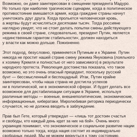
Возможно, он даже заинтересован в смещении президента Мадуро.
Но только при наиболее трагическом сценарии, когда в политическое
противостояние вмешается армия, когда граждане страны начнут
уничтожать друг друга. Когда прольется человеческая кровь,
а жертвы будут исчисляться десятками тысяч. Тогда россияне
наглядно увидят, что не стоит делать попытки смены действующего
режима в своей стране, следовательно, президент Путин, является
«единственным гарантом стабильности», должен находиться
у власти как можно дольше. Пожизненно.
Этот подход, безусловно, применяется Путиным и к Украине. Путин
никогда не простит нашей стране смену режима Януковича (лояльного
к хозяину Кремля и полностью от него зависимого) в результате
народного протеста. Революция достоинства показала, что такое
возможно, но это очень опасный прецедент, поскольку русский
бунт — бессмысленный и беспощадный. Итак, Путин крайне
заинтересован, чтобы наша страна не достигла успехов
ни в политической, ни в экономической сферах. И будет делать все
возможное для дестабилизации ситуации в Украине, используя
различные методы — военные, внешнеполитические, экономические,
информационные, кибератаки. Миролюбивая риторика периодически
случается, но не должна вводить в заблуждение.
Прав был Гете, который утверждал — «лишь тот достоин счастья
и свободы, кто каждый день идет за них на бой». Очень много
украинцев понимают, что экономическое и социальное развитие нации
возможно только тогда, когда нация состоит из индивидуально
свободных людей. Мы не можем вернуться к тому состоянию,