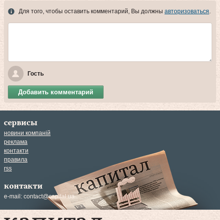
Для того, чтобы оставить комментарий, Вы должны
авторизоваться
.
Гость
Добавить комментарий
сервисы
новини компаній
реклама
контакти
правила
rss
контакти
e-mail:
contact@capital.ua