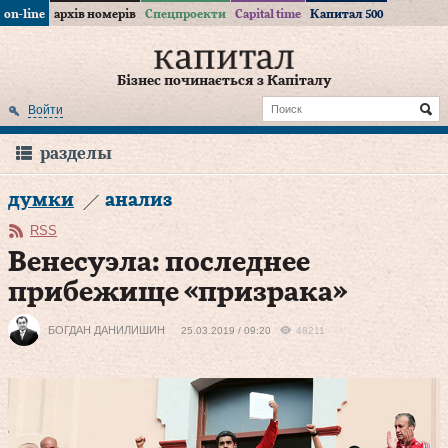
on-line
архів номерів
Спецпроекти
Capital time
Капитал 500
Бізнес починається з Капіталу
Войти
разделы
думки
анализ
RSS
Венесуэла: последнее
прибежище «призрака»
БОГДАН ДАНИЛИШИН
25.03.2019 / 09:20
48211