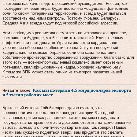
в котором нас хочет видеть российский руководитель. Россия, как
последняя империя мира, будет постоянно «ощущать» фантомные
боли по своим потерянным территориям, и всегда будет пытаться
восстановить над ними контроль. Поэтому Украина, Беларусь,
Средняя Азия всегда будут под угрозой российской агрессии.
Нам необходимо реалистично смотреть на историческое прошлое,
настоящее и будущее, чтобы не питать иллюзий. Единственным
эффективным выходом для Украины является кардинальное
укрепление обороноспособности страны. Закупка вооружений
кардинально не поможет Украине, если она сама не наладит
собственное производство современных вооружений, благо базис для
этого есть — военно-промышленный комплекс имеет серьезный
потенциал, квалифицированные кадры, хорошую научную базу.
К тому же ВПК может стать одним из триггеров развития нашей
экономики.
Читайте также:
Как мы потеряли 4,5 млрд долларов экспорта
и 5 тысяч рабочих мест
Британский историк Тойнби справедливо считал, что
внешнеполитическое давление всегда в истории был одной
из главных причин как раз политического подъема государств.
Государства, которые не могли достойно ответить на такие внешние
вызовы, исчезали с политической карты мира. Как говорил Ницше,
«если вам суждено подняться вверх, вам придется это сделать