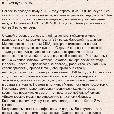
и — «минус» 18,0%.
Согласно проведенному в 2017 году опросу, 8 из 10-ти венесуэльцев
сказали, что стали есть меньше, поскольку дома нет еды, а 6 из 10-ти
сказали, что ложатся спать голодными, поскольку у них нет денег
на еду. По данным ООН, в 2014-2018 годах из Венесуэлы выехало
более 3 млн. человек.
С одной стороны, Венесуэла обладает крупнейшими в мире
разведанными запасами нефти (297 млрд. баррелей, по данным
Министерства энергетики США), которая является основным
источником доходов госбюджета. С другой стороны — в стране
традиционно сильны левые взгляды и настроения, которые
сочетаются с активной антиамериканской риторикой. Рост мировых
цен на «черное золото», которое началось вскоре после прихода
к власти Чавеса, боровшегося за свободу, равенство, социальную
справедливость, привел к мощному притоку в страну
нефтедолларов, чего Венесуэла не знала с 1980-х годов. Оставалось
«с умом» распорядиться этим богатством: модернизировать
экономику, развивать существующие отрасли промышленности
и создавать новые. Но левый популист Чавес поступил по-другому.
Несколько волн национализации и реприватизации, которые
коснулись практически всего — от нефти до мобильной связи.
«Драконовские меры» по отношению к частному бизнесу.
Конфискация земли у крупных землевладельцев — более 2 млн.
гектаров.
Когда мировые цены на нефть начали падать, Венесуэла стала
погружаться в экономический кризис. Однако, новый президент