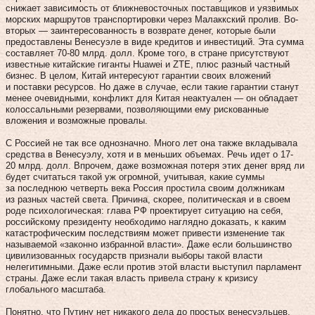
снижает зависимость от ближневосточных поставщиков и уязвимых
морских маршрутов транспортировки через Малаккский пролив. Во-
вторых — заинтересованность в возврате денег, которые были
предоставлены Венесуэле в виде кредитов и инвестиций. Эта сумма
составляет 70-80 млрд. долл. Кроме того, в стране присутствуют
известные китайские гиганты Huawei и ZTE, плюс разный частный
бизнес. В целом, Китай интересуют гарантии своих вложений
и поставки ресурсов. Но даже в случае, если такие гарантии станут
менее очевидными, конфликт для Китая неактуален — он обладает
колоссальными резервами, позволяющими ему рискованные
вложения и возможные провалы.
С Россией не так все однозначно. Много лет она также вкладывала
средства в Венесуэлу, хотя и в меньших объемах. Речь идет о 17-
20 млрд. долл. Впрочем, даже возможная потеря этих денег вряд ли
будет считаться такой уж огромной, учитывая, какие суммы
за последнюю четверть века Россия простила своим должникам
из разных частей света. Причина, скорее, политическая и в своем
роде психологическая: глава РФ проектирует ситуацию на себя,
российскому президенту необходимо наглядно доказать, к каким
катастрофическим последствиям может привести изменение так
называемой «законно избранной власти». Даже если большинство
цивилизованных государств признали выборы такой власти
нелегитимными. Даже если против этой власти выступил парламент
страны. Даже если такая власть привела страну к кризису
глобального масштаба.
Понятно, что Путину нет никакого дела до простых венесуэльцев.