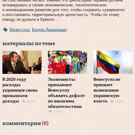
на собственных ногах». Именно эту философию Украина должна
исповедовать в своем экономическом, технологическом
и инновационном развитии для того, чтобы сохранить суверенитет
и восстановить территориальную целостность. Чтобы по этому
поводу не думали в Кремле ...
Венесуэла
,
Богдан Данилишин
материалы по теме
В 2020 году
Экономисты
Венесуэла не
расходы
призывают
признает
украинцев снова
Венесуэлу
нынешнюю
превышали
объявить дефолт
украинскую
доходы
по внешним
власть
35770
10247
обязательствам
17093
комментарии
(0)