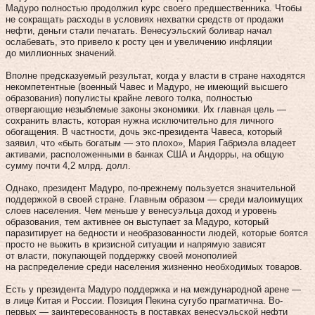
Мадуро полностью продолжил курс своего предшественника. Чтобы
не сокращать расходы в условиях нехватки средств от продажи
нефти, деньги стали печатать. Венесуэльский боливар начал
ослабевать, это привело к росту цен и увеличению инфляции
до миллионных значений.
Вполне предсказуемый результат, когда у власти в стране находятся
некомпетентные (военный Чавес и Мадуро, не имеющий высшего
образования) популисты крайне левого толка, полностью
отвергающие незыблемые законы экономики. Их главная цель —
сохранить власть, которая нужна исключительно для личного
обогащения. В частности, дочь экс-президента Чавеса, который
заявил, что «быть богатым — это плохо», Мария Габриэла владеет
активами, расположенными в банках США и Андорры, на общую
сумму почти 4,2 млрд. долл.
Однако, президент Мадуро, по-прежнему пользуется значительной
поддержкой в своей стране. Главным образом — среди малоимущих
слоев населения. Чем меньше у венесуэльца доход и уровень
образования, тем активнее он выступает за Мадуро, который
паразитирует на бедности и необразованности людей, которые боятся
просто не выжить в кризисной ситуации и напрямую зависят
от власти, покупающей поддержку своей монополией
на распределение среди населения жизненно необходимых товаров.
Есть у президента Мадуро поддержка и на международной арене —
в лице Китая и России. Позиция Пекина сугубо прагматична. Во-
первых — заинтересованность в поставках венесуэльской нефти