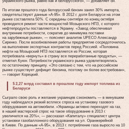
украинского рынка, равно как и белорусского», — добавляет он.
По итогам прошлого года белорусский бензин занял 30 % импорта,
свидетельствуют данные «А-95». В 2012 г. доля Беларуси на этом
рынке составляла 50 %. С середины сентября по конец октября
проводился ремонт части мощностей Мозырского НПЗ, с которого
нефтепродукты поставляются в Украину. «Завод обеспечивал
внутренние потребности, сократив до минимума поставки
на зарубежные рынки», — поясняет аналитик UPECO Александр
Сиренко. После возобновления работы предприятие сосредоточилось
на выполнении экспортных контрактов перед Россией. «Половина
нефти на Мозырский НПЗ поставляется из России, которая
потребовала «вернуть» в страну все переработанные продукты», —
отметил Куюн. Потребности украинского рынка удовлетворялись
по остаточному принципу. «Это связано с тем, что на российском
рынке существует дефицит бензина, поэтому он более востребован»,
— говорит Корецкий.
$ 2,27 млрд составил в прошлом году импорт топлива из
Беларуси
Сыграло свою роль и желание украинцев сэкономить — в минувшем
году наблюдался резкий всплеск спроса на установку газового
оборудования на автомобили. «Украинцы активно переходят на газ,
в нашей мастерской спрос на такое оборудование в 2013 г.
увеличился на 20 %», — рассказал «Капиталу» специалист центра
установки газобаллонного оборудования на ул. Оранжерейной
в Киеве. По данным «А-95», в 2013 г. потреб­ление газа выросло на 10