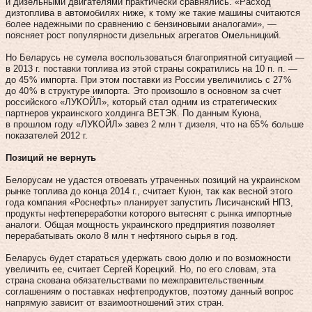
и дизельными двигателями практически сравнялись. «Расход
дизтоплива в автомобилях ниже, к тому же такие машины считаются
более надежными по сравнению с бензиновыми аналогами», —
поясняет рост популярности дизельных агрегатов Омельницкий.
Но Беларусь не сумела воспользоваться благоприятной ситуацией —
в 2013 г. поставки топлива из этой страны сократились на 10 п. п. —
до 45 % импорта. При этом поставки из России увеличились с 27 %
до 40 % в структуре импорта. Это произошло в основном за счет
российского «ЛУКОЙЛ», который стал одним из стратегических
партнеров украинского холдинга ВЕТЭК. По данным Куюна,
в прошлом году «ЛУКОЙЛ» завез 2 млн т дизеля, что на 65 % больше
показателей 2012 г.
Позиций не вернуть
Белорусам не удастся отвоевать утраченных позиций на украинском
рынке топлива до конца 2014 г., считает Куюн, так как весной этого
года компания «Роснефть» планирует запустить Лисичанский НПЗ,
продукты нефтепереработки которого вытеснят с рынка импортные
аналоги. Общая мощность украинского предприятия позволяет
перерабатывать около 8 млн т нефтяного сырья в год.
Беларусь будет стараться удержать свою долю и по возможности
увеличить ее, считает Сергей Корецкий. Но, по его словам, эта
страна скована обязательствами по межправительственным
соглашениям о поставках нефтепродуктов, поэтому данный вопрос
напрямую зависит от взаимоотношений этих стран.