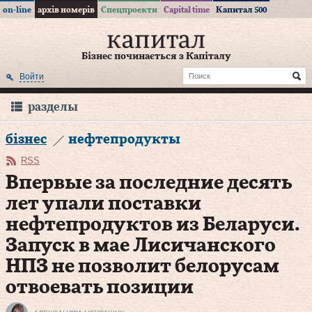
on-line
архів номерів
Спецпроекти
Capital time
Капитал 500
Бізнес починається з Капіталу
Войти
разделы
бізнес
нефтепродукты
RSS
Впервые за последние десять
лет упали поставки
нефтепродуктов из Беларуси.
Запуск в мае Лисичанского
НПЗ не позволит белорусам
отвоевать позиции