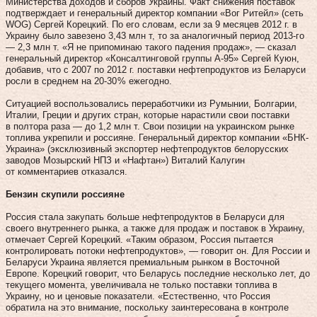
Министерства доходов и сборов Украины. Факт снижения поставок
подтверждает и генеральный директор компании «Вог Ритейл» (сеть
WOG) Сергей Корецкий. По его словам, если за 9 месяцев 2012 г. в
Украину было завезено 3,43 млн т, то за аналогичный период 2013-го
— 2,3 млн т. «Я не припоминаю такого падения продаж», — сказал
генеральный директор «Консалтинговой группы А-95» Сергей Куюн,
добавив, что с 2007 по 2012 г. поставки нефтепродуктов из Беларуси
росли в среднем на 20‑30 % ежегодно.
Ситуацией воспользовались переработчики из Румынии, Болгарии,
Италии, Греции и других стран, которые нарастили свои поставки
в полтора раза — до 1,2 млн т. Свои позиции на украинском рынке
топлива укрепили и россияне. Генеральный директор компании «БНК-
Украина» (эксклюзивный экспортер нефтепродуктов белорусских
заводов Мозырский НПЗ и «Нафтан») Виталий Калугин
от комментариев отказался.
Бензин скупили россияне
Россия стала закупать больше нефтепродуктов в Беларуси для
своего внутреннего рынка, а также для продаж и поставок в Украину,
отмечает Сергей Корецкий. «Таким образом, Россия пытается
контролировать потоки нефтепродуктов», — говорит он. Для России и
Беларуси Украина является премиальным рынком в Восточной
Европе. Корецкий говорит, что Беларусь последние несколько лет, до
текущего момента, увеличивала не только поставки топлива в
Украину, но и ценовые показатели. «Естественно, что Россия
обратила на это внимание, поскольку заинтересована в контроле