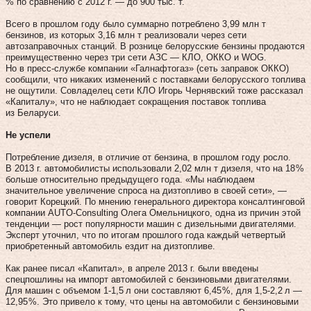
% по сравнению с 2012 г. — до 900 тыс. т.
Всего в прошлом году было суммарно потреблено 3,99 млн т
бензинов, из которых 3,16 млн т реализовали через сети
автозаправочных станций. В рознице белорусские бензины продаются
преимущественно через три сети АЗС — КЛО, ОККО и WOG.
Но в пресс-службе компании «Галнафтогаз» (сеть заправок ОККО)
сообщили, что никаких изменений с поставками белорусского топлива
не ощутили. Совладелец сети КЛО Игорь Чернявский тоже рассказал
«Капиталу», что не наблюдает сокращения поставок топлива
из Беларуси.
Не успели
Потребление дизеля, в отличие от бензина, в прошлом году росло.
В 2013 г. автомобилисты использовали 2,02 млн т дизеля, что на 18 %
больше относительно предыдущего года. «Мы наблюдаем
значительное увеличение спроса на дизтопливо в своей сети», —
говорит Корецкий. По мнению генерального директора консалтинговой
компании AUTO-Consulting Олега Омельницкого, одна из причин этой
тенденции — рост популярности машин с дизельными двигателями.
Эксперт уточнил, что по итогам прошлого года каждый четвертый
приобретенный автомобиль ездит на дизтопливе.
Как ранее писал «Капитал», в апреле 2013 г. были введены
спецпошлины на импорт автомобилей с бензиновыми двигателями.
Для машин с объемом 1‑1,5 л они составляют 6,45 %, для 1,5‑2,2 л —
12,95 %. Это привело к тому, что цены на автомобили с бензиновыми