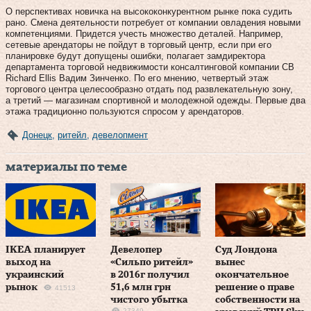
О перспективах новичка на высококонкурентном рынке пока судить
рано. Смена деятельности потребует от компании овладения новыми
компетенциями. Придется учесть множество деталей. Например,
сетевые арендаторы не пойдут в торговый центр, если при его
планировке будут допущены ошибки, полагает замдиректора
департамента торговой недвижимости консалтинговой компании CB
Richard Ellis Вадим Зинченко. По его мнению, четвертый этаж
торгового центра целесообразно отдать под развлекательную зону,
а третий — магазинам спортивной и молодежной одежды. Первые два
этажа традиционно пользуются спросом у арендаторов.
Донецк
,
ритейл
,
девелопмент
материалы по теме
IKEA планирует
Девелопер
Суд Лондона
выход на
«Сильпо ритейл»
вынес
украинский
в 2016г получил
окончательное
рынок
51,6 млн грн
решение о праве
41513
чистого убытка
собственности на
27349