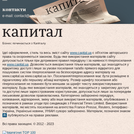
контакти
e-mail:
contact@capital.ua
Бізнес починається з Капіталу
Ідеї оформлення, стиль та весь зміст сайту
www.capital.ua
є об'єктом авторського
права та охороняються законом. Будь-яке використання матеріалів сайту
допускається тільки при дотриманні правил передруку і за наявності гіперпосилання
на
www.capital.ua
. Дозволяється використання тільки матеріалів, що знаходяться у
відкритому доступі і лише за умови посилання та/або прямого відкритого для
пошукових систем гіперпосилання на безпосередню адресу матеріалу на
www.capital.ua www.capital.ua /a>. Посилання/гіперпосилання має бути розміщене в
підзаголовку або першому абзаці матеріалу. Розмір шрифту посилання або
гіперпосилання не повинен бути меншим за шрифт тексту використовуваного
матеріалу. Будь-яке використання матеріалів, які знаходяться у закритому доступі
та доступні лише зареєстрованим користувачам, допускається лише за попереднім
письмовим дозволом правовласника. Категорично заборонено передрук,
копіювання, відтворення, зміну або інше використання матеріалів, опублікованих з
позначкою в рамках угоди про синдикацію з Financial Times Limited. Використання
матеріалів, які містять посилання на агентства France-Presse, Reuters, Інтерфакс-
Україна, Українські новини, УНІАН суворо заборонено. Матеріали, позначені знаком
публікуються на правах реклами.
Всі права захищені. © 2012 - 2023