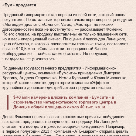
«Бум» продается
Проданный гипермаркет стал первым из всей сети, который нашел
покупателя. По остальным торговым точкам переговоры еще ведутся.
«Мы ведем диалог с «Сільпо», Varus, «Амстор», но никаких
договоренностей пока не достигнуто», — рассказывает Фоменко.
По его словам, на продажу выставлены не только помещения сети,
но и весь операционный бизнес. По оценке Александра Ланецкого,
цена объектов, в которых расположены торговые точки, составляет
свыше $ 10,5 млн. «Сколько стоит операционный бизнес
и оборудование — сейчас сложно сказать. Но не думаю,
что дорого», — уточняет он.
По данным государственного предприятия «Информационно-
ресурсный центр», компания «Бумсити» принадлежит Дмитрию
Брагину, Андрею Стариченко, Нелли Куприной и Юрию Мироненко,
который также является директором компании «Эффект» —
крупнейшего донецкого дистрибьютора продуктов питания.
$ 40 млн намерена вложить компания «Бумсити» в
строительство четырехэтажного торгового центра в
Донецке общей площадью около 40 тыс. кв. м
Денис Фоменко не смог назвать конкретные причины, побудившие
выставить продовольственную сеть на продажу. Но Ланецкий
считает, что все дело в ужесточающейся конкуренции. Например,
в первом полугодии 2013 г. компания «АТБ-маркет» открыла девять