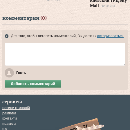
киевский ТРЦ Sky
Mall
31703
комментарии
(0)
Для того, чтобы оставить комментарий, Вы должны
авторизоваться
.
Гость
Добавить комментарий
сервисы
новини компаній
реклама
контакти
правила
rss