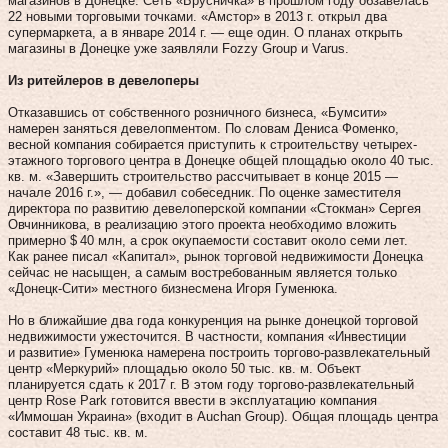
магазинов в Донецке. Сеть «Брусничка» в прошлом году обзавелась
22 новыми торговыми точками. «Амстор» в 2013 г. открыл два
супермаркета, а в январе 2014 г. — еще один. О планах открыть
магазины в Донецке уже заявляли Fozzy Group и Varus.
Из ритейлеров в девелоперы
Отказавшись от собственного розничного бизнеса, «Бумсити»
намерен заняться девелопментом. По словам Дениса Фоменко,
весной компания собирается приступить к строительству четырех­
этажного торгового центра в Донецке общей площадью около 40 тыс.
кв. м. «Завершить строительство рассчитывает в конце 2015 —
начале 2016 г.», — добавил собеседник. По оценке заместителя
директора по развитию девелоперской компании «Стокман» Сергея
Овчинникова, в реализацию этого проекта необходимо вложить
примерно $ 40 млн, а срок окупаемости составит около семи лет.
Как ранее писал «Капитал», рынок торговой недвижимости Донецка
сейчас не насыщен, а самым востребованным является только
«Донецк-Сити» местного бизнесмена Игоря Гуменюка.
Но в ближайшие два года конкуренция на рынке донецкой торговой
недвижимости ужесточится. В частности, компания «Инвестиции
и развитие» Гуменюка намерена построить торгово-развлекательный
центр «Меркурий» площадью около 50 тыс. кв. м. Объект
планируется сдать к 2017 г. В этом году торгово-развлекательный
центр Rose Park готовится ввести в эксплуатацию компания
«Иммошан Украина» (входит в Auchan Group). Общая площадь центра
составит 48 тыс. кв. м.