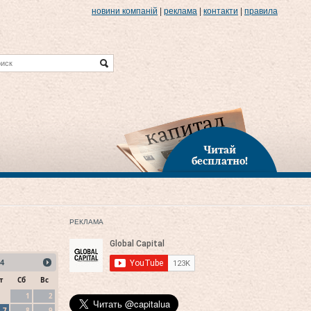
новини компаній
|
реклама
|
контакти
|
правила
Читай
бесплатно!
РЕКЛАМА
4
т
Сб
Вс
1
2
7
8
9