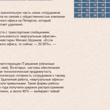
10
11
12
13
17
18
19
20
значительную часть своих сотрудников
24
25
26
27
ла по связям с общественностью компании
ного офиса на Печерске, который
отает удаленно.
ости с транспортным сообщением,
пользоваться «виртуальным офисом»,
Киевстара» Михаил Шуранов. «Если
кого офиса, то сейчас — 20‑30 %», —
тветствующие IT-решения (облачные
 ним). Во-вторых, система обеспечения
ая технологическая продвинутость
гическую готовность сотрудников к такому
. Удаленная работа, «виртуальные офисы»
стали привычными. Такие формы работы
го года получили широкое распространение
ленно, а около 40 % — выбирают гибкий