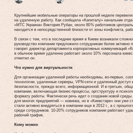
Крупнейшие мобильные операторы на прошлой неделе перевели 
на удаленную работу. Как сообщила «Капиталу» начальник отде
«МТС Украина» Виктория Рубан, около 80 % работников централь
находится в непосредственной близости от зоны конфликта, раб
В связи с тем, что в последнее время в Киеве возникали сложн
руководство компании предложило сотрудникам более активно 
говорит директор департамента корпоративных коммуникаций «
в обычное время удаленно работает около 10 % персонала киевс
отметил он.
Что нужно для виртуальности
Для организации удаленной работы необходимы, во‑первых, соо
технологии, удаленные серверы, VPN-сети и удаленный доступ к
безопасности, прежде всего, информационной. И в‑третьих, общ
компании, включающая бизнес-процессы, оргструктуру и психоло
формату работы. Фактически речь идет о создании новой среды
для многих предприятий — новинка, но в «Киевстаре» они уже 
стали активно внедряться в компании еще в 2012 г., а с прошло
среди сотрудников. 10‑20 % сотрудников компании работают уда
рабочий график.
Кому можно