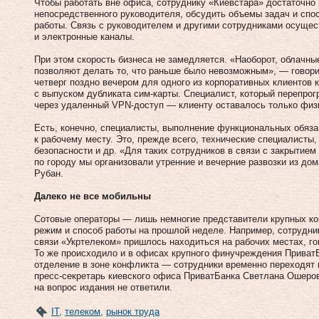
Чтобы работать вне офиса, сотруднику «Киевстара» достаточно
непосредственного руководителя, обсудить объемы задач и спо
работы. Связь с руководителем и другими сотрудниками осуще
и электронные каналы.
При этом скорость бизнеса не замедляется. «Наоборот, облачны
позволяют делать то, что раньше было невозможным», — говори
четверг поздно вечером для одного из корпоративных клиентов
с выпуском дубликата сим-карты. Специалист, который перепрог
через удаленный VPN-доступ — клиенту оставалось только физи
Есть, конечно, специалисты, выполнение функциональных обяза
к рабочему месту. Это, прежде всего, технические специалисты
безопасности и др. «Для таких сотрудников в связи с закрытие
по городу мы организовали утренние и вечерние развозки из до
Рубан.
Далеко не все мобильны
Сотовые операторы — лишь немногие представители крупных ко
режим и способ работы на прошлой неделе. Например, сотрудн
связи «Укртелеком» пришлось находиться на рабочих местах, го
То же происходило и в офисах крупного финучреждения ПриватБ
отделение в зоне конфликта — сотрудники временно переходят 
пресс-секретарь киевского офиса ПриватБанка Светлана Ошеров
на вопрос издания не ответили.
IT
,
телеком
,
рынок труда