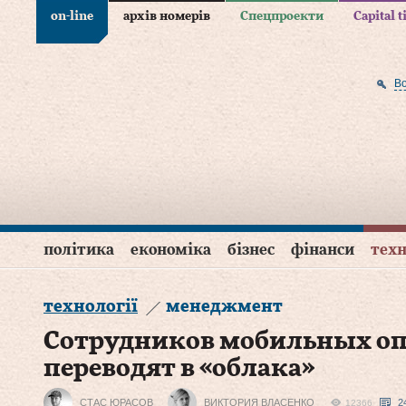
on-line
архів номерів
Спецпроекти
Capital 
В
політика
економіка
бізнес
фінанси
техн
технології
менеджмент
Сотрудников мобильных оп
переводят в «облака»
СТАC ЮРАСОВ
ВИКТОРИЯ ВЛАСЕНКО
2
12366