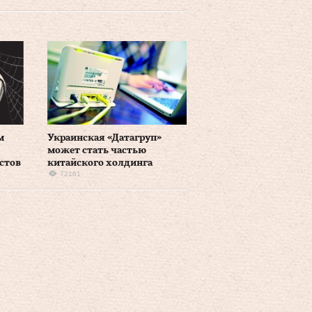
м
Украинская «Датагруп»
может стать частью
стов
китайского холдинга
72161