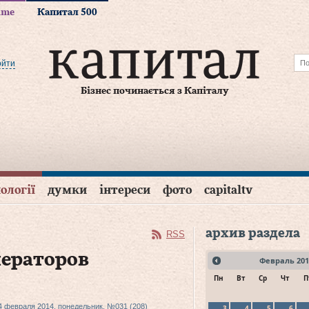
time
Капитал 500
ойти
Бізнес починається з Капіталу
ології
думки
інтереси
фото
capitaltv
архив раздела
RSS
ераторов
Февраль
201
Пн
Вт
Ср
Чт
П
4 февраля 2014, понедельник, №031 (208)
3
4
5
6