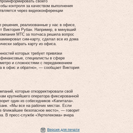
 проинформировать своего
собы контроля за качеством выполнения
ствляется через видеоконференции
е решения, реализованные у нас в офисе,
т Виктория Рубан. Например, в минувший
 компания МТС за полчаса решила вопрос
раммировал сим-карту, сделал все из дома
чески забрать карту из офиса.
нностей которых требует привязки
, финансовые, специалисты в сфере
м метро и сложностями с передвижением
ма в офис и обратно», — сообщает Виктория
мпаний, которые откорректировали свой
икам крупнейшего оператора фиксированной
ворит один из собеседников «Капитала».
анк. «Мы все на рабочих местах. Если
в ближайшее безопасное место», — говорит
а. В пресс-службе «Укртелекома» вчера
Версия для печати