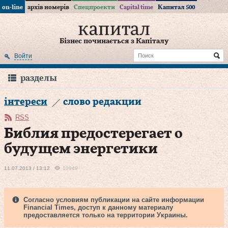
on-line
архів номерів
Спецпроекти
Capital time
Капитал 500
Бізнес починається з Капіталу
Войти
разделы
інтереси
слово редакции
RSS
Библия предостерегает о
будущем энергетики
11.07.2013 / 13:12
10949
Согласно условиям публикации на сайте информации
Financial Times, доступ к данному материалу
предоставляется только на территории Украины.