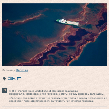
Источник:
Капитал
США
,
FT
© The Financial Times Limited [2013]. Все права защищены.
Перепечатка, копирование или изменение статьи любым способом запрещены.
«Капитал» полностью отвечает за перевод этого текста, Financial Times Limited не
несет какой-либо ответственности за точность или качество перевода.