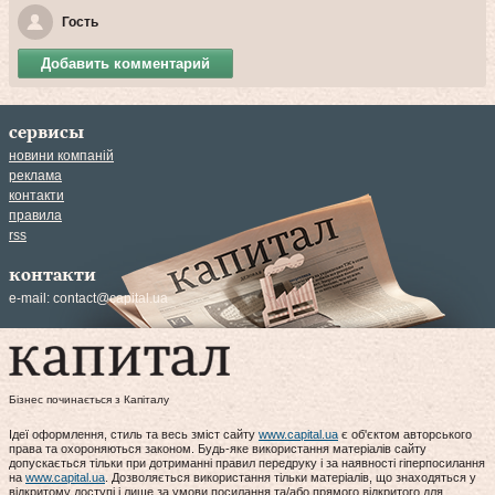
Гость
Добавить комментарий
сервисы
новини компаній
реклама
контакти
правила
rss
контакти
e-mail:
contact@capital.ua
Бізнес починається з Капіталу
Ідеї оформлення, стиль та весь зміст сайту
www.capital.ua
є об'єктом авторського
права та охороняються законом. Будь-яке використання матеріалів сайту
допускається тільки при дотриманні правил передруку і за наявності гіперпосилання
на
www.capital.ua
. Дозволяється використання тільки матеріалів, що знаходяться у
відкритому доступі і лише за умови посилання та/або прямого відкритого для