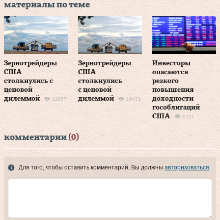
материалы по теме
Зернотрейдеры
Зернотрейдеры
Инвесторы
США
США
опасаются
столкнулись с
столкнулись
резкого
ценовой
с ценовой
повышения
дилеммой
дилеммой
доходности
12957
16471
гособлигаций
США
9721
комментарии
(0)
Для того, чтобы оставить комментарий, Вы должны
авторизоваться
.