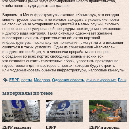
что участники рынка ждут формирования нового правительства,
чтобы понять, куда двигаться дальше.
Впрочем, в Мининфраструктуры сказали «Капиталу», что сегодня
многие грузоотправители не желают заходить в украинские порты
не столько из‑за устаревших мощностей и малых глубин, сколько
по причине зарегулированной процедуры прохождения таможенного
и другого вида контроля. Такая ситуация сдерживает желание
инвесторов начинать строительство объектов портовой
инфраструктуры, поскольку нет понимания, смогут ли эти вложения
окупиться в таких условиях. Один из собеседников «Капитала»
в ведомстве сообщил, что чиновники прорабатывают вопрос
о создании во всех портах свободных экономических зон,
что позволит снизить таможенные сборы, упростить прохождение
грузов, ввести для инвесторов в портах, которые будут строить
или модернизировать объекты инфраструктуры, налоговые каникулы.
ЕБРР
,
порты
,
Молдова
,
Одесская область
,
финансирование
,
Рени
материалы по теме
ЕБРР выделит
ЕБРР
ЕБРР и доноры