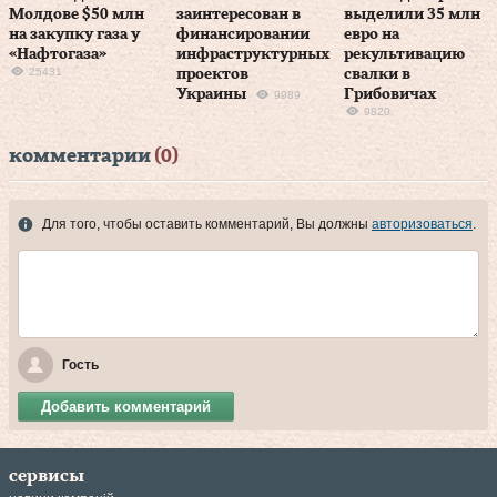
Молдове $50 млн
заинтересован в
выделили 35 млн
на закупку газа у
финансировании
евро на
«Нафтогаза»
инфраструктурных
рекультивацию
25431
проектов
свалки в
Украины
Грибовичах
9989
9820
комментарии
(0)
Для того, чтобы оставить комментарий, Вы должны
авторизоваться
.
Гость
Добавить комментарий
сервисы