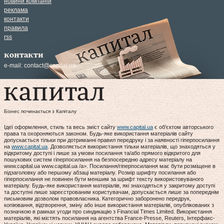
новини компаній
реклама
контакти
правила
rss
контакти
e-mail:
contact@capital.ua
Бізнес починається з Капіталу
Ідеї оформлення, стиль та весь зміст сайту
www.capital.ua
є об'єктом авторського
права та охороняються законом. Будь-яке використання матеріалів сайту
допускається тільки при дотриманні правил передруку і за наявності гіперпосилання
на
www.capital.ua
. Дозволяється використання тільки матеріалів, що знаходяться у
відкритому доступі і лише за умови посилання та/або прямого відкритого для
пошукових систем гіперпосилання на безпосередню адресу матеріалу на
www.capital.ua www.capital.ua /a>. Посилання/гіперпосилання має бути розміщене в
підзаголовку або першому абзаці матеріалу. Розмір шрифту посилання або
гіперпосилання не повинен бути меншим за шрифт тексту використовуваного
матеріалу. Будь-яке використання матеріалів, які знаходяться у закритому доступі
та доступні лише зареєстрованим користувачам, допускається лише за попереднім
письмовим дозволом правовласника. Категорично заборонено передрук,
копіювання, відтворення, зміну або інше використання матеріалів, опублікованих з
позначкою в рамках угоди про синдикацію з Financial Times Limited. Використання
матеріалів, які містять посилання на агентства France-Presse, Reuters, Інтерфакс-