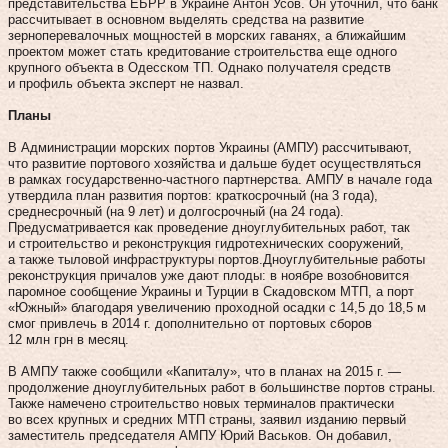
представительства ЕБРР в Украине Антон Усов. Он уточнил, что банк
рассчитывает в основном выделять средства на развитие
зерноперевалочных мощностей в морских гаванях, а ближайшим
проектом может стать кредитование строительства еще одного
крупного объекта в Одесском ТП. Однако получателя средств
и профиль объекта эксперт не назвал.
Планы
В Администрации морских портов Украины (АМПУ) рассчитывают,
что развитие портового хозяйства и дальше будет осуществляться
в рамках государственно-частного партнерства. АМПУ в начале года
утвердила план развития портов: краткосрочный (на 3 года),
среднесрочный (на 9 лет) и долгосрочный (на 24 года).
Предусматривается как проведение дноуглубительных работ, так
и строительство и реконструкция гидротехнических сооружений,
а также тыловой инфраструктуры портов.Дноуглубительные работы
реконструкция причалов уже дают плоды: в ноябре возобновится
паромное сообщение Украины и Турции в Скадовском МТП, а порт
«Южный» благодаря увеличению проходной осадки с 14,5 до 18,5 м
смог привлечь в 2014 г. дополнительно от портовых сборов
12 млн грн в месяц.
В АМПУ также сообщили «Капиталу», что в планах на 2015 г. —
продолжение дноуглубительных работ в большинстве портов страны.
Также намечено строительство новых терминалов практически
во всех крупных и средних МТП страны, заявил изданию первый
заместитель председателя АМПУ Юрий Васьков. Он добавил,