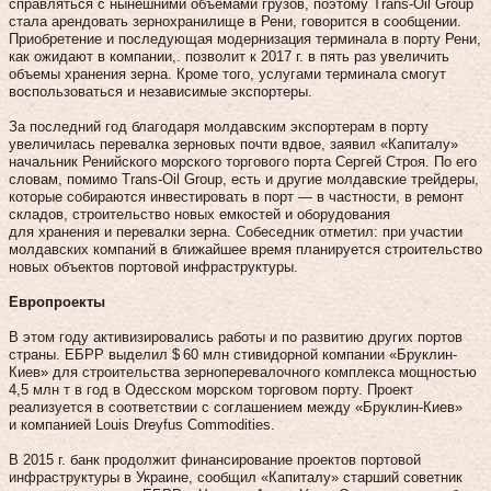
справляться с нынешними объемами грузов, поэтому Trans-Oil Group
стала арендовать зернохранилище в Рени, говорится в сообщении.
Приобретение и последующая модернизация терминала в порту Рени,
как ожидают в компании,. позволит к 2017 г. в пять раз увеличить
объемы хранения зерна. Кроме того, услугами терминала смогут
воспользоваться и независимые экспортеры.
За последний год благодаря молдавским экспортерам в порту
увеличилась перевалка зерновых почти вдвое, заявил «Капиталу»
начальник Ренийского морского торгового порта Сергей Строя. По его
словам, помимо Trans-Oil Group, есть и другие молдавские трейдеры,
которые собираются инвестировать в порт — в частности, в ремонт
складов, строительство новых емкостей и оборудования
для хранения и перевалки зерна. Собеседник отметил: при участии
молдавских компаний в ближайшее время планируется строительство
новых объектов портовой инфраструктуры.
Европроекты
В этом году активизировались работы и по развитию других портов
страны. ЕБРР выделил $ 60 млн стивидорной компании «Бруклин-
Киев» для строительства зерноперевалочного комплекса мощностью
4,5 млн т в год в Одесском морском торговом порту. Проект
реализуется в соответствии с соглашением между «Бруклин-Киев»
и компанией Louis Dreyfus Commodities.
В 2015 г. банк продолжит финансирование проектов портовой
инфраструктуры в Украине, сообщил «Капиталу» старший советник