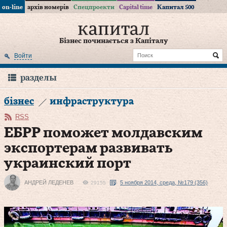
on-line
архів номерів
Спецпроекти
Capital time
Капитал 500
Бізнес починається з Капіталу
Войти
разделы
бізнес
инфраструктура
RSS
ЕБРР поможет молдавским
экспортерам развивать
украинский порт
АНДРЕЙ ЛЕДЕНЕВ
5 ноября 2014, среда, №179 (356)
29155