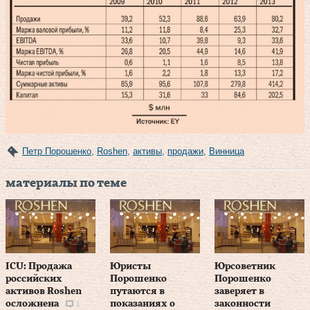
Петр Порошенко
,
Roshen
,
активы
,
продажи
,
Винница
материалы по теме
ICU: Продажа
Юристы
Юрсоветник
российских
Порошенко
Порошенко
активов Roshen
путаются в
заверяет в
осложнена
показаниях о
законности
1