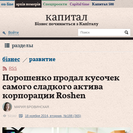
on-line
архів номерів
Спецпроекти
Capital time
Капитал 500
Бізнес починається з Капіталу
Войти
разделы
бізнес
развитие
RSS
Порошенко продал кусочек
самого сладкого актива
корпорации Roshen
МАРИЯ БРОВИНСКАЯ
18 ноября 2014, вторник, №188 (365)
52192