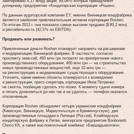
эмитировано 4,17 млрд акций, 99,08 % которых принадлежит
дочернему предприятию «Кондитерская корпорация «Рошен».
По данным аудиторской компании EY, именно Винницкая конд­фабрика
является наиболее привлекательным активом корпорации Roshen.
По итогам 2013 г. она показала самые высокие продажи ($ 80,2 млн)
и рентабельность (42,5 % по EBITDA).
Продавать или развивать?
Привлеченные деньги Roshen планирует направить на расширение
и модернизацию Винницкой фабрики. В частности, согласно
проспекту эмиссий, 450 млн грн потратят на приобретение нового
производственного оборудования, 400 млн грн — на строительство
новых производственных мощностей, еще 10 млн грн —
на реконструкцию и модернизацию существующего оборудования.
Уточнить, какие именно объекты планируются к возведению
и реконструкции, пресс-секретарь корпорации Инна Петренко
не смогла, пообещав сделать это позже. К моменту сдачи номера
в печать дозвониться до нее так и не удалось — телефон оказался
отключенным.
Корпорация Roshen объединяет четыре украинские кондфабрики
(Киевскую, Винницкую, Мариупольскую и Кременчугскую), две
производственные площадки в Липецке (Россия), Клайпедскую
кондитерскую фабрику в Литве, венгерское предприятие Bonbonetti
Choco Kft, а также масломолочный комбинат «Бершадьмолоко».