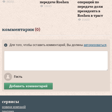
28232
передаче Roshen
операций по
19035
передаче доли
президента в
Roshen в траст
21423
комментарии
(0)
Для того, чтобы оставить комментарий, Вы должны
авторизоваться
.
Гость
Добавить комментарий
сервисы
новини компаній
реклама