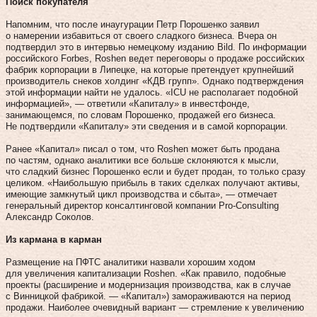
Поиск покупателя
Напомним, что после инаугурации Петр Порошенко заявил
о намерении избавиться от своего сладкого бизнеса. Вчера он
подтвердил это в интервью немецкому изданию Bild. По информации
российского Forbes, Roshen ведет переговоры о продаже российских
фабрик корпорации в Липецке, на которые претендует крупнейший
производитель снеков холдинг «КДВ групп». Однако подтверждения
этой информации найти не удалось. «ICU не располагает подобной
информацией», — ответили «Капиталу» в инвестфонде,
занимающемся, по словам Порошенко, продажей его бизнеса.
Не подтвердили «Капиталу» эти сведения и в самой корпорации.
Ранее «Капитал» писал о том, что Roshen может быть продана
по час­­тям, однако аналитики все больше склоняются к мысли,
что сладкий бизнес Порошенко если и будет продан, то только сразу
целиком. «Наибольшую прибыль в таких сделках получают активы,
имеющие замк­нутый цикл производства и сбыта», — отмечает
генеральный директор консалтинговой компании Pro-Consulting
Александр Соколов.
Из кармана в карман
Размещение на ПФТС аналитики назвали хорошим ходом
для увеличения капитализации Roshen. «Как правило, подобные
проекты (расширение и модернизация производства, как в случае
с Винницкой фабрикой. — «Капитал») замораживаются на период
продажи. Наиболее очевидный вариант — стремление к увеличению