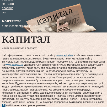
контакти
правила
rss
контакти
e-mail:
contact@capital.ua
Бізнес починається з Капіталу
Ідеї оформлення, стиль та весь зміст сайту
www.capital.ua
є об'єктом авторського
права та охороняються законом. Будь-яке використання матеріалів сайту
допускається тільки при дотриманні правил передруку і за наявності гіперпосилання
на
www.capital.ua
. Дозволяється використання тільки матеріалів, що знаходяться у
відкритому доступі і лише за умови посилання та/або прямого відкритого для
пошукових систем гіперпосилання на безпосередню адресу матеріалу на
www.capital.ua www.capital.ua /a>. Посилання/гіперпосилання має бути розміщене в
підзаголовку або першому абзаці матеріалу. Розмір шрифту посилання або
гіперпосилання не повинен бути меншим за шрифт тексту використовуваного
матеріалу. Будь-яке використання матеріалів, які знаходяться у закритому доступі
та доступні лише зареєстрованим користувачам, допускається лише за попереднім
письмовим дозволом правовласника. Категорично заборонено передрук,
копіювання, відтворення, зміну або інше використання матеріалів, опублікованих з
позначкою в рамках угоди про синдикацію з Financial Times Limited. Використання
матеріалів, які містять посилання на агентства France-Presse, Reuters, Інтерфакс-
Україна, Українські новини, УНІАН суворо заборонено. Матеріали, позначені знаком
публікуються на правах реклами.