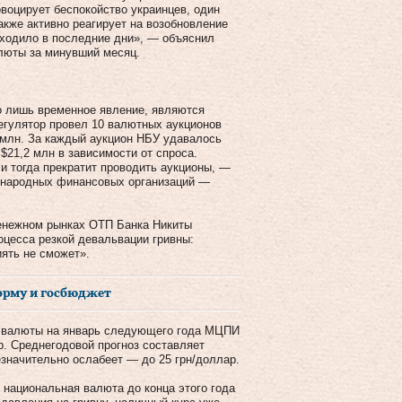
воцирует беспокойство украинцев, один
акже активно реагирует на возобновление
сходило в последние дни», — объяснил
люты за минувший месяц.
го лишь временное явление, являются
регулятор провел 10 валютных аукционов
 млн. За каждый аукцион НБУ удавалось
21,2 млн в зависимости от спроса.
и тогда прекратит проводить аукционы, —
ународных финансовых организаций —
денежном рынках ОТП Банка Никиты
цесса резкой девальвации гривны:
ять не сможет».
орму и госбюджет
й валюты на январь следующего года МЦПИ
р. Среднегодовой прогноз составляет
незначительно ослабеет — до 25 грн/доллар.
, национальная валюта до конца этого года