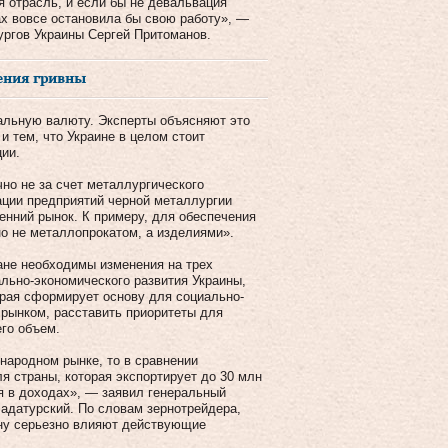
я отрасль, и если бы не девальвация
ах вовсе остановила бы свою работу», —
ргов Украины Сергей Притоманов.
ения гривны
нальную валюту. Эксперты объясняют это
 тем, что Украине в целом стоит
ции.
но не за счет металлургического
ации предприятий черной металлургии
енний рынок. К примеру, для обеспечения
но не металлопрокатом, а изделиями».
ане необходимы изменения на трех
льно-экономического развития Украины,
орая сформирует основу для социально-
 рынком, расставить приоритеты для
его объем.
народном рынке, то в сравнении
я страны, которая экспортирует до 30 млн
ря в доходах», — заявил генеральный
адатурский. По словам зернотрейдера,
ану серьезно влияют действующие