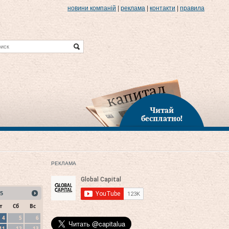
новини компаній
|
реклама
|
контакти
|
правила
Читай
бесплатно!
РЕКЛАМА
5
т
Сб
Вс
4
5
6
11
12
13