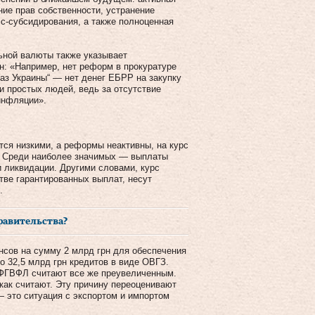
ние прав собственности, устранение
сс-субсидирования, а также полноценная
льной валюты также указывает
н: «Например, нет реформ в прокуратуре
з Украины“ — нет денег ЕБРР на закупку
и простых людей, ведь за отсутствие
инфляции».
тся низкими, а реформы неактивны, на курс
. Среди наиболее значимых — выплаты
 ликвидации. Другими словами, курс
тве гарантированных выплат, несут
.
равительства?
нсов на сумму 2 млрд грн для обеспечения
о 32,5 млрд грн кредитов в виде ОВГЗ.
 ФГВФЛ считают все же преувеличенным.
 как считают. Эту причину переоценивают
— это ситуация с экспортом и импортом