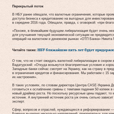
Перекрытый поток
В НБУ ранее обещали, что валютные ограничения, которые прояв
доступа бизнеса к кредитованию на выгодных для инвестировани
в середине 2016 года. Обещали, правда, с оговоркой: «при благ
«Похоже, в ближайшем будущем либерализация будет очень незн
для улучшения текущей экономической ситуации не предвидится
операций на валютном и денежном рынках «ОТП Банка» Никита
Читайте также:
НБУ ближайшие пять лет будет придержи
О том, что не стоит ожидать валютной либерализации в скором 
Вадатурский: «Откуда возьмутся благоприятные условия и хоро
Западные банки сейчас смотрят на Украину, как на страну в пр
в ограничения кредитов и финансирования. Мы работаем с 15 з
их настроения».
В таких условиях, по словам директора Центра CASE-Украина Д
готовиться к ослаблению гривны с темпами падения 50 копеек в
новый драйвер роста. Но поскольку ресурсные цены падают, то 
источник. А внутренний источник роста уж очень сильно зависи
эксперт.
Сфер, вопросов и отраслей, нуждающихся в реформировании — о
Боярчук выделил несколько направлений, приоритетных для из