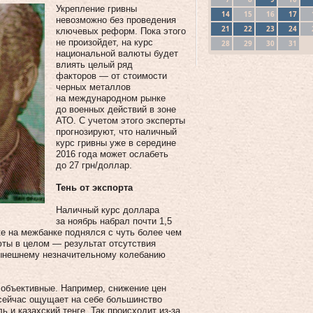
Укрепление гривны
14
15
16
17
невозможно без проведения
21
22
23
24
ключевых реформ. Пока этого
не произойдет, на курс
28
29
30
31
национальной валюты будет
влиять целый ряд
факторов — от стоимости
черных металлов
на международном рынке
до военных действий в зоне
АТО. С учетом этого эксперты
прогнозируют, что наличный
курс гривны уже в середине
2016 года может ослабеть
до 27 грн/доллар.
Тень от экспорта
Наличный курс доллара
за ноябрь набрал почти 1,5
же на межбанке поднялся с чуть более чем
юты в целом — результат отсутствия
нынешнему незначительному колебанию
 объективные. Например, снижение цен
сейчас ощущает на себе большинство
 и казахский тенге. Так происходит из-за