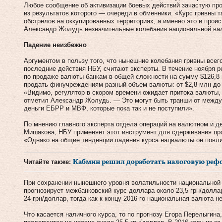
Любое сообщение об активизации боевых действий зачастую про
из результатов которого — очереди в обменники. «Курс гривны т
обстрелов на оккупированных территориях, а именно это и прои
Александр Жолудь незначительные колебания национальной ва
Падение неизбежно
Аргументом в пользу того, что нынешние колебания гривны все
последние действия НБУ, считают эксперты. В течение ноября 
по продаже валюты банкам в общей сложности на сумму $126,8
продать финучреждениям разный объем валюты: от $2,8 млн до $
«Видимо, регулятор в скором времени ожидает притока валюты, 
отметил Александр Жолудь. — Это могут быть транши от межд
деньги ЕБРР и МВФ, которые пока так и не поступили».
По мнению главного эксперта отдела операций на валютном и 
Мишакова, НБУ применяет этот инструмент для сдерживания про
«Однако на общие тенденции падения курса нацвалюты он повли
Читайте также:
​Кабмин решил доработать налоговую реф
При сохранении нынешнего уровня волатильности национально
прогнозирует межбанковский курс доллара около 23,5 грн/долла
24 грн/доллар, тогда как к концу 2016-го национальная валюта 
Что касается наличного курса, то по прогнозу Егора Перелыгина