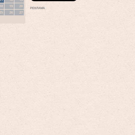
18
19
20
РЕКЛАМА
25
26
27