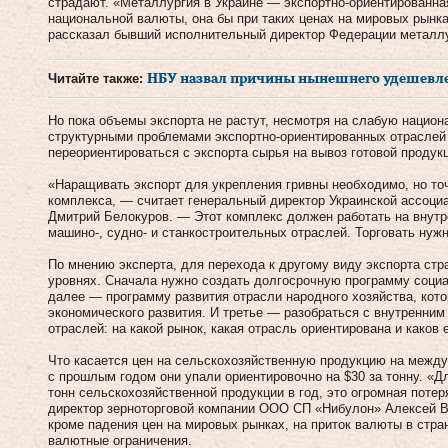
страдают. «Металлургия в Украине — экспортно-ориентированна
национальной валюты, она бы при таких ценах на мировых рынк
рассказал бывший исполнительный директор Федерации металлу
Читайте также:
НБУ назвал причины нынешнего удешевл
Но пока объемы экспорта не растут, несмотря на слабую нацио
структурными проблемами экспортно-ориентированных отраслей и
переориентироваться с экспорта сырья на вывоз готовой продук
«Наращивать экспорт для укрепления гривны необходимо, но точ
комплекса, — считает генеральный директор Украинской ассоци
Дмитрий Белокуров. — Этот комплекс должен работать на внутр
машино-, судно- и станкостроительных отраслей. Торговать нуж
По мнению эксперта, для перехода к другому виду экспорта стр
уровнях. Сначала нужно создать долгосрочную программу социа
далее — программу развития отрасли народного хозяйства, кот
экономического развития. И третье — разобраться с внутренним
отраслей: на какой рынок, какая отрасль ориентирована и каков 
Что касается цен на сельскохозяйственную продукцию на между
с прошлым годом они упали ориентировочно на $30 за тонну. «Дл
тонн сельскохозяйственной продукции в год, это огромная поте
директор зерноторговой компании ООО СП «Нибулон» Алексей В
кроме падения цен на мировых рынках, на приток валюты в стр
валютные ограничения.