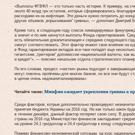
«Выплаты ФГВФЛ — это только часть истории. К примеру, на сч
около 40 млрд грн остатков, которые сформировались благодар
расходами из-за инфляции. Эти деньги нужно потратить до кон
других объемов „впрыскивания“ гривны», — дополнил Дмитрий Б
Кроме того, в следющем году список ликвидируемых финучрежд
а значит и по ним начнутся выплаты Фонда гарантирования. Ср
есть обязательная докапитализация к середине следующего год
смогут соответствовать. Этот фактор окажет свое влияние на ку
в Фонд гарантирования вкладов все-таки попадет еще несколько 
гигантским „триггером“ допэмиссии национальной валюты, как в
и кредит“», — пояснил начальник отдела стратегического планир
По его словам, процесс «чистки» рынка подходит к завершающей
могут повлечь проблемы для многих банков, но все они будут с
в целом очень недокапитализирована».
Читайте также:
Минфин ожидает укрепления гривны к п
Среди факторов, котрые дополнительно провоцируют незначител
принятия бюджета Украины на 2016 год. Но как только закон будет
в течение декабря, данный фактор потеряет свою силу. В дораб
страны на 2016 год Министерство финансов закладывает средн
на уровне 24,1 грн/доллар и 24,4 грн/доллар к концу следующего
Помимо финансово-экономической ситуации, на курс национальн