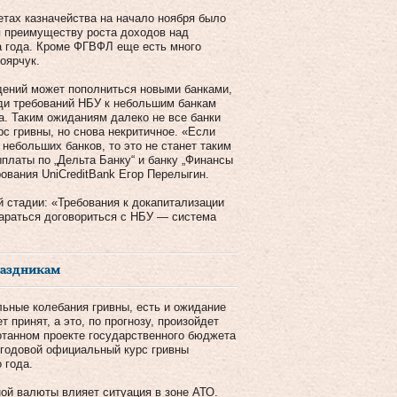
етах казначейства на начало ноября было
я преимуществу роста доходов над
ца года. Кроме ФГВФЛ еще есть много
оярчук.
ений может пополниться новыми банками,
еди требований НБУ к небольшим банкам
а. Таким ожиданиям далеко не все банки
рс гривны, но снова некритичное. «Если
небольших банков, то это не станет таким
ыплаты по „Дельта Банку“ и банку „Финансы
ования UniCreditBank Егор Перелыгин.
 стадии: «Требования к докапитализации
тараться договориться с НБУ — система
раздникам
ьные колебания гривны, есть и ожидание
 принят, а это, по прогнозу, произойдет
отанном проекте государственного бюджета
егодовой официальный курс гривны
 года.
ой валюты влияет ситуация в зоне АТО.