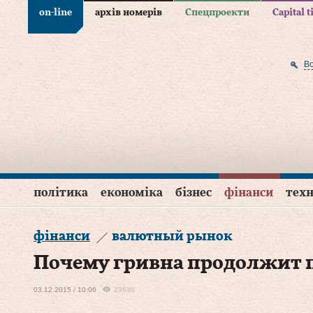
on-line
архів номерів
Спецпроекти
Capital 
В
політика
економіка
бізнес
фінанси
техн
фінанси
валютный рынок
Почему гривна продолжит 
03.12.2015 / 10:06
23630