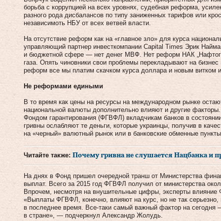
борьба с коррупцией на всех уровнях, судебная реформа, усиле
разного рода дисбалансов по типу заниженных тарифов или кро
независимоть НБУ от всех ветвей власти.
На отсутствие реформ как на «главное зло» для курса национа
управляющий партнер инвесткомпании Capital Times Эрик Найма
и бюджетной сфере — нет денег МВФ. Нет реформ НАК „Нафтога
газа. Опять чиновники свои проблемы перекладывают на бизнес 
реформ все мы платим скачком курса доллара и новым витком 
Не реформами едиными
В то время как цены на ресурсы на международном рынке остаю
национальной валюты дополнительно влияют и другие факторы
Фондом гарантирования (ФГВФЛ) вкладчикам банков в состоянии
гривны ослабляют те деньги, которые украинцы, получив в качес
на «черный» валютный рынок или в банковские обменные пункты
Читайте также:
Почему гривна не слушается Нацбанка и п
На днях в Фонд пришел очередной транш от Министерства фина
выплат. Всего за 2015 год ФГВФЛ получил от министерства окол
Впрочем, несмотря на внушительные цифры, эксперты влияние
«Выплаты ФГВФЛ, конечно, влияют на курс, но не так серьезно,
в последнее время. Все-таки самый важный фактор на сегодня 
в стране», — подчеркнул Александр Жолудь.