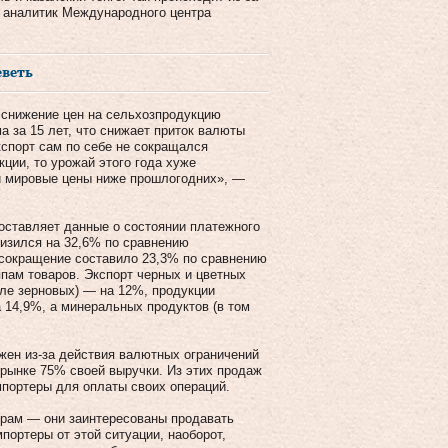
 аналитик Международного центра
еветь
 снижение цен на сельхозпродукцию
 за 15 лет, что снижает приток валюты
кспорт сам по себе не сокращался
кции, то урожай этого года хуже
и мировые цены ниже прошлогодних», —
оставляет данные о состоянии платежного
низился на 32,6% по сравнению
 сокращение составило 23,3% по сравнению
пам товаров. Экспорт черных и цветных
сле зерновых) — на 12%, продукции
14,9%, а минеральных продуктов (в том
жен из-за действия валютных ограничений
 рынке 75% своей выручки. Из этих продаж
портеры для оплаты своих операций.
ерам — они заинтересованы продавать
портеры от этой ситуации, наоборот,