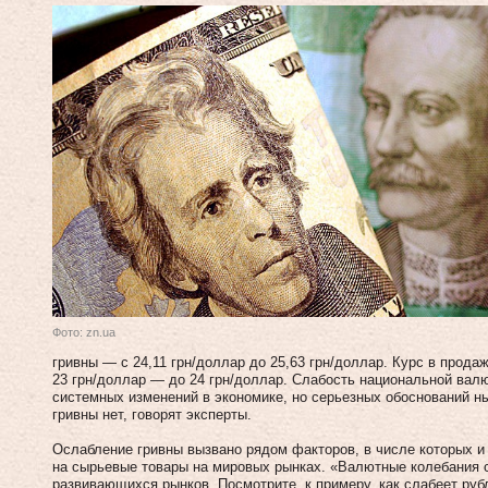
Фото: zn.ua
гривны — с 24,11 грн/доллар до 25,63 грн/доллар. Курс в прода
23 грн/доллар — до 24 грн/доллар. Слабость национальной вал
системных изменений в экономике, но серьезных обоснований 
гривны нет, говорят эксперты.
Ослабление гривны вызвано рядом факторов, в числе которых и
на сырьевые товары на мировых рынках. «Валютные колебания 
развивающихся рынков. Посмотрите, к примеру, как слабеет рубль