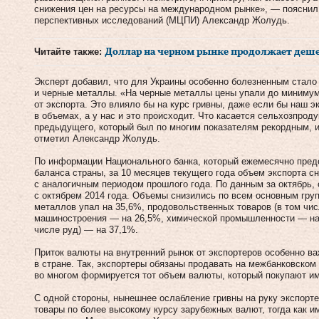
снижения цен на ресурсы на международном рынке», — пояснил
перспективных исследований (МЦПИ) Александр Жолудь.
Читайте также:
Доллар на черном рынке продолжает деш
Эксперт добавил, что для Украины особенно болезненным стало
и черные металлы. «На черные металлы цены упали до минимума
от экспорта. Это влияло бы на курс гривны, даже если бы наш э
в объемах, а у нас и это происходит. Что касается сельхозпроду
предыдущего, который был по многим показателям рекордным, 
отметил Александр Жолудь.
По информации Национального банка, который ежемесячно пред
баланса страны, за 10 месяцев текущего года объем экспорта с
с аналогичным периодом прошлого года. По данным за октябрь,
с октябрем 2014 года. Объемы снизились по всем основным груп
металлов упал на 35,6%, продовольственных товаров (в том чи
машиностроения — на 26,5%, химической промышленности — на 
числе руд) — на 37,1%.
Приток валюты на внутренний рынок от экспортеров особенно ва
в стране. Так, экспортеры обязаны продавать на межбанковском
во многом формируется тот объем валюты, который покупают им
С одной стороны, нынешнее ослабление гривны на руку экспорт
товары по более высокому курсу зарубежных валют, тогда как им