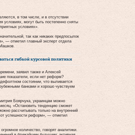
ляются, в том числе, и в отсутствии
я условиях, могут быть постепенно сняты
оприятных условиях».
ачительной, так как никаких предпосылок
», — отметил главный эксперт отдела
 Машков.
ваться гибкой курсовой политики
времени, заявил также и Алексей
шие показатели, если нет реформ?
еддефолтном состоянии, что выливается
арубежными банками и хорошо чувствуем
митрия Боярчука, украинцам можно
 месяц. «Остановить тенденцию сможет
можно рассчитывать только на внутренний
т от успешности реформ», — отметил
громное количество, говорят аналитики.
менений в ближайшем будущем: активная