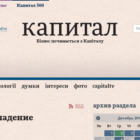
time
Капитал 500
ойти
Бізнес починається з Капіталу
ології
думки
інтереси
фото
capitaltv
архив раздела
RSS
падение
Декабрь
201
Пн
Вт
Ср
Чт
П
1
2
3
7
8
9
10