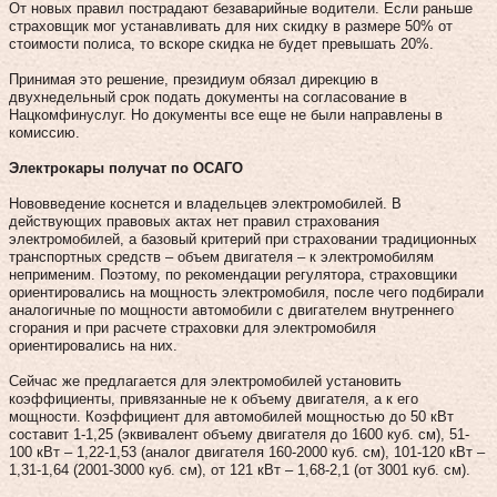
От новых правил пострадают безаварийные водители. Если раньше
страховщик мог устанавливать для них скидку в размере 50% от
стоимости полиса, то вскоре скидка не будет превышать 20%.
Принимая это решение, президиум обязал дирекцию в
двухнедельный срок подать документы на согласование в
Нацкомфинуслуг. Но документы все еще не были направлены в
комиссию.
Электрокары получат по ОСАГО
Нововведение коснется и владельцев электромобилей. В
действующих правовых актах нет правил страхования
электромобилей, а базовый критерий при страховании традиционных
транспортных средств – объем двигателя – к электромобилям
неприменим. Поэтому, по рекомендации регулятора, страховщики
ориентировались на мощность электромобиля, после чего подбирали
аналогичные по мощности автомобили с двигателем внутреннего
сгорания и при расчете страховки для электромобиля
ориентировались на них.
Сейчас же предлагается для электромобилей установить
коэффициенты, привязанные не к объему двигателя, а к его
мощности. Коэффициент для автомобилей мощностью до 50 кВт
составит 1-1,25 (эквивалент объему двигателя до 1600 куб. см), 51-
100 кВт – 1,22-1,53 (аналог двигателя 160-2000 куб. см), 101-120 кВт –
1,31-1,64 (2001-3000 куб. см), от 121 кВт – 1,68-2,1 (от 3001 куб. см).