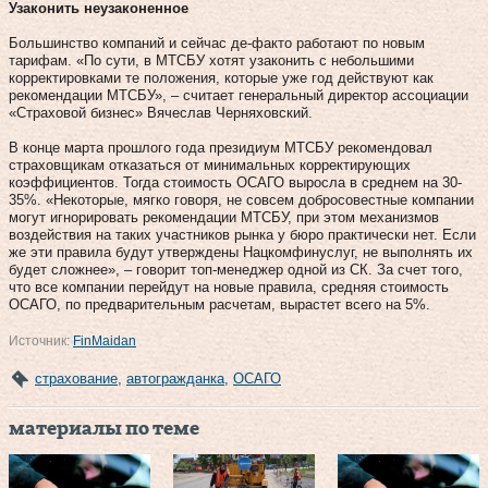
Узаконить неузаконенное
Большинство компаний и сейчас де-факто работают по новым
тарифам. «По сути, в МТСБУ хотят узаконить с небольшими
корректировками те положения, которые уже год действуют как
рекомендации МТСБУ», – считает генеральный директор ассоциации
«Страховой бизнес» Вячеслав Черняховский.
В конце марта прошлого года президиум МТСБУ рекомендовал
страховщикам отказаться от минимальных корректирующих
коэффициентов. Тогда стоимость ОСАГО выросла в среднем на 30-
35%. «Некоторые, мягко говоря, не совсем добросовестные компании
могут игнорировать рекомендации МТСБУ, при этом механизмов
воздействия на таких участников рынка у бюро практически нет. Если
же эти правила будут утверждены Нацкомфинуслуг, не выполнять их
будет сложнее», – говорит топ-менеджер одной из СК. За счет того,
что все компании перейдут на новые правила, средняя стоимость
ОСАГО, по предварительным расчетам, вырастет всего на 5%.
Источник:
FinMaidan
страхование
,
автогражданка
,
ОСАГО
материалы по теме