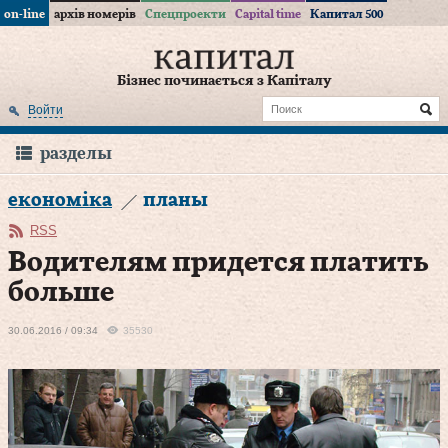
on-line
архів номерів
Спецпроекти
Capital time
Капитал 500
Бізнес починається з Капіталу
Войти
разделы
економіка
планы
RSS
Водителям придется платить
больше
30.06.2016 / 09:34
35530