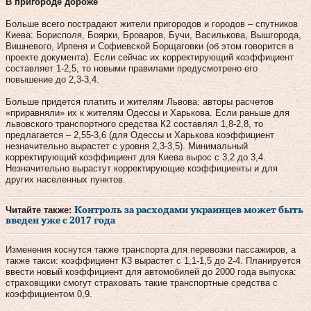
В пригороде дороже
Больше всего пострадают жители пригородов и городов – спутников
Киева: Борисполя, Боярки, Броваров, Бучи, Василькова, Вышгорода,
Вишневого, Ирпеня и Софиевской Борщаговки (об этом говорится в
проекте документа). Если сейчас их корректирующий коэффициент
составляет 1-2,5, то новыми правилами предусмотрено его
повышение до 2,3-3,4.
Больше придется платить и жителям Львова: авторы расчетов
«приравняли» их к жителям Одессы и Харькова. Если раньше для
львовского транспортного средства К2 составлял 1,8-2,8, то
предлагается – 2,55-3,6 (для Одессы и Харькова коэффициент
незначительно вырастет с уровня 2,3-3,5). Минимальный
корректирующий коэффициент для Киева вырос с 3,2 до 3,4.
Незначительно вырастут корректирующие коэффициенты и для
других населенных пунктов.
Читайте также:
Контроль за расходами украинцев может быть
введен уже с 2017 года
Изменения коснутся также транспорта для перевозки пассажиров, а
также такси: коэффициент К3 вырастет с 1,1-1,5 до 2-4. Планируется
ввести новый коэффициент для автомобилей до 2000 года выпуска:
страховщики смогут страховать такие транспортные средства с
коэффициентом 0,9.