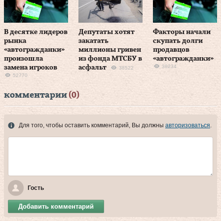
В десятке лидеров
Депутаты хотят
Факторы начали
рынка
закатать
скупать долги
«автогражданки»
миллионы гривен
продавцов
произошла
из фонда МТСБУ в
«автогражданки»
38234
замена игроков
асфальт
38522
52770
комментарии
(0)
Для того, чтобы оставить комментарий, Вы должны
авторизоваться
.
Гость
Добавить комментарий