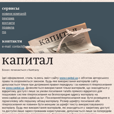
сервисы
новини компаній
реклама
контакти
правила
rss
контакти
e-mail:
contact@capital.ua
Бізнес починається з Капіталу
Ідеї оформлення, стиль та весь зміст сайту
www.capital.ua
є об'єктом авторського
права та охороняються законом. Будь-яке використання матеріалів сайту
допускається тільки при дотриманні правил передруку і за наявності гіперпосилання
на
www.capital.ua
. Дозволяється використання тільки матеріалів, що знаходяться у
відкритому доступі і лише за умови посилання та/або прямого відкритого для
пошукових систем гіперпосилання на безпосередню адресу матеріалу на
www.capital.ua www.capital.ua /a>. Посилання/гіперпосилання має бути розміщене в
підзаголовку або першому абзаці матеріалу. Розмір шрифту посилання або
гіперпосилання не повинен бути меншим за шрифт тексту використовуваного
матеріалу. Будь-яке використання матеріалів, які знаходяться у закритому доступі
та доступні лише зареєстрованим користувачам, допускається лише за попереднім