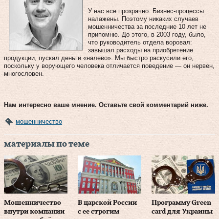
У нас все прозрачно. Бизнес-процессы
налажены. Поэтому никаких случаев
мошенничества за последние 10 лет не
припомню. До этого, в 2003 году, было,
что руководитель отдела воровал:
завышал расходы на приобретение
продукции, пускал деньги «налево». Мы быстро раскусили его,
поскольку у ворующего человека отличается поведение — он нервен,
многословен.
Нам интересно ваше мнение. Оставьте свой комментарий ниже.
мошенничество
материалы по теме
Мошенничество
В царской России
Программу Green
внутри компании
с ее строгим
card для Украины