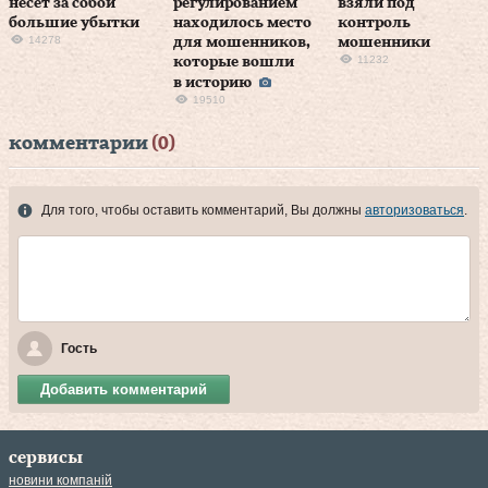
несет за собой
регулированием
взяли под
большие убытки
находилось место
контроль
14278
для мошенников,
мошенники
11232
которые вошли
в историю
19510
комментарии
(0)
Для того, чтобы оставить комментарий, Вы должны
авторизоваться
.
Гость
Добавить комментарий
сервисы
новини компаній