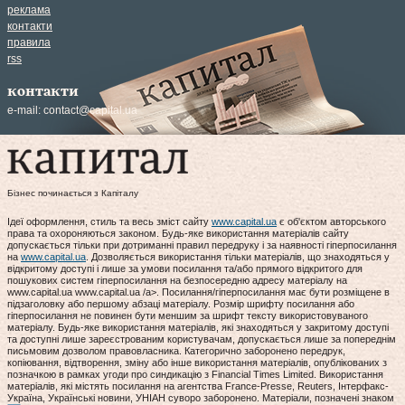
реклама
контакти
правила
rss
контакти
e-mail:
contact@capital.ua
Бізнес починається з Капіталу
Ідеї оформлення, стиль та весь зміст сайту
www.capital.ua
є об'єктом авторського
права та охороняються законом. Будь-яке використання матеріалів сайту
допускається тільки при дотриманні правил передруку і за наявності гіперпосилання
на
www.capital.ua
. Дозволяється використання тільки матеріалів, що знаходяться у
відкритому доступі і лише за умови посилання та/або прямого відкритого для
пошукових систем гіперпосилання на безпосередню адресу матеріалу на
www.capital.ua www.capital.ua /a>. Посилання/гіперпосилання має бути розміщене в
підзаголовку або першому абзаці матеріалу. Розмір шрифту посилання або
гіперпосилання не повинен бути меншим за шрифт тексту використовуваного
матеріалу. Будь-яке використання матеріалів, які знаходяться у закритому доступі
та доступні лише зареєстрованим користувачам, допускається лише за попереднім
письмовим дозволом правовласника. Категорично заборонено передрук,
копіювання, відтворення, зміну або інше використання матеріалів, опублікованих з
позначкою в рамках угоди про синдикацію з Financial Times Limited. Використання
матеріалів, які містять посилання на агентства France-Presse, Reuters, Інтерфакс-
Україна, Українські новини, УНІАН суворо заборонено. Матеріали, позначені знаком