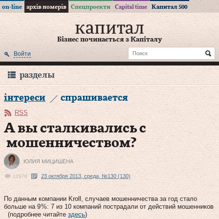
on-line
архів номерів
Спецпроекти
Capital time
Капитал 500
Бізнес починається з Капіталу
Войти
разделы
інтереси
спрашивается
RSS
А вы сталкивались с
мошенничеством?
ЮЛИЯ МИЦИШЕНА
23 октября 2013, среда, №130 (130)
12976
По данным компании Kroll, случаев мошенничества за год стало
больше на 9 %: 7 из 10 компаний пострадали от действий мошенников
(подробнее читайте
здесь
)