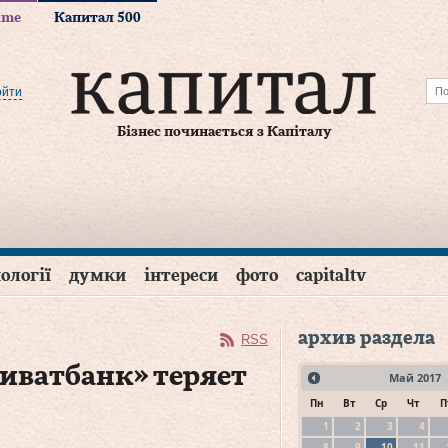
time
Капитал 500
ойти
Бізнес починається з Капіталу
ології
думки
інтереси
фото
capitaltv
архив раздела
RSS
ватбанк» теряет
Май
2017
Пн
Вт
Ср
Чт
П
1
2
3
4
8
9
10
11