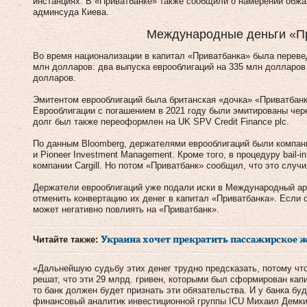
инстанциях. В «Приватбанке» также сообщили о намерении обж
админсуда Киева.
Международные деньги «П
Во время национализации в капитал «Приватбанка» была переве
млн долларов: два выпуска еврооблигаций на 335 млн долларов
долларов.
Эмитентом еврооблигаций была британская «дочка» «Приватбанка
Еврооблигации с погашением в 2021 году были эмитированы чере
долг был также переоформлен на UK SPV Credit Finance plc.
По данным Bloomberg, держателями еврооблигаций были компании 
и Pioneer Investment Management. Кроме того, в процедуру bail-
компании Cargill. Но потом «Приватбанк» сообщил, что это случ
Держатели еврооблигаций уже подали иски в Международный ар
отменить конвертацию их денег в капитал «Приватбанка». Если с
может негативно повлиять на «Приватбанк».
Читайте также:
Украина хочет прекратить пассажирское 
«Дальнейшую судьбу этих денег трудно предсказать, потому что
решат, что эти 29 млрд. гривен, которыми был сформирован кап
то банк должен будет признать эти обязательства. И у банка бу
финансовый аналитик инвестиционной группы ICU Михаил Демки