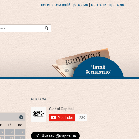
новини компаній
|
реклама
|
контакти
|
правила
Читай
бесплатно!
РЕКЛАМА
т
Сб
Вс
5
6
7
12
13
14