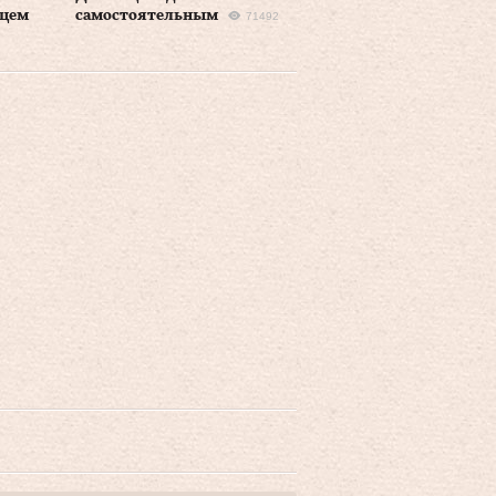
ьцем
самостоятельным
71492