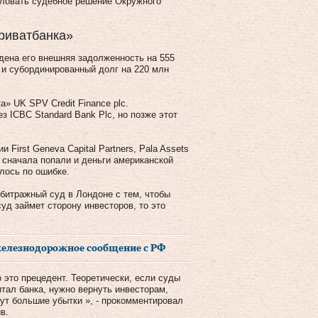
аловать судебное решение Окружного
риватбанка»
дена его внешняя задолженность на 555
 и субординированный долг на 220 млн
» UK SPV Credit Finance plc.
з ICBC Standard Bank Plc, но позже этот
First Geneva Capital Partners, Pala Assets
in сначала попали и деньги американской
илось по ошибке.
битражный суд в Лондоне с тем, чтобы
уд займет сторону инвесторов, то это
железнодорожное сообщение с РФ
 это прецедент. Теоретически, если суды
итал банка, нужно вернуть инвесторам,
дут большие убытки », - прокомментировал
в.