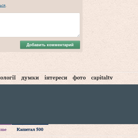
ься
.
Добавить комментарий
ології
думки
інтереси
фото
capitaltv
time
Капитал 500