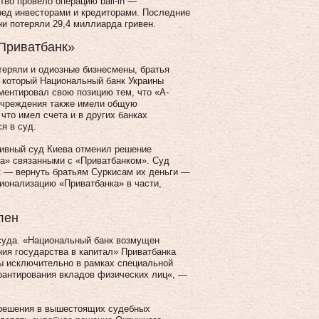
во провело операцию bail-in —
еред инвесторами и кредиторами. Последние
и потеряли 29,4 миллиарда гривен.
«Приватбанк»
теряли и одиозные бизнесмены, братья
 который Национальный банк Украины
ментировал свою позицию тем, что «А-
нучреждения также имели общую
 что имел счета и в других банках
я в суд.
тивный суд Киева отменил решение
ка» связанными с «Приватбанком». Суд
к — вернуть братьям Суркисам их деньги —
ционализацию «Приватбанка» в части,
лен
 суда. «Национальный банк возмущен
ия государства в капитал» Приватбанка
яты исключительно в рамках специальной
арантирования вкладов физических лиц«, —
 решения в вышестоящих судебных