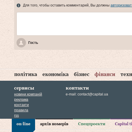
Для того, чтобы оставить комментарий, Вы должны
авторизоват
Гость
політика
економіка
бізнес
фінанси
техн
сервисы
контакти
новини компаній
e-mail:
contact@capital.ua
реклама
контакти
правила
rss
on-line
архів номерів
Спецпроекти
Capital 