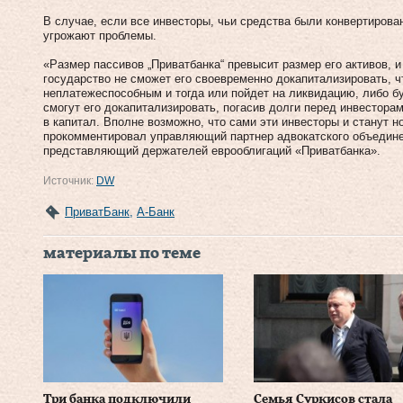
В случае, если все инвесторы, чьи средства были конвертирован
угрожают проблемы.
«Размер пассивов „Приватбанка“ превысит размер его активов, 
государство не сможет его своевременно докапитализировать, ч
неплатежеспособным и тогда или пойдет на ликвидацию, либо б
смогут его докапитализировать, погасив долги перед инвестора
в капитал. Вполне возможно, что сами эти инвесторы и станут 
прокомментировал управляющий партнер адвокатского объедине
представляющий держателей еврооблигаций «Приватбанка».
Источник:
DW
ПриватБанк
,
А-Банк
материалы по теме
Три банка подключили
Семья Суркисов стала