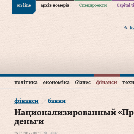
on-line
архів номерів
Спецпроекти
Capital 
В
політика
економіка
бізнес
фінанси
техн
фінанси
банки
Национализированный «При
деньги
25.05.2017 / 08:52
34632