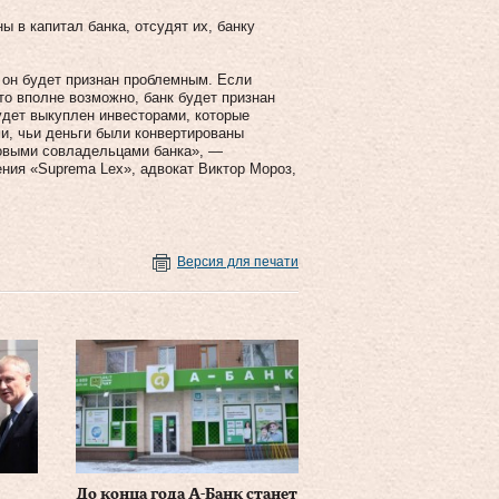
ы в капитал банка, отсудят их, банку
и он будет признан проблемным. Если
то вполне возможно, банк будет признан
удет выкуплен инвесторами, которые
ми, чьи деньги были конвертированы
новыми совладельцами банка», —
ния «Suprema Lex», адвокат Виктор Мороз,
Версия для печати
До конца года А-Банк станет