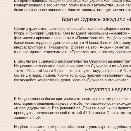
Во время национализации «Приватбанка» украинское правительст
конвертировало в его капитал почти все обязательства банка п
были признаны связанными с банком лицами, вследствие чего он
Братья Суркисы засудили 
Среди украинских партнеров «Приватбанка» свои сбережения по
Игорь и Григорий Суркисы. Они владеют небольшим «А-банком»,
фактически признал связанным с «Приватбанком». Нацбанк аргу
банк» имел корреспондентские счета в «Приватбанке». Эти фи
инфраструктуру и IT-продукты. В ответ на это «А-банк» отметил,
и не арендовал недвижимость «Приватбанка», а потому обратилс
В результате судебного разбирательства Окружной администра
Национального банка о признании братьев Суркисов и их «А-бан
также обязал «Приватбанк» — то есть уже государственный бан
более 1 млрдж. гривен. Кроме того, суд признал незаконным на
касающейся конвертации денег братьев Суркисов в его капитал.
Регулятор недово
В Национальном банке критически относятся к такому решению
последними решениями судов о якобы неправомерности вхожден
«и процедуры bail-in. Все решения по „Приватбанка“ были прин
процедуры, предусмотренной статьей 41-1 закона» О системе г
заявили в НБУ.
Нацбанк заявил о намерении обжаловать упомянутые судебные