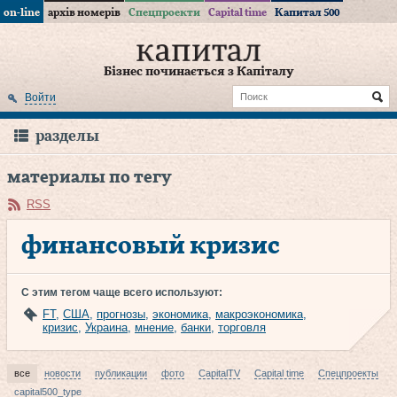
on-line
архів номерів
Спецпроекти
Capital time
Капитал 500
Бізнес починається з Капіталу
Войти
разделы
материалы по тегу
RSS
финансовый кризис
С этим тегом чаще всего используют:
FT
,
США
,
прогнозы
,
экономика
,
макроэкономика
,
кризис
,
Украина
,
мнение
,
банки
,
торговля
все
новости
публикации
фото
CapitalTV
Capital time
Спецпроекты
capital500_type