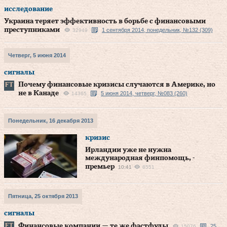
исследование
Украина теряет эффективность в борьбе с финансовыми
преступниками
1 сентября 2014, понедельник, №132 (309)
32949
Четверг, 5 июня 2014
сигналы
Почему финансовые кризисы случаются в Америке, но
не в Канаде
5 июня 2014, четверг, №083 (260)
14365
Понедельник, 16 декабря 2013
кризис
Ирландии уже не нужна
международная финпомощь, -
премьер
10:41
8551
Пятница, 25 октября 2013
сигналы
Финансовые компании — те же фастфуды
25
15076