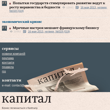
Попытки государств стимулировать развитие ведут к
росту неравенства и бедности
16 мая 2013, четверг,
12841
№019 (019)
экономический кризис
Мрачные настрои мешают французскому бизнесу
16 мая 2013, четверг, №019 (019)
20362
сервисы
новини компаній
реклама
контакти
правила
rss
контакти
e-mail:
contact@capital.ua
Бізнес починається з Капіталу