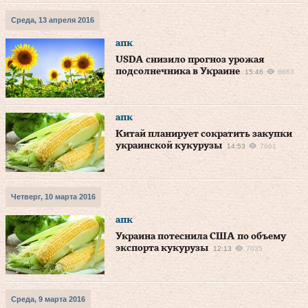
Среда, 13 апреля 2016
апк
USDA снизило прогноз урожая
подсолнечника в Украине
15:46
8663
апк
Китай планирует сократить закупки
украинской кукурузы
14:53
7661
Четверг, 10 марта 2016
апк
Украина потеснила США по объему
экспорта кукурузы
12:13
7035
Среда, 9 марта 2016