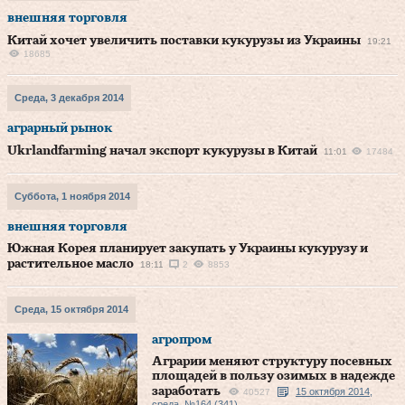
внешняя торговля
Китай хочет увеличить поставки кукурузы из Украины
19:21
18685
Среда, 3 декабря 2014
аграрный рынок
Ukrlandfarming начал экспорт кукурузы в Китай
11:01
17484
Суббота, 1 ноября 2014
внешняя торговля
Южная Корея планирует закупать у Украины кукурузу и
растительное масло
18:11
2
8853
Среда, 15 октября 2014
агропром
Аграрии меняют структуру посевных
площадей в пользу озимых в надежде
заработать
15 октября 2014,
40527
среда, №164 (341)