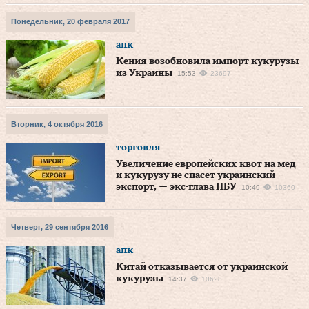
Понедельник, 20 февраля 2017
апк
Кения возобновила импорт кукурузы
из Украины
15:53
23697
Вторник, 4 октября 2016
торговля
Увеличение европейских квот на мед
и кукурузу не спасет украинский
экспорт, — экс-глава НБУ
10:49
10360
Четверг, 29 сентября 2016
апк
Китай отказывается от украинской
кукурузы
14:37
10628