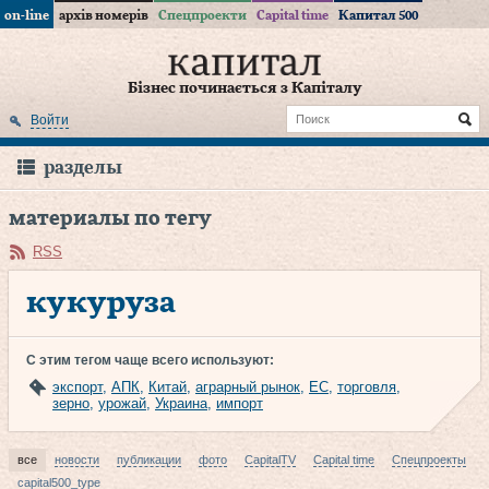
on-line
архів номерів
Спецпроекти
Capital time
Капитал 500
Бізнес починається з Капіталу
Войти
разделы
материалы по тегу
RSS
кукуруза
С этим тегом чаще всего используют:
экспорт
,
АПК
,
Китай
,
аграрный рынок
,
ЕС
,
торговля
,
зерно
,
урожай
,
Украина
,
импорт
все
новости
публикации
фото
CapitalTV
Capital time
Спецпроекты
capital500_type