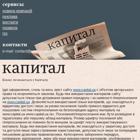
сервисы
новини компаній
реклама
контакти
правила
rss
контакти
e-mail:
contact@capital.ua
Бізнес починається з Капіталу
Ідеї оформлення, стиль та весь зміст сайту
www.capital.ua
є об'єктом авторського
права та охороняються законом. Будь-яке використання матеріалів сайту
допускається тільки при дотриманні правил передруку і за наявності гіперпосилання
на
www.capital.ua
. Дозволяється використання тільки матеріалів, що знаходяться у
відкритому доступі і лише за умови посилання та/або прямого відкритого для
пошукових систем гіперпосилання на безпосередню адресу матеріалу на
www.capital.ua www.capital.ua /a>. Посилання/гіперпосилання має бути розміщене в
підзаголовку або першому абзаці матеріалу. Розмір шрифту посилання або
гіперпосилання не повинен бути меншим за шрифт тексту використовуваного
матеріалу. Будь-яке використання матеріалів, які знаходяться у закритому доступі
та доступні лише зареєстрованим користувачам, допускається лише за попереднім
письмовим дозволом правовласника. Категорично заборонено передрук,
копіювання, відтворення, зміну або інше використання матеріалів, опублікованих з