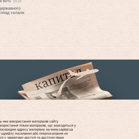
на 60%
13:10
 державного
топад склали
ь-яке використання матеріалів сайту
користання тільки матеріалів, що знаходяться у
посередню адресу матеріалу на www.capital.ua
ір шрифту посилання або гіперпосилання не
ся у закритому доступі та доступні лише