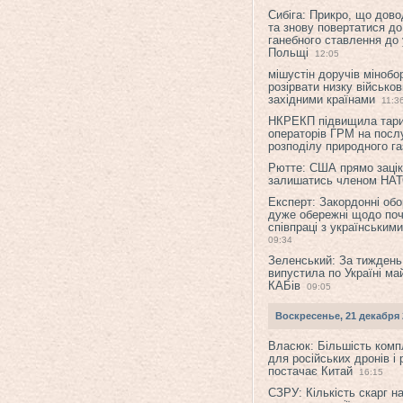
Сибіга: Прикро, що дово
та знову повертатися до
ганебного ставлення до 
Польщі
12:05
мішустін доручів міноб
розірвати низку військов
західними країнами
11:3
НКРЕКП підвищила тар
операторів ГРМ на послу
розподілу природного га
Рютте: США прямо зацік
залишатись членом НА
Експерт: Закордонні обо
дуже обережні щодо поч
співпраці з українським
09:34
Зеленський: За тиждень
випустила по Україні ма
КАБів
09:05
Воскресенье, 21 декабря 
Власюк: Більшість ком
для російських дронів і 
постачає Китай
16:15
СЗРУ: Кількість скарг н