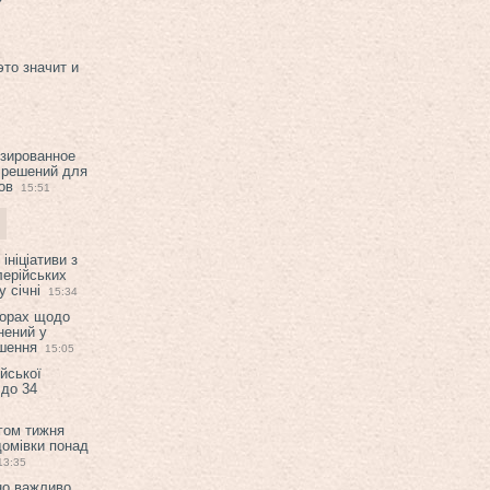
это значит и
изированное
 решений для
ов
15:51
ініціативи з
лерійських
 січні
15:34
ворах щодо
нений у
ішення
15:05
ійської
 до 34
гом тижня
домівки понад
13:35
но важливо