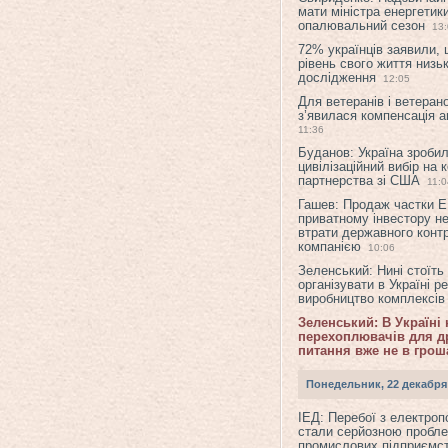
мати міністра енергетик
опалювальний сезон
13
72% українців заявили,
рівень свого життя низьк
дослідження
12:05
Для ветеранів і ветерано
з’явилася компенсація а
11:36
Буданов: Україна зроби
цивілізаційний вибір на 
партнерства зі США
11:0
Гашев: Продаж частки 
приватному інвестору н
втрати державного конт
компанією
10:06
Зеленський: Нині стоїть
організувати в Україні р
виробництво комплексі
Зеленський: В Україні
перехоплювачів для др
питання вже не в грош
Понедельник, 22 декабря
ІЕД: Перебої з електро
стали серйозною пробл
промислових підприємст