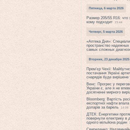
Пятница, 6 марта 2026
Размер 205/55 R16: что 
кому подходит
15:44
Четверг, 5 марта 2026
«Аптека Дня»: Специал
пространство надежных
самых сложных диагноз
Вторник, 23 декабря 2025
Прем’єр Чехії: Майбутнє 
постачання Україні арти
снарядів буде вирішене у
Венс: Прогрес у перего
України є, але я не впев
досягненні мирного вир
Bloomberg: Вартість рос
експортної нафти впала
доларів за барель
14:06
ДТЕК: Енергетики протя
повернули електрику в 
одного мільйона родин
Свириденко: Надзвичай