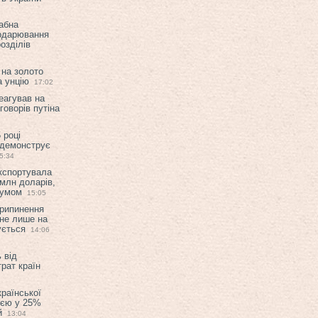
абна
подарювання
озділів
 на золото
а унцію
17:02
еагував на
оворів путіна
 році
 демонструє
5:34
експортувала
млн доларів,
мумом
15:05
припинення
 не лише на
ується
14:06
 від
рат країн
країнської
ією у 25%
й
13:04