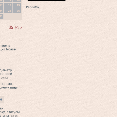
17
18
19
РЕКЛАМА
24
25
26
31
RSS
птом в
щик Ncase
 діаметр
ти, щоб
20:42
 нельзя
шнему виду
26
ак
вку, статусы
рутины
13:15