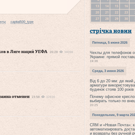
13
14
15
16
20
21
22
23
27
28
29
30
екты
capital500_type
стрічка новин
Пятница, 5 июня 2026
ков в Лиге наций УЕФА
20:28
38098
Чехлы для телефонов о
Украине: прямой постав
19:36
Среда, 3 июня 2026
Від 6 до 20 мм: де який
арматури використовува
будинок стояв 100 років
Почему офисное кресло
раина отменен
15:58
32836
выбирать только по вне
20:25
Понедельник, 9 марта 20
CRM и «Новая Почта»: к
автоматизировать доста
и возвраты без ручной 