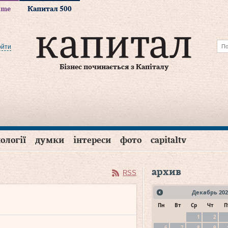
time
Капитал 500
ойти
Бізнес починається з Капіталу
ології
думки
інтереси
фото
capitaltv
архив
RSS
Декабрь
202
Пн
Вт
Ср
Чт
П
1
2
6
7
8
9