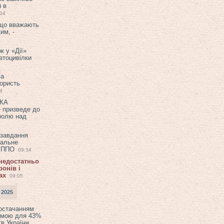
и в
:04
 що вважають
им, -
к у «Дії»
втоцивілки
ла
користь
4
ЕКА
е призведе до
ролю над
 завдання
еальне
в ППО
09:34
 недостатньо
онів і
ах
09:05
 2025
постачанням
емою для 43%
в України