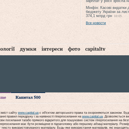
зарплат у росії зросла 
Мінфін: Касові видатки
бюджету України за лис
374,1 млрд грн
10:05
Все новости
ології
думки
інтереси
фото
capitaltv
time
Капитал 500
 зміст сайту
www.capital.ua
є об'єктом авторського права та охороняються законом. Буд
анні правил передруку і за наявності гіперпосилання на
www.capital.ua
. Дозволяється ви
мови посилання та/або прямого відкритого для пошукових систем гіперпосилання на без
гіперпосилання має бути розміщене в підзаголовку або першому абзаці матеріалу. Розм
ексту використовуваного матеріалу. Будь-яке використання матеріалів, які знаходять