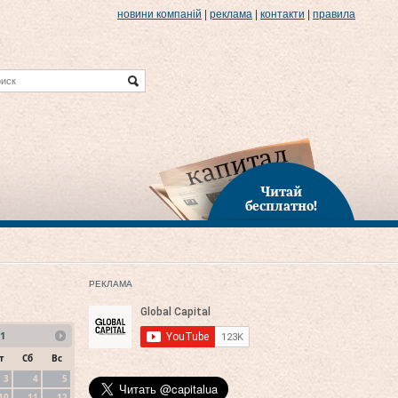
новини компаній
|
реклама
|
контакти
|
правила
Читай
бесплатно!
РЕКЛАМА
1
т
Сб
Вс
3
4
5
10
11
12