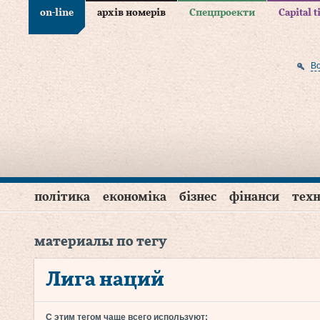
on-line
архів номерів
Спецпроекти
Capital 
В
політика
економіка
бізнес
фінанси
техн
материалы по тегу
Лига наций
С этим тегом чаще всего используют: