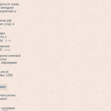
диться знову
 випадків
українців у
орони рф
их угод із
6
ифи
ги з
зу
11:04
авлені
ТО
10:06
ронні компанії
атку
и зброярами
 росія
йже 1200
2025
плектуючих
ракет
а затримки