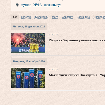
футбол
,
УЕФА
,
коронавирус
все
новости
публикации
фото
CapitalTV
Capital time
Спецпро
Четверг, 16 декабря 2021
спорт
Сборная Украины узнала соперни
Вторник, 17 ноября 2020
спорт
Матч Лиги наций Швейцария - Ук