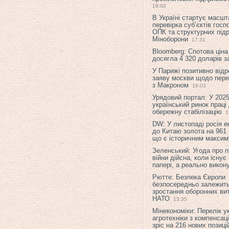
18:00
В Україні стартує масшт
перевірка суб’єктів гос
ОПК та структурних підр
Міноборони
17:31
Bloomberg: Спотова ціна
досягла 4 320 доларів з
У Парижі позитивно відр
заяву москви щодо перег
з Макроном
16:03
Урядовий портал: У 2025
український ринок праці
обережну стабілізацію
1
DW: У листопаді росія 
до Китаю золота на 961 
що є історичним макси
Зеленський: Угода про 
війни дійсна, коли існує
папері, а реально викон
Рютте: Безпека Європи
безпосередньо залежить
зростання оборонних вит
НАТО
13:35
Мінекономіки: Перелік у
агротехніки з компенсац
зріс на 216 нових позиці