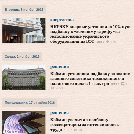
Вторник, 8 ноября 2016
энергетика
НКРЭКУ впервые установила 10%-ную
надбавку к «зеленому тарифу» за
использование украинского
оборудования на ВЭС
18:53
8757
Среда, 2 ноября 2016
решения
Кабмин установил надбавку за звание
главного советника таможенного и
налогового дела в 1 тыс. грн
09:17
1
20535
Понедельник, 17 октября 2016
решение
Кабмин увеличил надбавку
госсекретарям за интенсивность
труда
13:07
10780