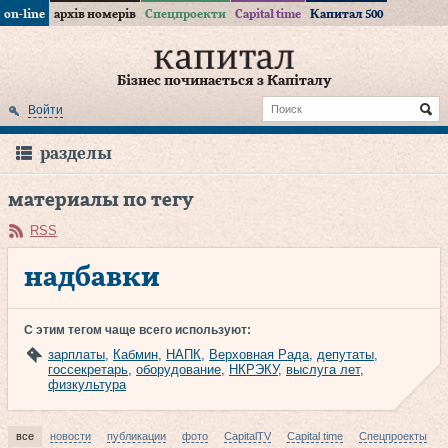
on-line
архів номерів
Спецпроекти
Capital time
Капитал 500
Бізнес починається з Капіталу
Войти
разделы
материалы по тегу
RSS
надбавки
С этим тегом чаще всего используют:
зарплаты
,
Кабмин
,
НАПК
,
Верховная Рада
,
депутаты
,
госсекретарь
,
оборудование
,
НКРЭКУ
,
выслуга лет
,
физкультура
все
новости
публикации
фото
CapitalTV
Capital time
Спецпроекты