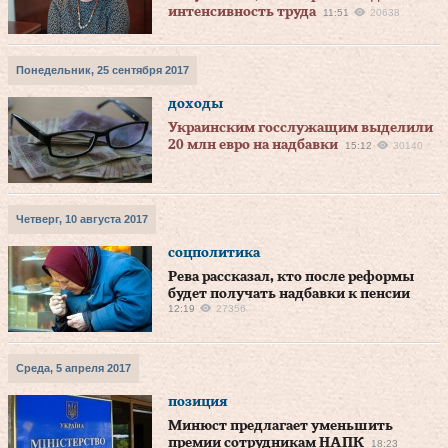
интенсивность труда
11:51
20638
Понедельник, 25 сентября 2017
доходы
Украинским госслужащим выделили
20 млн евро на надбавки
15:12
30140
Четверг, 10 августа 2017
соцполитика
Рева рассказал, кто после реформы
будет получать надбавки к пенсии
12:19
27356
Среда, 5 апреля 2017
позиция
Минюст предлагает уменьшить
премии сотрудникам НАПК
18:23