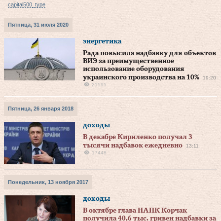
capital500_type
Пятница, 31 июля 2020
энергетика
Рада повысила надбавку для объектов
ВИЭ за преимущественное
использование оборудования
украинского производства на 10%
19:20
21595
Пятница, 26 января 2018
доходы
В декабре Кириленко получал 3
тысячи надбавок ежедневно
13:11
17448
Понедельник, 13 ноября 2017
доходы
В октябре глава НАПК Корчак
получила 40,6 тыс. гривен надбавки за