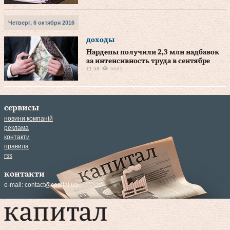
Четверг, 6 октября 2016
доходы
Нардепы получили 2,3 млн надбавок
за интенсивность труда в сентябре
11:53
6682
сервисы
новини компаній
реклама
контакти
правила
rss
контакти
e-mail:
contact@capital.ua