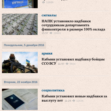
16869
сигналы
НАПК установило надбавки
сотрудникам департамента
финконтроля в размере 100% оклада
15:57
16601
Понедельник, 5 декабря 2016
армия
Кабмин установил надбавку бойцам
ССО ВСУ
11:57
9604
Вторник, 22 ноября 2016
соцполитика
Кабмин установил новые надбавки за
выслугу лет
11:25
11626