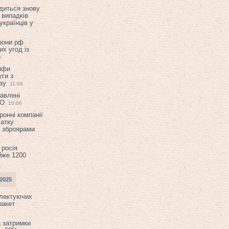
диться знову
 випадків
українців у
орони рф
их угод із
6
ифи
ги з
зу
11:04
авлені
ТО
10:06
ронні компанії
атку
и зброярами
 росія
йже 1200
2025
плектуючих
ракет
а затримки