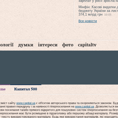
зарплат у росії зросла 
Мінфін: Касові видатки
бюджету України за лис
374,1 млрд грн
10:05
Все новости
ології
думки
інтереси
фото
capitaltv
time
Капитал 500
 зміст сайту
www.capital.ua
є об'єктом авторського права та охороняються законом. Буд
анні правил передруку і за наявності гіперпосилання на
www.capital.ua
. Дозволяється ви
мови посилання та/або прямого відкритого для пошукових систем гіперпосилання на без
гіперпосилання має бути розміщене в підзаголовку або першому абзаці матеріалу. Розм
ексту використовуваного матеріалу. Будь-яке використання матеріалів, які знаходять