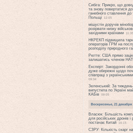
Сибіга: Прикро, що дово
та знову повертатися до
ганебного ставлення до 
Польщі
12:05
мішустін доручів міноб
розірвати низку військов
західними країнами
11:3
НКРЕКП підвищила тар
операторів ГРМ на послу
розподілу природного га
Рютте: США прямо зацік
залишатись членом НА
Експерт: Закордонні обо
дуже обережні щодо поч
співпраці з українським
09:34
Зеленський: За тиждень
випустила по Україні ма
КАБів
09:05
Воскресенье, 21 декабря 
Власюк: Більшість ком
для російських дронів і 
постачає Китай
16:15
СЗРУ: Кількість скарг н