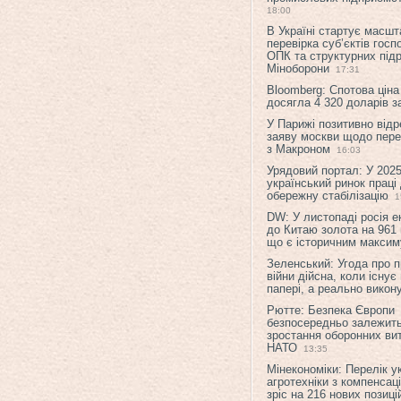
18:00
В Україні стартує масшт
перевірка суб’єктів гос
ОПК та структурних підр
Міноборони
17:31
Bloomberg: Спотова ціна
досягла 4 320 доларів з
У Парижі позитивно відр
заяву москви щодо перег
з Макроном
16:03
Урядовий портал: У 2025
український ринок праці
обережну стабілізацію
1
DW: У листопаді росія 
до Китаю золота на 961 
що є історичним макси
Зеленський: Угода про 
війни дійсна, коли існує
папері, а реально викон
Рютте: Безпека Європи
безпосередньо залежить
зростання оборонних вит
НАТО
13:35
Мінекономіки: Перелік у
агротехніки з компенсац
зріс на 216 нових позиці