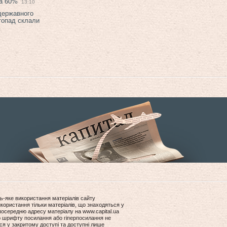
на 60%
13:10
 державного
топад склали
ь-яке використання матеріалів сайту
користання тільки матеріалів, що знаходяться у
посередню адресу матеріалу на www.capital.ua
ір шрифту посилання або гіперпосилання не
ся у закритому доступі та доступні лише