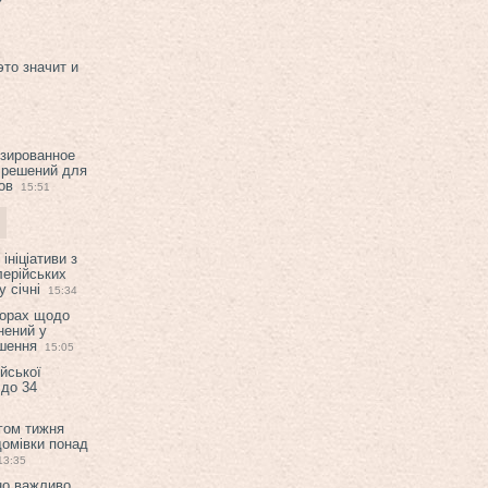
это значит и
изированное
 решений для
ов
15:51
ініціативи з
лерійських
 січні
15:34
ворах щодо
нений у
ішення
15:05
ійської
 до 34
гом тижня
домівки понад
13:35
но важливо