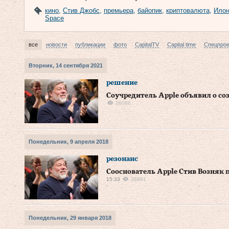
кино
,
Стив Джобс
,
премьера
,
байопик
,
криптовалюта
,
Илон
Space
все
новости
публикации
фото
CapitalTV
Capital time
Спецпро
Вторник, 14 сентября 2021
решение
Соучредитель Apple объявил о с
26086
Понедельник, 9 апреля 2018
резонанс
Сооснователь Apple Стив Возняк 
15:33
26881
Понедельник, 29 января 2018