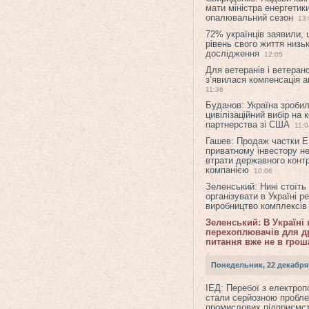
мати міністра енергетик
опалювальний сезон
13
72% українців заявили,
рівень свого життя низьк
дослідження
12:05
Для ветеранів і ветерано
з’явилася компенсація а
11:36
Буданов: Україна зроби
цивілізаційний вибір на 
партнерства зі США
11:0
Гашев: Продаж частки 
приватному інвестору н
втрати державного конт
компанією
10:06
Зеленський: Нині стоїть
організувати в Україні р
виробництво комплексі
Зеленський: В Україні
перехоплювачів для др
питання вже не в грош
Понедельник, 22 декабря
ІЕД: Перебої з електро
стали серйозною пробл
промислових підприємст