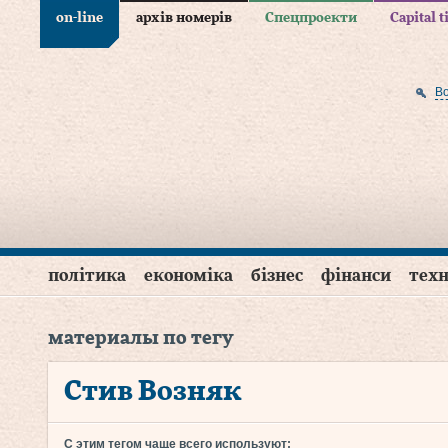
on-line
архів номерів
Спецпроекти
Capital 
В
політика
економіка
бізнес
фінанси
техн
материалы по тегу
Стив Возняк
С этим тегом чаще всего используют: