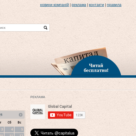
новини компаній
|
реклама
|
контакти
|
правила
Читай
бесплатно!
РЕКЛАМА
21
т
Сб
Вс
3
4
5
10
11
12