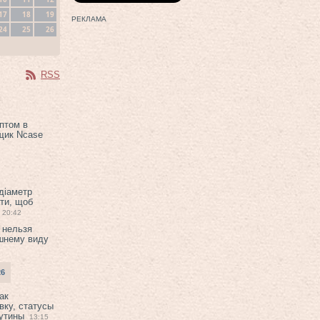
17
18
19
РЕКЛАМА
24
25
26
RSS
птом в
щик Ncase
 діаметр
ти, щоб
20:42
 нельзя
шнему виду
26
ак
вку, статусы
рутины
13:15