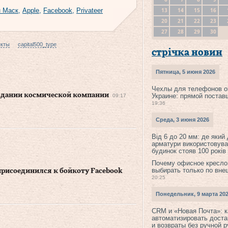
13
14
15
16
 Маск
,
Apple
,
Facebook
,
Privateer
20
21
22
23
27
28
29
30
екты
capital500_type
стрічка новин
Пятница, 5 июня 2026
Чехлы для телефонов о
оздании космической компании
Украине: прямой постав
09:17
19:36
Среда, 3 июня 2026
Від 6 до 20 мм: де який
арматури використовува
будинок стояв 100 років
Почему офисное кресло
выбирать только по вне
присоединился к бойкоту Facebook
20:25
Понедельник, 9 марта 20
CRM и «Новая Почта»: к
автоматизировать доста
и возвраты без ручной 