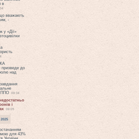
и в
:04
 що вважають
им, -
к у «Дії»
втоцивілки
ла
користь
4
ЕКА
е призведе до
ролю над
 завдання
еальне
в ППО
09:34
 недостатньо
онів і
ах
09:05
 2025
постачанням
емою для 43%
в України