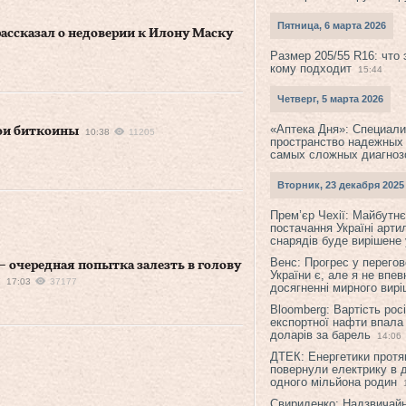
Пятница, 6 марта 2026
рассказал о недоверии к Илону Маску
Размер 205/55 R16: что 
кому подходит
15:44
Четверг, 5 марта 2026
«Аптека Дня»: Специал
вои биткоины
10:38
11205
пространство надежных
самых сложных диагноз
Вторник, 23 декабря 2025
Прем’єр Чехії: Майбутнє 
постачання Україні арти
снарядів буде вирішене у
Венс: Прогрес у перего
— очередная попытка залезть в голову
України є, але я не впев
17:03
37177
досягненні мирного вир
Bloomberg: Вартість рос
експортної нафти впала
доларів за барель
14:06
ДТЕК: Енергетики протя
повернули електрику в 
одного мільйона родин
Свириденко: Надзвичай