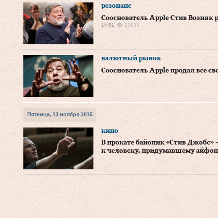
резонанс
Сооснователь Apple Стив Возняк 
14:51
23633
валютный рынок
Сооснователь Apple продал все с
Пятница, 13 ноября 2015
кино
В прокате байопик «Стив Джобс» 
к человеку, придумавшему айфон