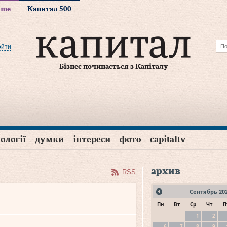
time
Капитал 500
ойти
Бізнес починається з Капіталу
ології
думки
інтереси
фото
capitaltv
архив
RSS
Сентябрь
20
Пн
Вт
Ср
Чт
П
1
2
6
7
8
9