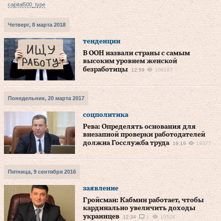
capital500_type
Четверг, 8 марта 2018
тенденции
В ООН назвали страны с самым
высоким уровнем женской
безработицы
12:59
106187
Понедельник, 20 марта 2017
соцполитика
Рева: Определять основания для
внезапной проверки работодателей
должна Госслужба труда
19:19
19377
Пятница, 9 сентября 2016
заявление
Гройсман: Кабмин работает, чтобы
кардинально увеличить доходы
украинцев
12:34
1
10528