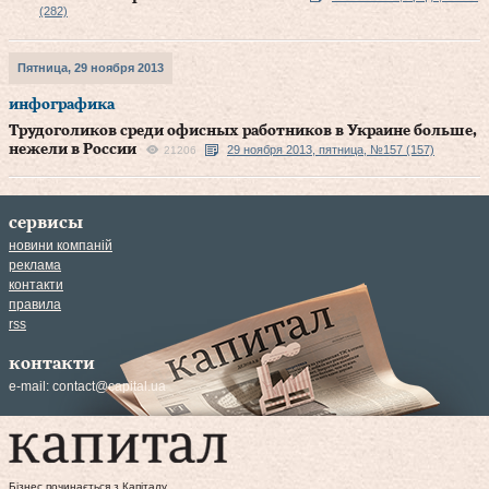
(282)
Пятница, 29 ноября 2013
инфографика
Трудоголиков среди офисных работников в Украине больше,
нежели в России
29 ноября 2013, пятница, №157 (157)
21206
сервисы
новини компаній
реклама
контакти
правила
rss
контакти
e-mail:
contact@capital.ua
Бізнес починається з Капіталу