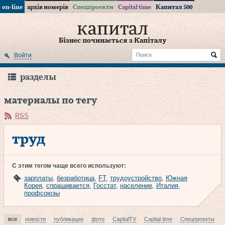
on-line
архів номерів
Спецпроекти
Capital time
Капитал 500
Бізнес починається з Капіталу
Войти
разделы
материалы по тегу
RSS
труд
С этим тегом чаще всего используют:
зарплаты
,
безработица
,
FT
,
трудоустройство
,
Южная
Корея
,
спрашивается
,
Госстат
,
население
,
Италия
,
профсоюзы
все
новости
публикации
фото
CapitalTV
Capital time
Спецпроекты