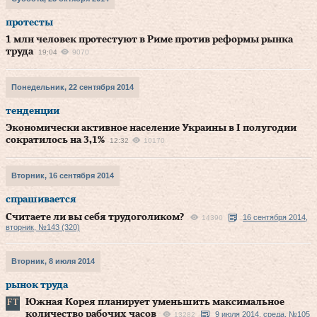
протесты
1 млн человек протестуют в Риме против реформы рынка
труда
19:04
9070
Понедельник, 22 сентября 2014
тенденции
Экономически активное население Украины в I полугодии
сократилось на 3,1%
12:32
10170
Вторник, 16 сентября 2014
спрашивается
Считаете ли вы себя трудоголиком?
16 сентября 2014,
14390
вторник, №143 (320)
Вторник, 8 июля 2014
рынок труда
Южная Корея планирует уменьшить максимальное
количество рабочих часов
9 июля 2014, среда, №105
13282