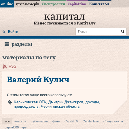
on-line
архів номерів
Спецпроекти
Capital time
Капитал 500
Бізнес починається з Капіталу
Войти
разделы
материалы по тегу
RSS
Валерий Кулич
С этим тегом чаще всего используют:
Черниговская ОГА
,
Дмитрий Джангиров
,
доходы
,
председатель
,
Черниговская область
все
новости
публикации
фото
CapitalTV
Capital time
Спецпроекты
capital500_type