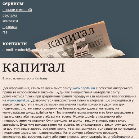
сервисы
новини компаній
реклама
контакти
правила
rss
контакти
e-mail:
contact@capital.ua
Бізнес починається з Капіталу
Ідеї оформлення, стиль та весь зміст сайту
www.capital.ua
є об'єктом авторського
права та охороняються законом. Будь-яке використання матеріалів сайту
допускається тільки при дотриманні правил передруку і за наявності гіперпосилання
на
www.capital.ua
. Дозволяється використання тільки матеріалів, що знаходяться у
відкритому доступі і лише за умови посилання та/або прямого відкритого для
пошукових систем гіперпосилання на безпосередню адресу матеріалу на
www.capital.ua www.capital.ua /a>. Посилання/гіперпосилання має бути розміщене в
підзаголовку або першому абзаці матеріалу. Розмір шрифту посилання або
гіперпосилання не повинен бути меншим за шрифт тексту використовуваного
матеріалу. Будь-яке використання матеріалів, які знаходяться у закритому доступі
та доступні лише зареєстрованим користувачам, допускається лише за попереднім
письмовим дозволом правовласника. Категорично заборонено передрук,
копіювання, відтворення, зміну або інше використання матеріалів, опублікованих з