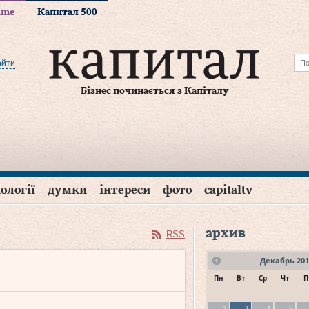
time
Капитал 500
ойти
Бізнес починається з Капіталу
ології
думки
інтереси
фото
capitaltv
архив
RSS
Декабрь
201
Пн
Вт
Ср
Чт
П
2
3
4
5