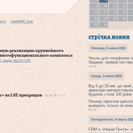
9
10
11
12
16
17
18
19
23
24
25
26
екты
capital500_type
30
31
стрічка новин
Пятница, 5 июня 2026
шную реализацию крупнейшего
— многофункционального комплекса
Чехлы для телефонов о
3, среда, №175 (175)
Украине: прямой постав
19:36
Среда, 3 июня 2026
Від 6 до 20 мм: де який
арматури використовува
будинок стояв 100 років
к» на LSE прекращен
13:18
9745
Почему офисное кресло
выбирать только по вне
20:25
Понедельник, 9 марта 20
CRM и «Новая Почта»: к