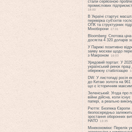
стали серйозною пробл
промислових підприємст
18:00
В Україні стартує масшт
перевірка суб’єктів гос
ОПК та структурних підр
Міноборони
17:31
Bloomberg: Спотова ціна
досягла 4 320 доларів з
У Парижі позитивно відр
заяву москви щодо перег
з Макроном
16:03
Урядовий портал: У 2025
український ринок праці
обережну стабілізацію
1
DW: У листопаді росія 
до Китаю золота на 961 
що є історичним макси
Зеленський: Угода про 
війни дійсна, коли існує
папері, а реально викон
Рютте: Безпека Європи
безпосередньо залежить
зростання оборонних вит
НАТО
13:35
Мінекономіки: Перелік у
агротехніки з компенсац