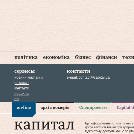
політика
економіка
бізнес
фінанси
техн
сервисы
контакти
новини компаній
e-mail:
contact@capital.ua
реклама
контакти
правила
rss
on-line
архів номерів
Спецпроекти
Capital 
Ідеї оформлення, стиль та весь
допускається тільки при дотрим
відкритому доступі і лише за у