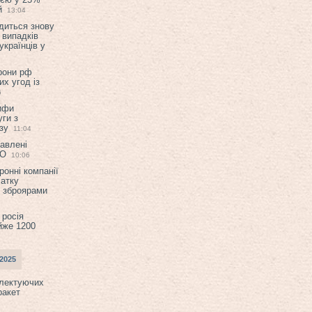
й
13:04
диться знову
 випадків
українців у
орони рф
их угод із
6
ифи
ги з
зу
11:04
авлені
ТО
10:06
ронні компанії
атку
и зброярами
 росія
йже 1200
2025
плектуючих
ракет