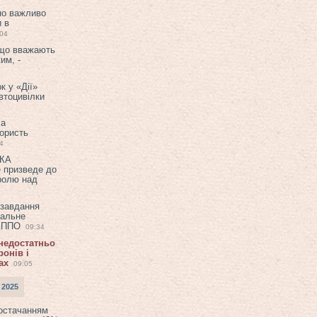
но важливо
и в
:04
 що вважають
им, -
к у «Дії»
втоцивілки
ла
користь
4
ЕКА
е призведе до
ролю над
 завдання
еальне
в ППО
09:34
 недостатньо
онів і
ах
09:05
 2025
постачанням