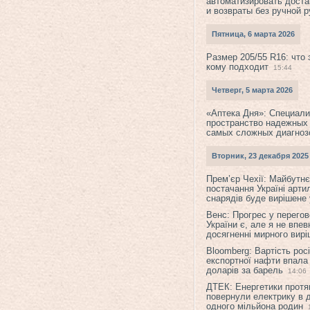
автоматизировать доста
и возвраты без ручной 
Пятница, 6 марта 2026
Размер 205/55 R16: что 
кому подходит
15:44
Четверг, 5 марта 2026
«Аптека Дня»: Специал
пространство надежных
самых сложных диагноз
Вторник, 23 декабря 2025
Прем’єр Чехії: Майбутнє 
постачання Україні арти
снарядів буде вирішене у
Венс: Прогрес у перего
України є, але я не впев
досягненні мирного вир
Bloomberg: Вартість рос
експортної нафти впала
доларів за барель
14:06
ДТЕК: Енергетики протя
повернули електрику в 
одного мільйона родин