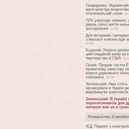
Свириденко: Надзвичай
мати міністра енергетик
опалювальний сезон
13
72% українців заявили,
рівень свого життя низьк
дослідження
12:05
Для ветеранів і ветерано
з’явилася компенсація а
11:36
Буданов: Україна зроби
цивілізаційний вибір на 
партнерства зі США
11:0
Гашев: Продаж частки 
приватному інвестору н
втрати державного конт
компанією
10:06
Зеленський: Нині стоїть
організувати в Україні р
виробництво комплексі
Зеленський: В Україні
перехоплювачів для др
питання вже не в грош
Понедельник, 22 декабря
ІЕД: Перебої з електро