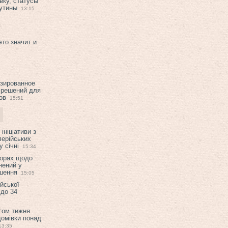
вку, статусы
рутины
13:15
это значит и
изированное
 решений для
ов
15:51
ініціативи з
лерійських
 січні
15:34
ворах щодо
нений у
ішення
15:05
ійської
 до 34
гом тижня
домівки понад
13:35