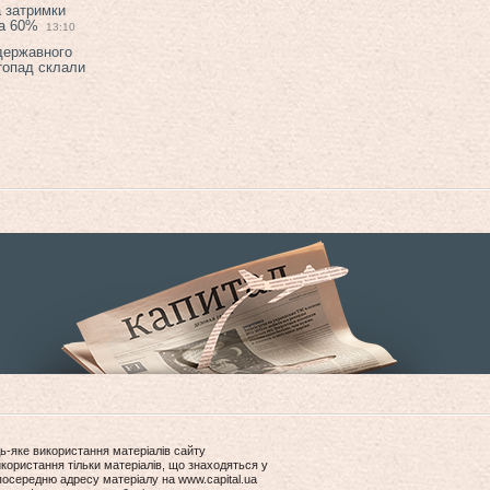
а затримки
на 60%
13:10
 державного
топад склали
ь-яке використання матеріалів сайту
користання тільки матеріалів, що знаходяться у
посередню адресу матеріалу на www.capital.ua