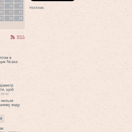
13
14
15
РЕКЛАМА
20
21
22
27
28
29
RSS
птом в
щик Ncase
 діаметр
ти, щоб
20:42
 нельзя
шнему виду
26
ак