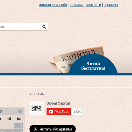
новини компаній
|
реклама
|
контакти
|
правила
Читай
бесплатно!
РЕКЛАМА
3
т
Сб
Вс
1
6
7
8