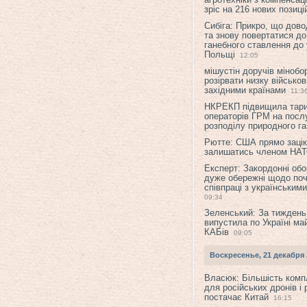
зріс на 216 нових позиці
Сибіга: Прикро, що дово
та знову повертатися до
ганебного ставлення до 
Польщі
12:05
мішустін доручів міноб
розірвати низку військов
західними країнами
11:3
НКРЕКП підвищила тар
операторів ГРМ на послу
розподілу природного га
Рютте: США прямо зацік
залишатись членом НА
Експерт: Закордонні обо
дуже обережні щодо поч
співпраці з українським
09:34
Зеленський: За тиждень
випустила по Україні ма
КАБів
09:05
Воскресенье, 21 декабря 
Власюк: Більшість ком
для російських дронів і 
постачає Китай
16:15