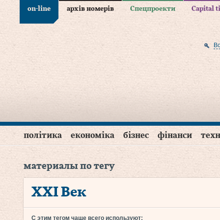
on-line
архів номерів
Спецпроекти
Capital 
В
політика
економіка
бізнес
фінанси
техн
материалы по тегу
XXI Век
С этим тегом чаще всего используют: