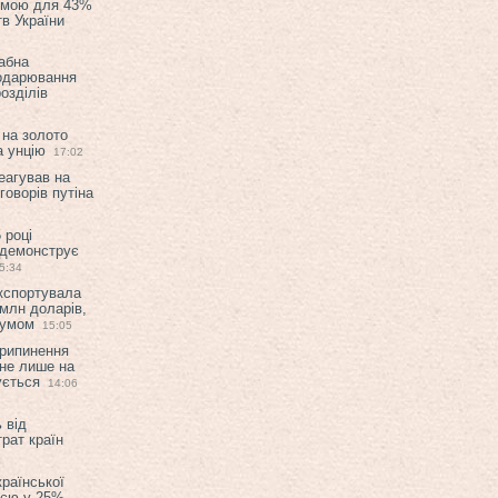
емою для 43%
в України
абна
подарювання
озділів
 на золото
а унцію
17:02
еагував на
оворів путіна
 році
 демонструє
5:34
експортувала
млн доларів,
мумом
15:05
припинення
 не лише на
ується
14:06
 від
рат країн
країнської
ією у 25%