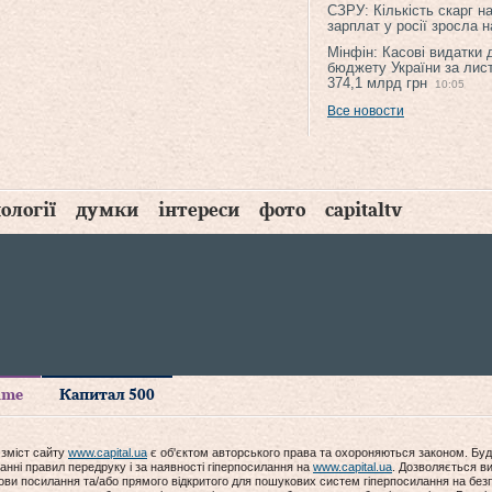
СЗРУ: Кількість скарг н
зарплат у росії зросла 
Мінфін: Касові видатки
бюджету України за лис
374,1 млрд грн
10:05
Все новости
ології
думки
інтереси
фото
capitaltv
time
Капитал 500
 зміст сайту
www.capital.ua
є об'єктом авторського права та охороняються законом. Буд
анні правил передруку і за наявності гіперпосилання на
www.capital.ua
. Дозволяється ви
мови посилання та/або прямого відкритого для пошукових систем гіперпосилання на без