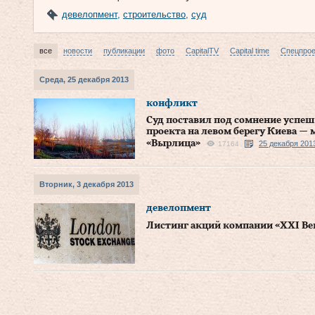
девелопмент
,
строительство
,
суд
все
новости
публикации
фото
CapitalTV
Capital time
Спецпро
Среда, 25 декабря 2013
конфликт
Суд поставил под сомнение успе
проекта на левом берегу Киева 
«Вырлица»
25 декабря 201
17164
Вторник, 3 декабря 2013
девелопмент
Листинг акций компании «XXI Ве