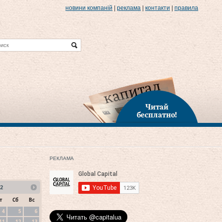
новини компаній
|
реклама
|
контакти
|
правила
Читай
бесплатно!
РЕКЛАМА
2
т
Сб
Вс
4
5
6
11
12
13