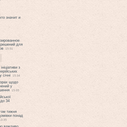
это значит и
изированное
 решений для
ов
15:51
ініціативи з
лерійських
 січні
15:34
ворах щодо
нений у
ішення
15:05
ійської
 до 34
гом тижня
домівки понад
13:35
но важливо