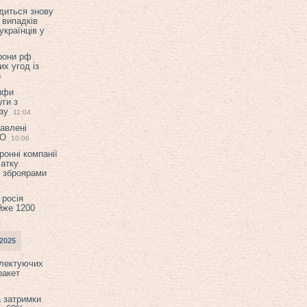
диться знову
 випадків
українців у
орони рф
их угод із
6
ифи
ги з
зу
11:04
авлені
ТО
10:06
ронні компанії
атку
и зброярами
 росія
йже 1200
2025
плектуючих
ракет
а затримки