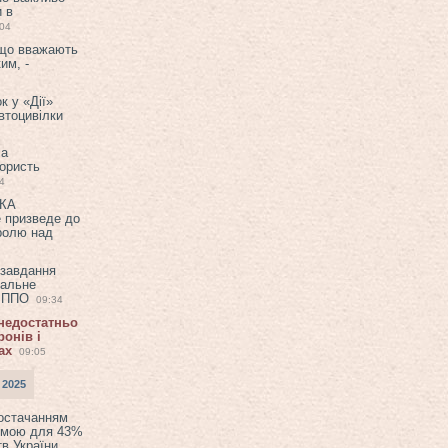
и в
:04
 що вважають
им, -
к у «Дії»
втоцивілки
ла
користь
4
ЕКА
е призведе до
ролю над
 завдання
еальне
в ППО
09:34
 недостатньо
онів і
ах
09:05
 2025
постачанням
емою для 43%
в України