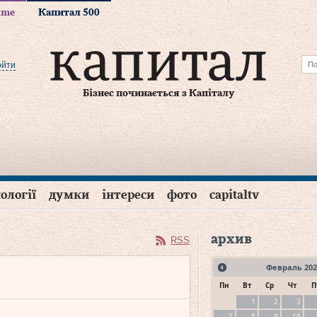
time
Капитал 500
ойти
Бізнес починається з Капіталу
ології
думки
інтереси
фото
capitaltv
архив
RSS
Февраль
202
Пн
Вт
Ср
Чт
П
1
2
3
7
8
9
10