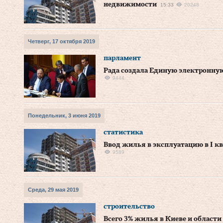
недвижимости
15:33
20248
Четверг, 17 октября 2019
парламент
Рада создала Единую электронную
9444
Понедельник, 3 июня 2019
статистика
Ввод жилья в эксплуатацию в I кв
9589
Среда, 29 мая 2019
строительство
Всего 3% жилья в Киеве и области