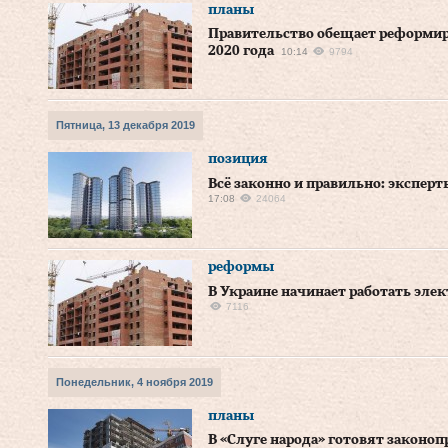
планы
Правительство обещает реформир
2020 года
10:14
9794
Пятница, 13 декабря 2019
позиция
Всё законно и правильно: эксперт
17:08
24064
реформы
В Украине начинает работать эл
7116
Понедельник, 4 ноября 2019
планы
В «Слуге народа» готовят законо