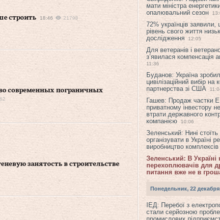
мати міністра енергетик
опалювальний сезон
13
ше строить
18:46
21798
72% українців заявили,
рівень свого життя низьк
дослідження
12:05
Для ветеранів і ветерано
з’явилася компенсація а
11:36
Буданов: Україна зроби
цивілізаційний вибір на 
партнерства зі США
11:0
тво современных пограничных
62
Гашев: Продаж частки 
приватному інвестору н
втрати державного конт
компанією
10:06
Зеленський: Нині стоїть
організувати в Україні р
виробництво комплексі
Зеленський: В Україні
еневую занятость в строительстве
перехоплювачів для др
питання вже не в грош
Понедельник, 22 декабря
ІЕД: Перебої з електро
стали серйозною пробл
промислових підприємст