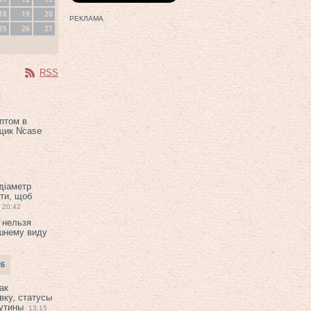
18
19
20
РЕКЛАМА
25
26
27
RSS
птом в
щик Ncase
 діаметр
ти, щоб
20:42
 нельзя
шнему виду
26
ак
вку, статусы
рутины
13:15