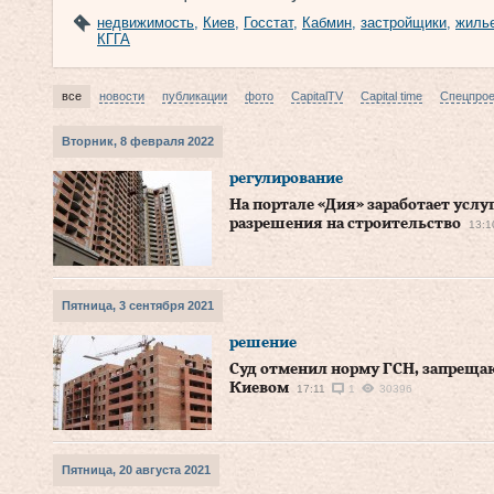
недвижимость
,
Киев
,
Госстат
,
Кабмин
,
застройщики
,
жиль
КГГА
все
новости
публикации
фото
CapitalTV
Capital time
Спецпро
Вторник, 8 февраля 2022
регулирование
На портале «Дия» заработает усл
разрешения на строительство
13:1
Пятница, 3 сентября 2021
решение
Суд отменил норму ГСН, запреща
Киевом
17:11
1
30396
Пятница, 20 августа 2021