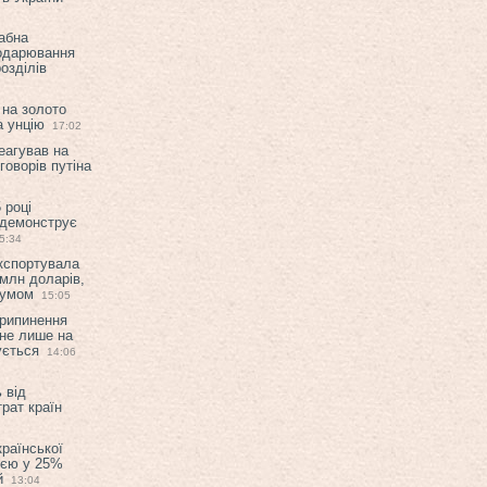
абна
подарювання
озділів
 на золото
а унцію
17:02
еагував на
оворів путіна
 році
 демонструє
5:34
експортувала
млн доларів,
мумом
15:05
припинення
 не лише на
ується
14:06
 від
рат країн
країнської
ією у 25%
й
13:04