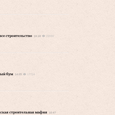
все строительство
16:18
23550
ный бум
14:05
17724
инская строительная мафия
10:47