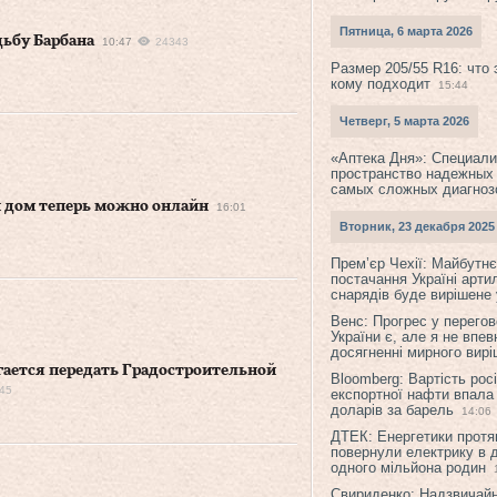
Пятница, 6 марта 2026
дьбу Барбана
10:47
24343
Размер 205/55 R16: что 
кому подходит
15:44
Четверг, 5 марта 2026
«Аптека Дня»: Специал
пространство надежных
самых сложных диагноз
й дом теперь можно онлайн
16:01
Вторник, 23 декабря 2025
Прем’єр Чехії: Майбутнє 
постачання Україні арти
снарядів буде вирішене у
Венс: Прогрес у перего
України є, але я не впев
досягненні мирного вир
гается передать Градостроительной
Bloomberg: Вартість рос
45
експортної нафти впала
доларів за барель
14:06
ДТЕК: Енергетики протя
повернули електрику в 
одного мільйона родин
Свириденко: Надзвичай