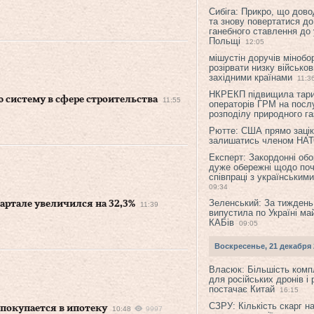
Сибіга: Прикро, що дово
та знову повертатися до
ганебного ставлення до 
Польщі
12:05
мішустін доручів міноб
розірвати низку військов
західними країнами
11:3
НКРЕКП підвищила тар
 систему в сфере строительства
11:55
операторів ГРМ на послу
розподілу природного га
Рютте: США прямо зацік
залишатись членом НА
Експерт: Закордонні обо
дуже обережні щодо поч
співпраці з українським
09:34
Зеленський: За тиждень
артале увеличился на 32,3%
11:39
випустила по Україні ма
КАБів
09:05
Воскресенье, 21 декабря 
Власюк: Більшість ком
для російських дронів і 
постачає Китай
16:15
СЗРУ: Кількість скарг н
 покупается в ипотеку
10:48
9997