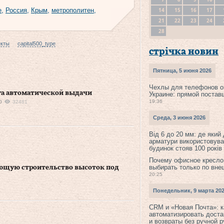
14
15
16
17
е
,
Россия
,
Крым
,
метрополитен
,
21
22
23
24
28
екты
capital500_type
стрічка новин
Пятница, 5 июня 2026
Чехлы для телефонов о
уга автоматической выдачи
Украине: прямой постав
19:36
0
32481
Среда, 3 июня 2026
Від 6 до 20 мм: де який
арматури використовува
будинок стояв 100 років
Почему офисное кресло
выбирать только по вне
ющую строительство высоток под
20:25
Понедельник, 9 марта 20
CRM и «Новая Почта»: к
автоматизировать доста
и возвраты без ручной 