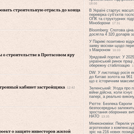
18:00
овать строительную отрасль до конца
В Україні стартує масшт
перевірка суб’єктів гос
ОПК та структурних підр
Міноборони
17:31
Bloomberg: Спотова ціна
досягла 4 320 доларів з
У Парижі позитивно відр
заяву москви щодо перег
з Макроном
16:03
ы о строительстве в Протасовом яру
Урядовий портал: У 2025
український ринок праці
обережну стабілізацію
1
DW: У листопаді росія 
до Китаю золота на 961 
що є історичним макси
ектронный кабинет застройщика
12:42
Зеленський: Угода про 
війни дійсна, коли існує
папері, а реально викон
Рютте: Безпека Європи
безпосередньо залежить
зростання оборонних вит
НАТО
13:35
Мінекономіки: Перелік у
агротехніки з компенсац
проект о защите инвесторов жилой
зріс на 216 нових позиці