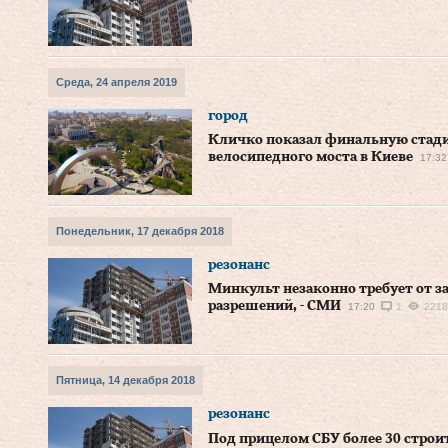
Среда, 24 апреля 2019
город
Кличко показал финальную стади
велосипедного моста в Киеве
17:32
Понедельник, 17 декабря 2018
резонанс
Минкульт незаконно требует от 
разрешений, - СМИ
17:20
1
2218
Пятница, 14 декабря 2018
резонанс
Под прицелом СБУ более 30 стро