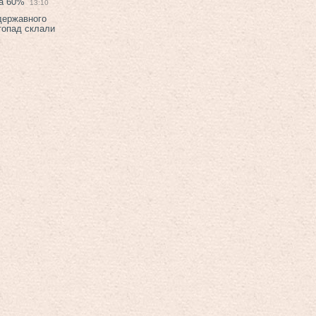
на 60%
13:10
 державного
топад склали