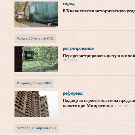
город
В Киеве снесли историческую уса
Среда, 18 августа 2021
регулирование
Перерегистрировать дачу в жило
26806
Вторник, 18 мая 2021
реформы
Надзор за строительством предла
палате при Минрегионе
13:57
210
Четверг, 29 апреля 2021