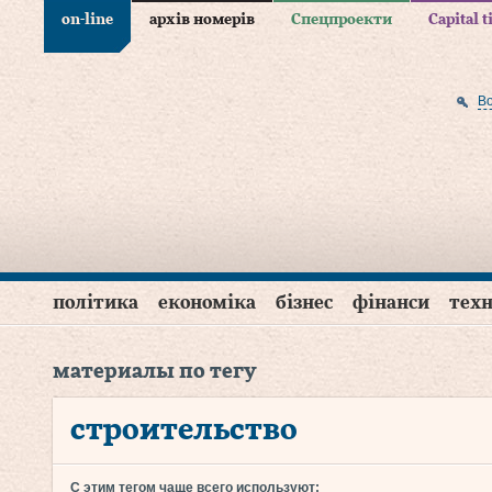
on-line
архів номерів
Спецпроекти
Capital 
В
політика
економіка
бізнес
фінанси
техн
материалы по тегу
строительство
С этим тегом чаще всего используют: