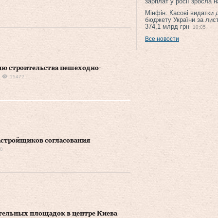
зарплат у росії зросла 
Мінфін: Касові видатки
бюджету України за лис
374,1 млрд грн
10:05
Все новости
ю строительства пешеходно-
15472
застройщиков согласования
0
ительных площадок в центре Киева