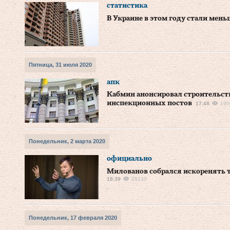
статистика
В Украине в этом году стали мень
Пятница, 31 июля 2020
апк
Кабмин анонсировал строительс
инспекционных постов
17:48
195
Понедельник, 2 марта 2020
официально
Милованов собрался искоренять т
18:39
26130
Понедельник, 17 февраля 2020