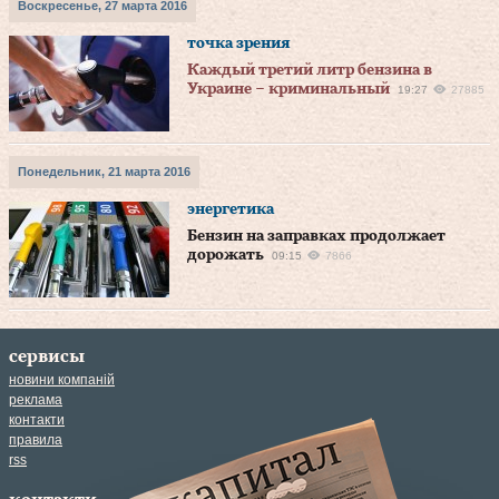
Воскресенье, 27 марта 2016
точка зрения
Каждый третий литр бензина в
Украине – криминальный
19:27
27885
Понедельник, 21 марта 2016
энергетика
Бензин на заправках продолжает
дорожать
09:15
7866
сервисы
новини компаній
реклама
контакти
правила
rss