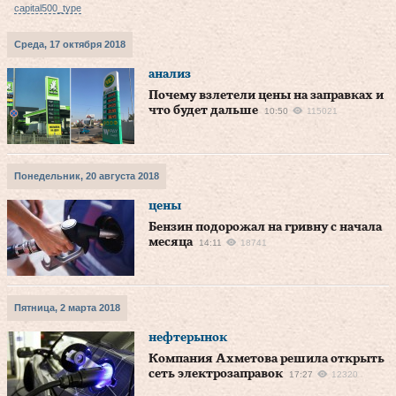
capital500_type
Среда, 17 октября 2018
анализ
Почему взлетели цены на заправках и
что будет дальше
10:50
115021
Понедельник, 20 августа 2018
цены
Бензин подорожал на гривну с начала
месяца
14:11
18741
Пятница, 2 марта 2018
нефтерынок
Компания Ахметова решила открыть
сеть электрозаправок
17:27
12320