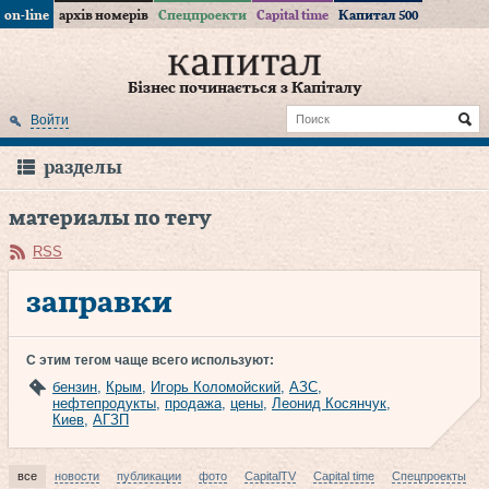
on-line
архів номерів
Спецпроекти
Capital time
Капитал 500
Бізнес починається з Капіталу
Войти
разделы
материалы по тегу
RSS
заправки
С этим тегом чаще всего используют:
бензин
,
Крым
,
Игорь Коломойский
,
АЗС
,
нефтепродукты
,
продажа
,
цены
,
Леонид Косянчук
,
Киев
,
АГЗП
все
новости
публикации
фото
CapitalTV
Capital time
Спецпроекты