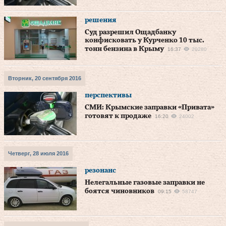
решения
Суд разрешил Ощадбанку
конфисковать у Курченко 10 тыс.
тонн бензина в Крыму
16:37
20280
Вторник, 20 сентября 2016
перспективы
СМИ: Крымские заправки «Привата»
готовят к продаже
16:20
24002
Четверг, 28 июля 2016
резонанс
Нелегальные газовые заправки не
боятся чиновников
09:15
58747