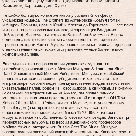
уже выходил на сцену вместе с Джуниором Уотсоном, Марком
Хаммелом, Карлосом Дель Хунко.
Не шибко большую, но все же интригу создает блюз-фесту
украинская команда The Brothers из Артемовска (братья Роман
и Андрей Пронины, братья Юрий и Александр Горяистовы — все поют
и играют на разнообразных гитарах, и барабанщик Владимир
Чеботарев). В апреле вышел их дебютный альбом «Ново_Blues»
с двенадцатью треками кантри на оригинальные мелодии того
Пронина, который Роман. Музыка очень спокойная, ровная, здоровая,
с единственным лирическим отступлением — еще более теплой
композицией Sheila.
Еще один гость в сопровождении украинских музыкантов —
российско-украинский проект Михаил Мишурис & Train Four Blues
Band. Харизматичный Михаил Робертович Мишурис в ковбойской
шляпе и с гитарой наперевес, убедительный как в музыке, так
и в разговоре, который ведет преимущественно воздев вверх левый
указательный палец, родом из Новосибирска, а свинговыми и ритм-н-
блюзовыми пристрастиями — из Чикаго, где провел раннюю
молодость за занятиями вокалом, гармошкой и гитарой в Old Town
School Of Folk Music. Сейчас живет в Москве, выступая со своим
блюз-бэндом (в котором шестеро отличных музыкантов)
с программами из классического блюза 1940‑1950‑х, из госпел
и соула, а также из собственных блюзовых композиций. Записал три
первоклассных альбома. По версии американского профессора
Майкла Урбана, автора книги Russia Gets The Blues, Мишурис —
вообще лучший российский блюзовый исполнитель. Киевские ребята