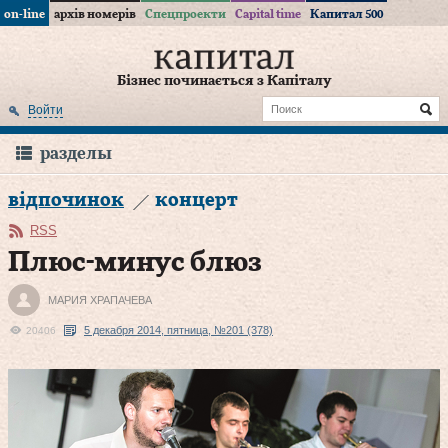
on-line
архів номерів
Спецпроекти
Capital time
Капитал 500
Бізнес починається з Капіталу
Войти
разделы
відпочинок
концерт
RSS
Плюс-минус блюз
МАРИЯ ХРАПАЧЕВА
5 декабря 2014, пятница, №201 (378)
20406