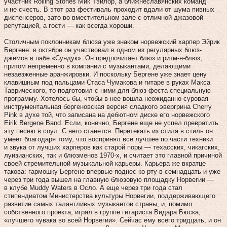
участник Rolling Stones Мик Тэйлор, а ближнеславянских команд
и не счесть. В этот раз фестиваль проходит вдали от шума пивных
диспенсеров, зато во вместительном зале с отличной джазовой
репутацией, а гости — как всегда хороши.
Столичным поклонникам блюза уже знаком норвежский харпер Эйрик
Бергене: в октябре он участвовал в одном из регулярных блюз-
джемов в пабе «Сундук». Он предпочитает блюз и ритм-н-блюз,
притом непременно в компании с музыкантами, делающими
незаезженные аранжировки. И поскольку Бергене уже знает цену
клавишным под пальцами Стаса Чумакова и гитаре в руках Макса
Таврического, то подготовил с ними для блюз-феста специальную
программу. Хотелось бы, чтобы в нее вошла неожиданно суровая
инструментальная бергеновская версия сладкого эвергрина Cherry
Pink в духе той, что записана на дебютном диске его норвежского
Eirik Bergene Band. Если, конечно, Бергене еще не успел превратить
эту песню в соул. С него станется. Перетекать из стиля в стиль он
умеет благодаря тому, что воспринял все лучшее по части техники
и звука от лучших харперов как старой поры — техасских, чикагских,
луизианских, так и блюзменов 1970‑х, и считает это главной причиной
своей стремительной музыкальной карьеры. Карьера же вкратце
такова: гармошку Бергене впервые поднес ко рту в семнадцать и уже
через три года вышел на главную блюзовую площадку Норвегии —
в клубе Muddy Waters в Осло. А еще через три года стал
стипендиатом Министерства культуры Норвегии, поддерживающего
развитие самых талантливых музыкантов страны, и, помимо
собственного проекта, играл в группе гитариста Видара Бюска,
«лучшего чувака во всей Норвегии». Сейчас ему всего тридцать, и он