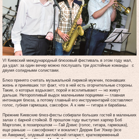
VI Киевский международный блюзовый фестиваль в этом году мал,
да удал: за один вечер можно послушать три достойные команды с
двумя солидными солистами.
Блюз принято считать музыкальной лирикой мужчин, познавших
жизнь и принявших тот факт, что в ней есть огорчительные стороны.
Такие, о которых вздыхают, порой и всхлипывают — но живут
дальше. Неторопливый выдох маленькими порциями — главная
интонация блюза, а потому главный его инструментарий составляют
голос, губная гармошка, саксофон. А к ним — гитара и барабаны.
Прежние Киевские блюз-фесты собирали больших гостей в маленьких
залах с барной стойкой. В прошлом году выступил харпер Боб
Марголин, в позапрошлом — Гай Дэвис (голос, гитара, гармошка),
еще раньше — саксофонист и вокалист Деррик Биг Уокер (все
из Америки), олдовый английский гитарист, кратковременный