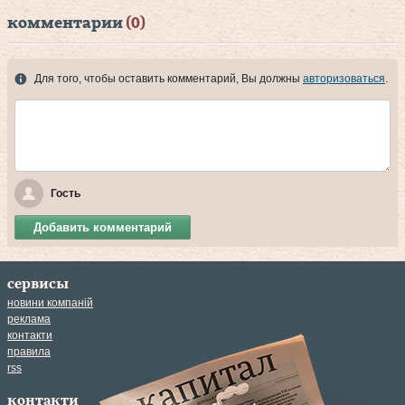
комментарии
(0)
Для того, чтобы оставить комментарий, Вы должны
авторизоваться
.
Гость
Добавить комментарий
сервисы
новини компаній
реклама
контакти
правила
rss
контакти