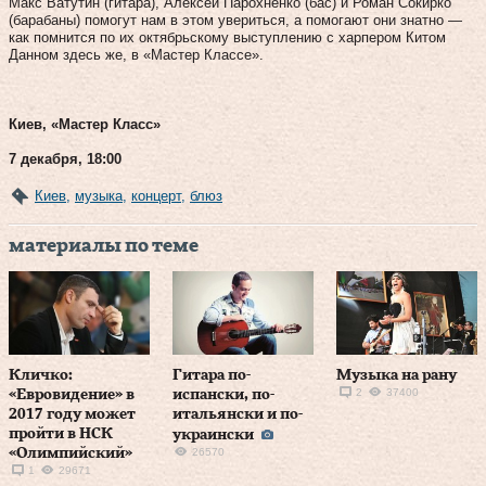
Макс Ватутин (гитара), Алексей Парохненко (бас) и Роман Сокирко
(барабаны) помогут нам в этом увериться, а помогают они знатно —
как помнится по их октябрьскому выступлению с харпером Китом
Данном здесь же, в «Мастер Классе».
Киев, «Мастер Класс»
7 декабря, 18:00
Киев
,
музыка
,
концерт
,
блюз
материалы по теме
Кличко:
Гитара по-
Музыка на рану
2
37400
«Евровидение» в
испански, по-
2017 году может
итальянски и по-
пройти в НСК
украински
«Олимпийский»
26570
1
29671