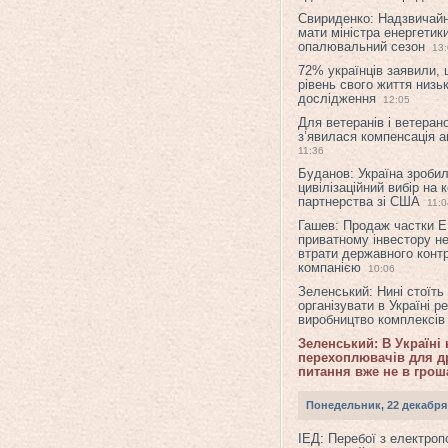
Свириденко: Надзвичай
мати міністра енергетик
опалювальний сезон
13
72% українців заявили,
рівень свого життя низьк
дослідження
12:05
Для ветеранів і ветерано
з’явилася компенсація а
11:36
Буданов: Україна зроби
цивілізаційний вибір на 
партнерства зі США
11:0
Гашев: Продаж частки 
приватному інвестору н
втрати державного конт
компанією
10:06
Зеленський: Нині стоїть
організувати в Україні р
виробництво комплексі
Зеленський: В Україні
перехоплювачів для др
питання вже не в грош
Понедельник, 22 декабря
ІЕД: Перебої з електро