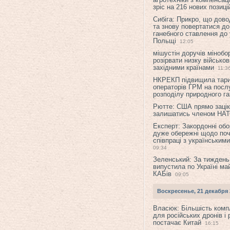
зріс на 216 нових позиці
Сибіга: Прикро, що дово
та знову повертатися до
ганебного ставлення до 
Польщі
12:05
мішустін доручів міноб
розірвати низку військов
західними країнами
11:3
НКРЕКП підвищила тар
операторів ГРМ на послу
розподілу природного га
Рютте: США прямо зацік
залишатись членом НА
Експерт: Закордонні обо
дуже обережні щодо поч
співпраці з українським
09:34
Зеленський: За тиждень
випустила по Україні ма
КАБів
09:05
Воскресенье, 21 декабря 
Власюк: Більшість ком
для російських дронів і 
постачає Китай
16:15