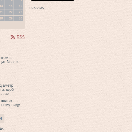
14
15
16
РЕКЛАМА
21
22
23
28
29
30
RSS
птом в
щик Ncase
 діаметр
ти, щоб
20:42
 нельзя
шнему виду
26
ак