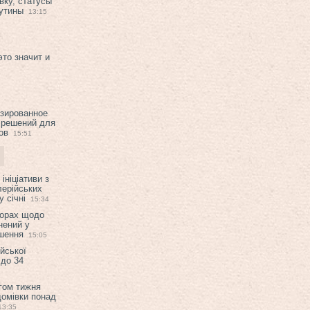
вку, статусы
рутины
13:15
это значит и
изированное
 решений для
ов
15:51
ініціативи з
лерійських
 січні
15:34
ворах щодо
нений у
ішення
15:05
ійської
 до 34
гом тижня
домівки понад
13:35