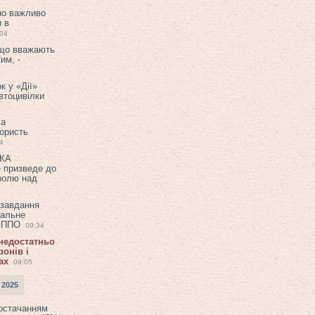
но важливо
и в
:04
 що вважають
им, -
к у «Дії»
втоцивілки
ла
користь
4
ЕКА
е призведе до
ролю над
 завдання
еальне
в ППО
09:34
 недостатньо
онів і
ах
09:05
 2025
постачанням