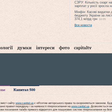
СЗРУ: Кількість скарг н
зарплат у росії зросла 
Мінфін: Касові видатки
бюджету України за лис
374,1 млрд грн
10:05
Все новости
ології
думки
інтереси
фото
capitaltv
time
Капитал 500
 зміст сайту
www.capital.ua
є об'єктом авторського права та охороняються законом. Буд
анні правил передруку і за наявності гіперпосилання на
www.capital.ua
. Дозволяється ви
мови посилання та/або прямого відкритого для пошукових систем гіперпосилання на без