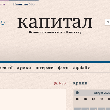
time
Капитал 500
ойти
Бізнес починається з Капіталу
ології
думки
інтереси
фото
capitaltv
архив
RSS
Август
2026
Пн
Вт
Ср
Чт
П
3
4
5
6