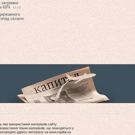
а затримки
на 60%
13:10
 державного
топад склали
ь-яке використання матеріалів сайту
користання тільки матеріалів, що знаходяться у
посередню адресу матеріалу на www.capital.ua