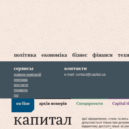
політика
економіка
бізнес
фінанси
техн
сервисы
контакти
новини компаній
e-mail:
contact@capital.ua
реклама
контакти
правила
rss
on-line
архів номерів
Спецпроекти
Capital 
Ідеї оформлення, стиль та весь
допускається тільки при дотрим
відкритому доступі і лише за у