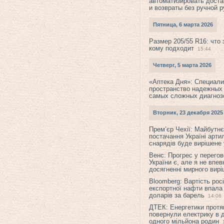
автоматизировать доста
и возвраты без ручной 
Пятница, 6 марта 2026
Размер 205/55 R16: что 
кому подходит
15:44
Четверг, 5 марта 2026
«Аптека Дня»: Специал
пространство надежных
самых сложных диагноз
Вторник, 23 декабря 2025
Прем’єр Чехії: Майбутнє 
постачання Україні арти
снарядів буде вирішене у
Венс: Прогрес у перего
України є, але я не впев
досягненні мирного вир
Bloomberg: Вартість рос
експортної нафти впала
доларів за барель
14:06
ДТЕК: Енергетики протя
повернули електрику в 
одного мільйона родин