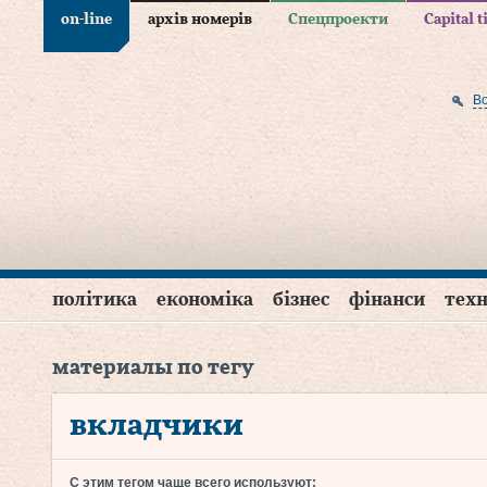
on-line
архів номерів
Спецпроекти
Capital 
В
політика
економіка
бізнес
фінанси
техн
материалы по тегу
вкладчики
С этим тегом чаще всего используют: