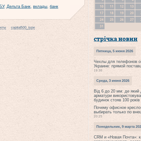
10
11
12
13
БУ
,
Дельта Банк
,
вклады
,
банк
17
18
19
20
24
25
26
27
31
екты
capital500_type
стрічка новин
Пятница, 5 июня 2026
Чехлы для телефонов о
Украине: прямой постав
19:36
Среда, 3 июня 2026
Від 6 до 20 мм: де який
арматури використовува
будинок стояв 100 років
Почему офисное кресло
выбирать только по вне
20:25
Понедельник, 9 марта 20
CRM и «Новая Почта»: к