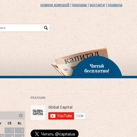
новини компаній
|
реклама
|
контакти
|
правила
Читай
бесплатно!
РЕКЛАМА
т
Сб
Вс
1
2
7
8
9