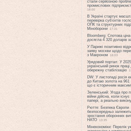
стали серйозною пробл
промислових підприємст
18:00
В Україні стартує масшт
перевірка суб’єктів гос
ОПК та структурних підр
Міноборони
17:31
Bloomberg: Спотова ціна
досягла 4 320 доларів з
У Парижі позитивно відр
заяву москви щодо перег
з Макроном
16:03
Урядовий портал: У 2025
український ринок праці
обережну стабілізацію
1
DW: У листопаді росія 
до Китаю золота на 961 
що є історичним макси
Зеленський: Угода про 
війни дійсна, коли існує
папері, а реально викон
Рютте: Безпека Європи
безпосередньо залежить
зростання оборонних вит
НАТО
13:35
Мінекономіки: Перелік у
агротехніки з компенсац