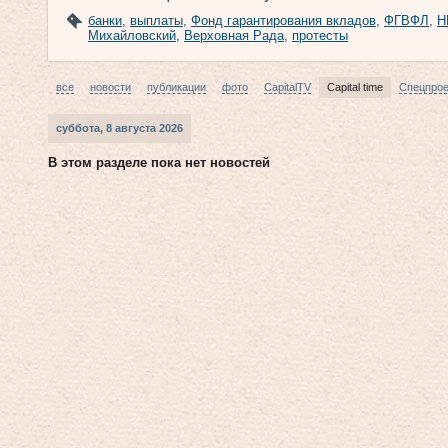
банки
,
выплаты
,
Фонд гарантирования вкладов
,
ФГВФЛ
,
Н
Михайловский
,
Верховная Рада
,
протесты
все
новости
публикации
фото
CapitalTV
Capital time
Спецпро
суббота, 8 августа 2026
В этом разделе пока нет новостей