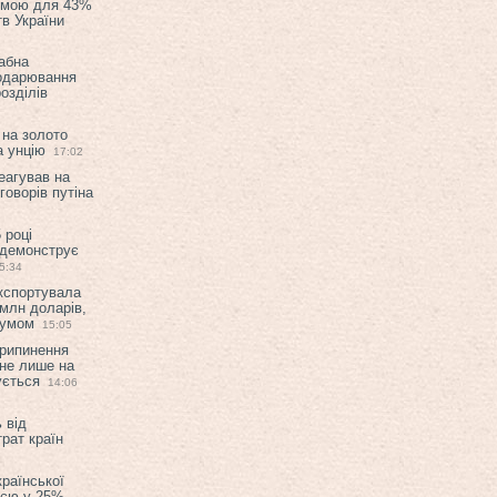
емою для 43%
в України
абна
подарювання
озділів
 на золото
а унцію
17:02
еагував на
оворів путіна
 році
 демонструє
5:34
експортувала
млн доларів,
мумом
15:05
припинення
 не лише на
ується
14:06
 від
рат країн
країнської
ією у 25%