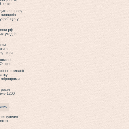
й
13:04
диться знову
 випадків
українців у
орони рф
их угод із
6
ифи
ги з
зу
11:04
авлені
ТО
10:06
ронні компанії
атку
и зброярами
 росія
йже 1200
2025
плектуючих
ракет