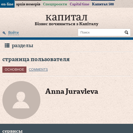
on-line
архів номерів
Спецпроекти
Capital time
Капитал 500
Бізнес починається з Капіталу
Войти
разделы
страница пользователя
ОСНОВНОЕ
COMMENTS
Anna Juravleva
сервисы