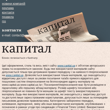
новини компаній
реклама
контакти
правила
rss
контакти
e-mail:
contact@capital.ua
Бізнес починається з Капіталу
Ідеї оформлення, стиль та весь зміст сайту
www.capital.ua
є об'єктом авторського
права та охороняються законом. Будь-яке використання матеріалів сайту
допускається тільки при дотриманні правил передруку і за наявності гіперпосилання
на
www.capital.ua
. Дозволяється використання тільки матеріалів, що знаходяться у
відкритому доступі і лише за умови посилання та/або прямого відкритого для
пошукових систем гіперпосилання на безпосередню адресу матеріалу на
www.capital.ua www.capital.ua /a>. Посилання/гіперпосилання має бути розміщене в
підзаголовку або першому абзаці матеріалу. Розмір шрифту посилання або
гіперпосилання не повинен бути меншим за шрифт тексту використовуваного
матеріалу. Будь-яке використання матеріалів, які знаходяться у закритому доступі
та доступні лише зареєстрованим користувачам, допускається лише за попереднім
письмовим дозволом правовласника. Категорично заборонено передрук,
копіювання, відтворення, зміну або інше використання матеріалів, опублікованих з
позначкою в рамках угоди про синдикацію з Financial Times Limited. Використання