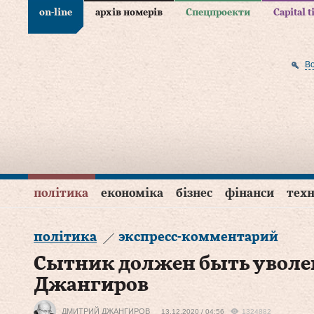
on-line
архів номерів
Спецпроекти
Capital 
В
політика
економіка
бізнес
фінанси
техн
політика
экспресс-комментарий
Сытник должен быть уволе
Джангиров
ДМИТРИЙ ДЖАНГИРОВ
13.12.2020 / 04:56
1324882