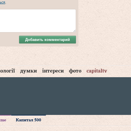
ься
.
Добавить комментарий
ології
думки
інтереси
фото
capitaltv
time
Капитал 500