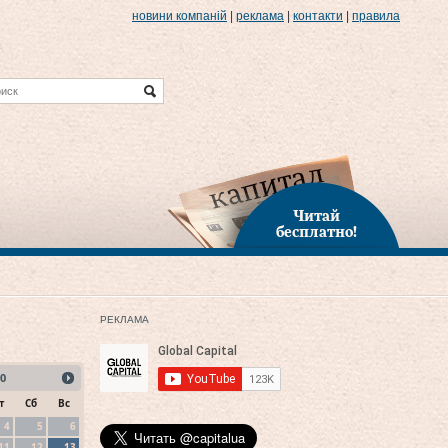
новини компаній
|
реклама
|
контакти
|
правила
Читай
бесплатно!
РЕКЛАМА
0
т
Сб
Вс
4
5
6
11
12
13