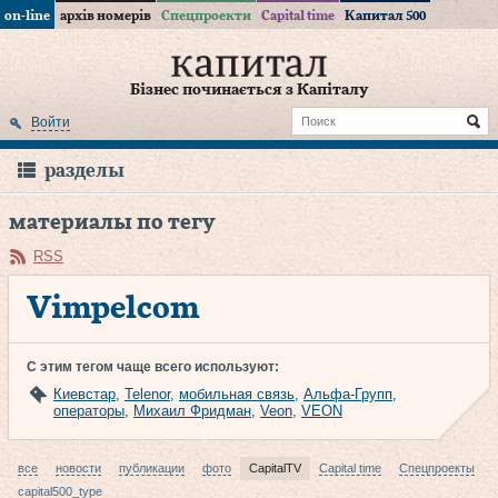
on-line
архів номерів
Спецпроекти
Capital time
Капитал 500
Бізнес починається з Капіталу
Войти
разделы
материалы по тегу
RSS
Vimpelcom
С этим тегом чаще всего используют:
Киевстар
,
Telenor
,
мобильная связь
,
Альфа-Групп
,
операторы
,
Михаил Фридман
,
Veon
,
VEON
все
новости
публикации
фото
CapitalTV
Capital time
Спецпроекты
capital500_type