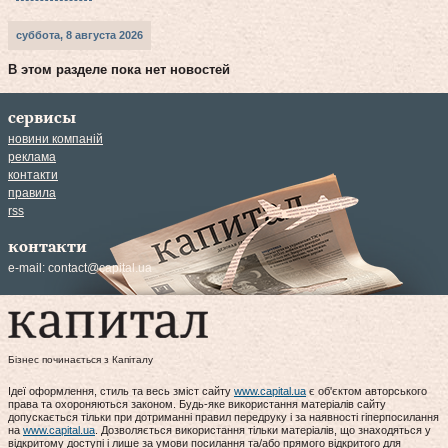
суббота, 8 августа 2026
В этом разделе пока нет новостей
сервисы
новини компаній
реклама
контакти
правила
rss
контакти
e-mail:
contact@capital.ua
Бізнес починається з Капіталу
Ідеї оформлення, стиль та весь зміст сайту
www.capital.ua
є об'єктом авторського
права та охороняються законом. Будь-яке використання матеріалів сайту
допускається тільки при дотриманні правил передруку і за наявності гіперпосилання
на
www.capital.ua
. Дозволяється використання тільки матеріалів, що знаходяться у
відкритому доступі і лише за умови посилання та/або прямого відкритого для