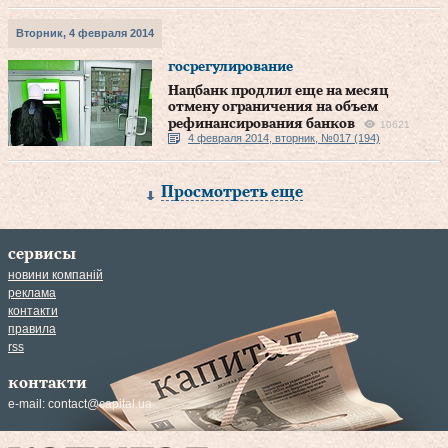
Вторник, 4 февраля 2014
госрегулирование
Нацбанк продлил еще на месяц
отмену ограничения на объем
рефинансирования банков
10621
4 февраля 2014, вторник, №017 (194)
Просмотреть еще
сервисы
новини компаній
реклама
контакти
правила
rss
контакти
e-mail:
contact@capital.ua