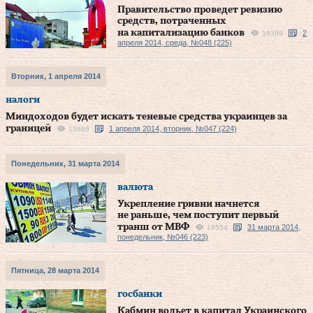
Правительство проведет ревизию
средств, потраченных
на капитализацию банков
2
19399
апреля 2014, среда, №048 (225)
Вторник, 1 апреля 2014
налоги
Миндоходов будет искать теневые средства украинцев за
границей
1 апреля 2014, вторник, №047 (224)
15886
Понедельник, 31 марта 2014
валюта
Укрепление гривни начнется
не раньше, чем поступит первый
транш от МВФ
31 марта 2014,
18554
понедельник, №046 (223)
Пятница, 28 марта 2014
госбанки
Кабмин вольет в капитал Украинского