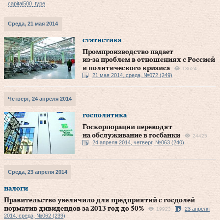
capital500_type
Среда, 21 мая 2014
статистика
Промпроизводство падает
из‑за проблем в отношениях с Россией
и политического кризиса
13624
21 мая 2014, среда, №072 (249)
Четверг, 24 апреля 2014
госполитика
Госкорпорации переводят
на обслуживание в госбанки
24425
24 апреля 2014, четверг, №063 (240)
Среда, 23 апреля 2014
налоги
Правительство увеличило для предприятий с госдолей
норматив дивидендов за 2013 год до 50 %
23 апреля
19923
2014, среда, №062 (239)