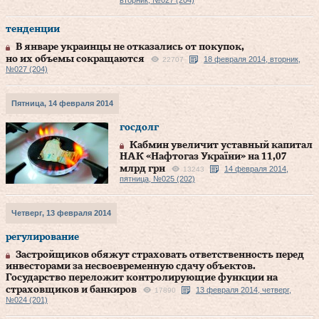
вторник, №027 (204)
тенденции
В январе украинцы не отказались от покупок,
но их объемы сокращаются
18 февраля 2014, вторник,
22707
№027 (204)
Пятница, 14 февраля 2014
госдолг
Кабмин увеличит уставный капитал
НАК «Нафтогаз України» на 11,07
млрд грн
14 февраля 2014,
13243
пятница, №025 (202)
Четверг, 13 февраля 2014
регулирование
Застройщиков обяжут страховать ответственность перед
инвесторами за несвоевременную сдачу объектов.
Государство переложит контролирующие функции на
страховщиков и банкиров
13 февраля 2014, четверг,
17890
№024 (201)