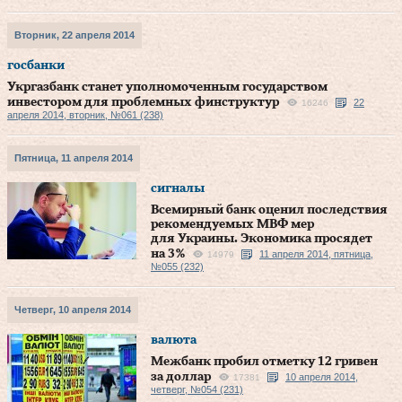
Вторник, 22 апреля 2014
госбанки
Укргазбанк станет уполномоченным государством
инвестором для проблемных финструктур
22
16246
апреля 2014, вторник, №061 (238)
Пятница, 11 апреля 2014
сигналы
Всемирный банк оценил последствия
рекомендуемых МВФ мер
для Украины. Экономика просядет
на 3 %
11 апреля 2014, пятница,
14979
№055 (232)
Четверг, 10 апреля 2014
валюта
Межбанк пробил отметку 12 гривен
за доллар
10 апреля 2014,
17381
четверг, №054 (231)