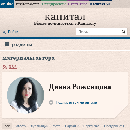
on-line
архів номерів
Спецпроекти
Capital time
Капитал 500
Бізнес починається з Капіталу
Войти
разделы
материалы автора
RSS
Диана Роженцова
Подписаться на автора
все
новости
публикации
фото
CapitalTV
Capital time
Спецпроекты