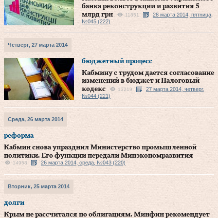
банка реконструкции и развития 5
млрд грн
28 марта 2014, пятница,
11851
№045 (222)
Четверг, 27 марта 2014
бюджетный процесс
Кабмину с трудом дается согласование
изменений в бюджет и Налоговый
кодекс
27 марта 2014, четверг,
13219
№044 (221)
Среда, 26 марта 2014
реформа
Кабмин снова упразднил Министерство промышленной
политики. Его функции передали Минэкономразвития
26 марта 2014, среда, №043 (220)
14958
Вторник, 25 марта 2014
долги
Крым не рассчитался по облигациям. Минфин рекомендует