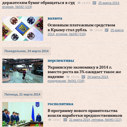
держателям бумаг обращаться в суд
25 марта 2014,
18453
вторник, №042 (219)
валюта
Основным платежным средством
в Крыму стал рубль
25 марта
19238
2014, вторник, №042 (219)
Понедельник, 24 марта 2014
перспективы
Украинскую экономику в 2014 г.
вместо роста на 3% ожидает такое же
падение
24 марта 2014,
20228
понедельник, №041 (218)
Пятница, 21 марта 2014
госполитика
В программу нового правительства
вошли наработки предшественников
21 марта 2014, пятница, №040 (217)
19047