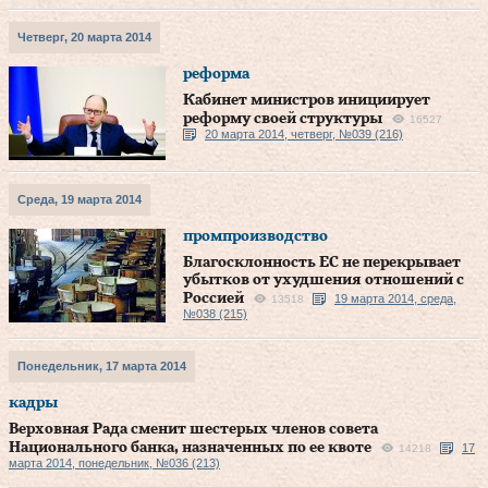
Четверг, 20 марта 2014
реформа
Кабинет министров инициирует
реформу своей структуры
16527
20 марта 2014, четверг, №039 (216)
Среда, 19 марта 2014
промпроизводство
Благосклонность ЕС не перекрывает
убытков от ухудшения отношений с
Россией
19 марта 2014, среда,
13518
№038 (215)
Понедельник, 17 марта 2014
кадры
Верховная Рада сменит шестерых членов совета
Национального банка, назначенных по ее квоте
17
14218
марта 2014, понедельник, №036 (213)