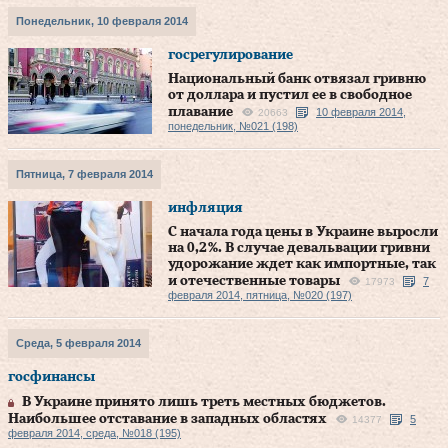
Понедельник, 10 февраля 2014
госрегулирование
Национальный банк отвязал гривню
от доллара и пустил ее в свободное
плавание
10 февраля 2014,
20663
понедельник, №021 (198)
Пятница, 7 февраля 2014
инфляция
С начала года цены в Украине выросли
на 0,2 %. В случае девальвации гривни
удорожание ждет как импортные, так
и отечественные товары
7
17973
февраля 2014, пятница, №020 (197)
Среда, 5 февраля 2014
госфинансы
В Украине принято лишь треть местных бюджетов.
Наибольшее отставание в западных областях
5
14377
февраля 2014, среда, №018 (195)