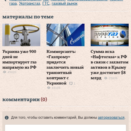
газа
,
Укртрансгаз
,
ГТС
,
газовый рынок
материалы по теме
Украина уже 900
Коммерсантъ:
Сумма иска
дней не
«Газпрому»
«Нафтогаза» к РФ
импортирует газ
придется
в связи с захватом
напрямую из РФ
заключить новый
активов в Крыму
45020
транзитный
уже достигает $8
контракт с
млрд
25839
Украиной
1
43105
комментарии
(0)
Для того, чтобы оставить комментарий, Вы должны
авторизоваться
.