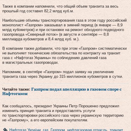
Также в компании напомнили, что общий объем транзита за весь
прошлый год составил 82,2 млрд куб.м.
Наибольшие объемы транспортирования газа в этом году российский
монополист «Газпром» заказывал в зимний период (в январе — 8,9
млрд кубометров) и при остановке на ремонт обходного подводного
газопровода «Северный поток» (в августе и сентябре — 8,8
миллиарда кубометров и 8,4 млрд куб. м.).
В компании также добавили, что при этом «Газпром» систематически
не выполняет технические обязательства по контракту на транзит
газа с «Нафтогаз Украины» по соблюдению давлений газа
в магистральных газопроводах.
Напомним, в сентябре «Газпром» подал заявку на увеличение
транзита газа через Украину до 315 миллионов кубометров в сутки.
Читайте также:
Газпром подал апелляцию в газовом споре с
Нафтогазом
Как сообщалось, президент Украины Петр Порошенко предложил
изменить принцип транзита и предоставлять услуги
по транспортировки российского газа через украинскую территорию
не «Газпрому», а его европейским покупателям.
Нафтогаз України
,
газ
,
Газпром
,
нефтегазовая отрасль
,
транзит