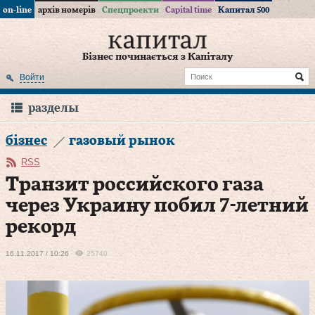
on-line
архів номерів
Спецпроекти
Capital time
Капитал 500
Бізнес починається з Капіталу
Войти
разделы
бізнес
газовый рынок
RSS
Транзит российского газа
через Украину побил 7-летний
рекорд
16.11.2017 / 10:26
25740