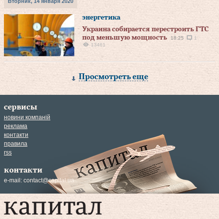
Вторник, 14 января 2020
энергетика
Украина собирается перестроить ГТС
под меньшую мощность
18:25
1
13461
Просмотреть еще
сервисы
новини компаній
реклама
контакти
правила
rss
контакти
e-mail:
contact@capital.ua