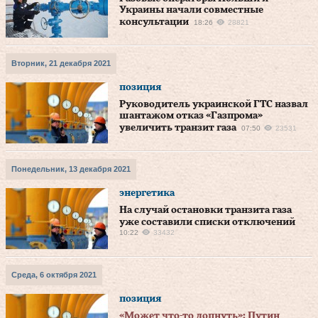
Украины начали совместные
консультации
18:26
28821
Вторник, 21 декабря 2021
позиция
Руководитель украинской ГТС назвал
шантажом отказ «Газпрома»
увеличить транзит газа
07:50
23531
Понедельник, 13 декабря 2021
энергетика
На случай остановки транзита газа
уже составили списки отключений
10:22
33432
Среда, 6 октября 2021
позиция
«Может что-то лопнуть»: Путин