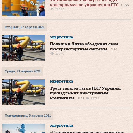
Украина может вернуться к идее
консорциума по управлению ГТС
13:55
22516
Вторник, 27 апреля 2021
энергетика
Польша и Литва объединят свои
газотранспортные системы
12:39
23979
Среда, 21 апреля 2021
энергетика
Треть запасов газа в ПХГ Украины
принадлежит иностранным
компаниям
18:53
24731
Понедельник, 5 апреля 2021
энергетика
«Газпром» максимально сокращает