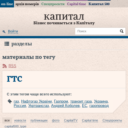
on-line
архів номерів
Спецпроекти
Capital time
Капитал 500
Бізнес починається з Капіталу
Войти
разделы
материалы по тегу
RSS
ГТС
С этим тегом чаще всего используют:
газ
,
Нафтогаз України
,
Газпром
,
транзит газа
,
Украина
,
Россия
,
Укртрансгаз
,
Андрей Коболев
,
ЕС
,
газопровод
все
новости
публикации
фото
CapitalTV
Capital time
Спецпроекты
capital500_type