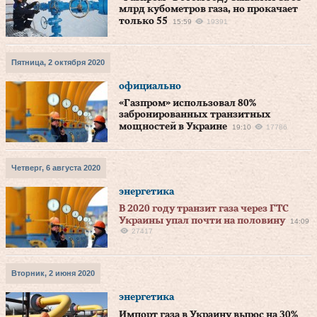
млрд кубометров газа, но прокачает
только 55
15:59
19391
Пятница, 2 октября 2020
официально
«Газпром» использовал 80%
забронированных транзитных
мощностей в Украине
19:10
17786
Четверг, 6 августа 2020
энергетика
В 2020 году транзит газа через ГТС
Украины упал почти на половину
14:09
27417
Вторник, 2 июня 2020
энергетика
Импорт газа в Украину вырос на 30%