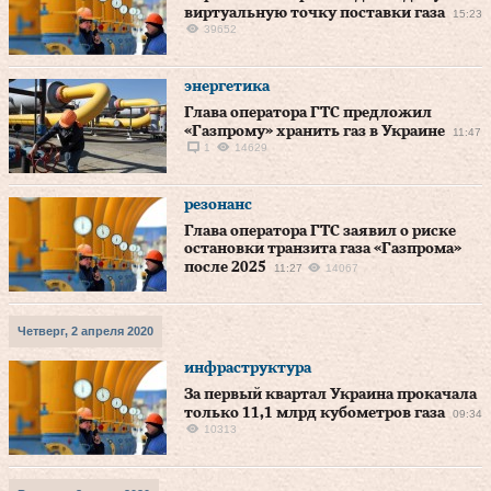
виртуальную точку поставки газа
15:23
39652
энергетика
Глава оператора ГТС предложил
«Газпрому» хранить газ в Украине
11:47
1
14629
резонанс
Глава оператора ГТС заявил о риске
остановки транзита газа «Газпрома»
после 2025
11:27
14067
Четверг, 2 апреля 2020
инфраструктура
За первый квартал Украина прокачала
только 11,1 млрд кубометров газа
09:34
10313