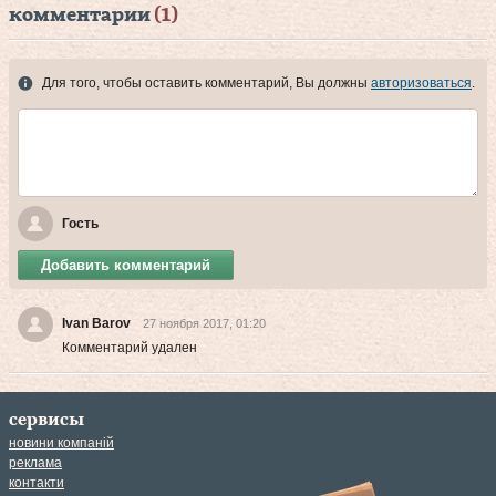
комментарии
(1)
Для того, чтобы оставить комментарий, Вы должны
авторизоваться
.
Гость
Добавить комментарий
Ivan Barov
27 ноября 2017, 01:20
Комментарий удален
сервисы
новини компаній
реклама
контакти