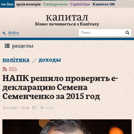
on-line
архів номерів
Спецпроекти
Capital time
Капитал 500
Бізнес починається з Капіталу
Войти
разделы
політика
доходы
RSS
НАПК решило проверить е-
декларацию Семена
Семенченко за 2015 год
26.11.2017 / 10:18
1
19169