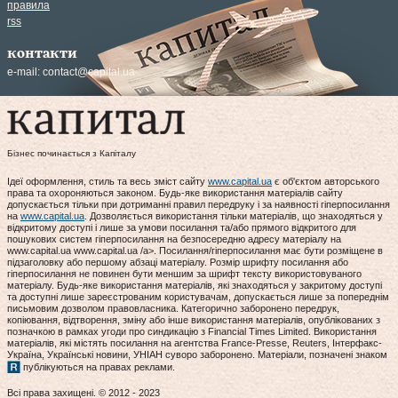
правила
rss
контакти
e-mail:
contact@capital.ua
Бізнес починається з Капіталу
Ідеї оформлення, стиль та весь зміст сайту
www.capital.ua
є об'єктом авторського
права та охороняються законом. Будь-яке використання матеріалів сайту
допускається тільки при дотриманні правил передруку і за наявності гіперпосилання
на
www.capital.ua
. Дозволяється використання тільки матеріалів, що знаходяться у
відкритому доступі і лише за умови посилання та/або прямого відкритого для
пошукових систем гіперпосилання на безпосередню адресу матеріалу на
www.capital.ua www.capital.ua /a>. Посилання/гіперпосилання має бути розміщене в
підзаголовку або першому абзаці матеріалу. Розмір шрифту посилання або
гіперпосилання не повинен бути меншим за шрифт тексту використовуваного
матеріалу. Будь-яке використання матеріалів, які знаходяться у закритому доступі
та доступні лише зареєстрованим користувачам, допускається лише за попереднім
письмовим дозволом правовласника. Категорично заборонено передрук,
копіювання, відтворення, зміну або інше використання матеріалів, опублікованих з
позначкою в рамках угоди про синдикацію з Financial Times Limited. Використання
матеріалів, які містять посилання на агентства France-Presse, Reuters, Інтерфакс-
Україна, Українські новини, УНІАН суворо заборонено. Матеріали, позначені знаком
публікуються на правах реклами.
Всі права захищені. © 2012 - 2023