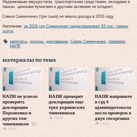
Недвижимым имуществом, транспортными средствами, вкладами в
банках, ценными бумагами и другими активами не владеет.
Семья Семенченко (три сына) не имела дохода в 2015 году.
Напомним,
за 2016 год Семенченко задекларировал 93 тыс. гривен
долга
.
зарплаты
,
доходы
,
декларации
,
Семен Семенченко
,
проверки
,
НАПК
материалы по теме
НАПК не успело
НАПК проверит
НАПК направило
проверить
декларации еще
в суд 4
декларации
трех украинских
админпротокола
Порошенко и
чиновников
после проверок в
36934
других топ-
двух госорганах
26381
чиновников
1
26971