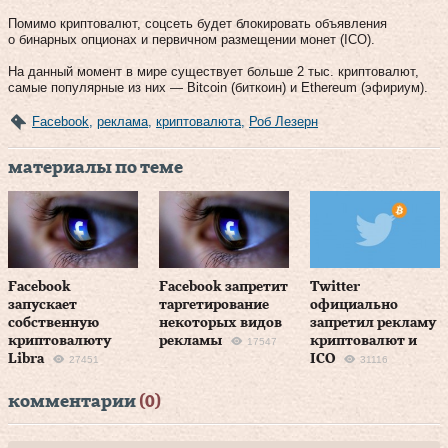
Помимо криптовалют, соцсеть будет блокировать объявления
о бинарных опционах и первичном размещении монет (ICO).
На данный момент в мире существует больше 2 тыс. криптовалют,
самые популярные из них — Bitcoin (биткоин) и Ethereum (эфириум).
Facebook
,
реклама
,
криптовалюта
,
Роб Лезерн
материалы по теме
Facebook
Facebook запретит
Twitter
запускает
таргетирование
официально
собственную
некоторых видов
запретил рекламу
криптовалюту
рекламы
криптовалют и
17547
Libra
ICO
27451
31116
комментарии
(0)