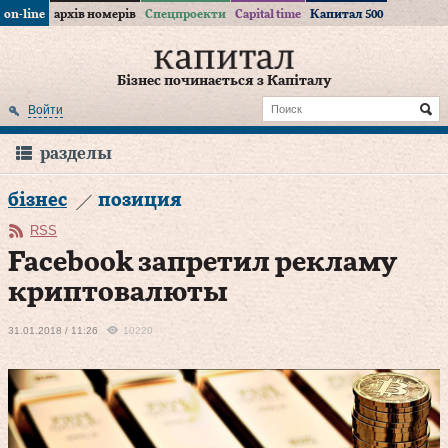
on-line
архів номерів
Спецпроекти
Capital time
Капитал 500
Бізнес починається з Капіталу
Войти
разделы
бізнес
позиция
RSS
Facebook запретил рекламу
криптовалюты
31.01.2018 / 11:26
10220