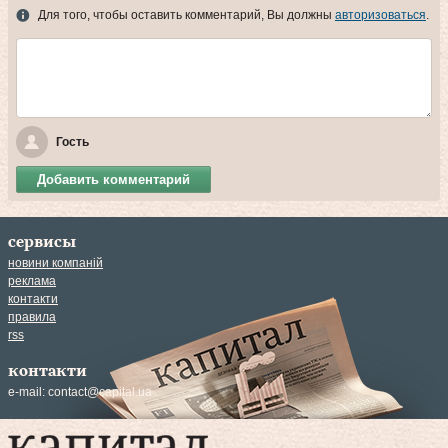
Для того, чтобы оставить комментарий, Вы должны
авторизоваться
.
Гость
Добавить комментарий
сервисы
новини компаній
реклама
контакти
правила
rss
контакти
e-mail:
contact@capital.ua