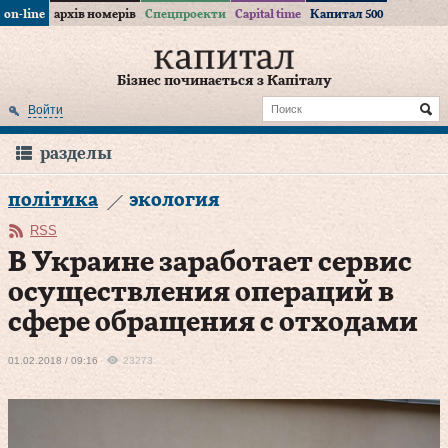
on-line
архів номерів
Спецпроекти
Capital time
Капитал 500
Бізнес починається з Капіталу
Войти
разделы
політика
экология
RSS
В Украине заработает сервис
осуществления операций в
сфере обращения с отходами
01.02.2018 / 09:16
23273