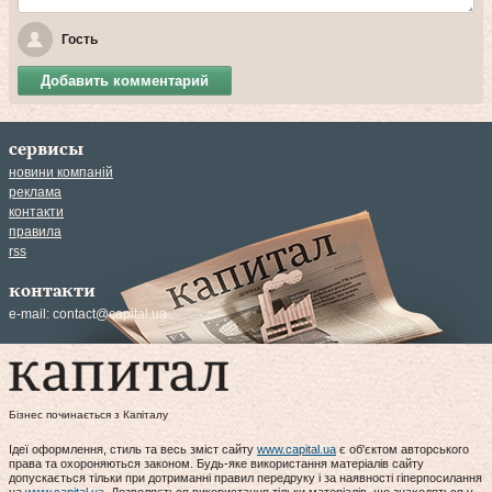
Гость
Добавить комментарий
сервисы
новини компаній
реклама
контакти
правила
rss
контакти
e-mail:
contact@capital.ua
Бізнес починається з Капіталу
Ідеї оформлення, стиль та весь зміст сайту
www.capital.ua
є об'єктом авторського
права та охороняються законом. Будь-яке використання матеріалів сайту
допускається тільки при дотриманні правил передруку і за наявності гіперпосилання