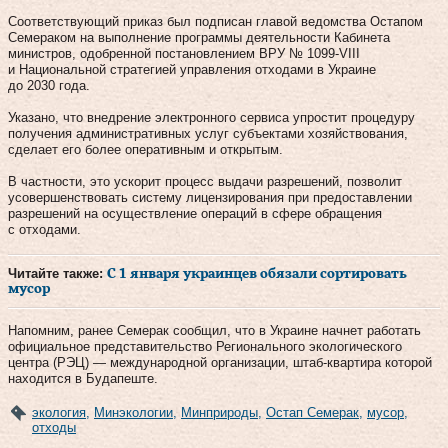
Соответствующий приказ был подписан главой ведомства Остапом
Семераком на выполнение программы деятельности Кабинета
министров, одобренной постановлением ВРУ № 1099-VIII
и Национальной стратегией управления отходами в Украине
до 2030 года.
Указано, что внедрение электронного сервиса упростит процедуру
получения административных услуг субъектами хозяйствования,
сделает его более оперативным и открытым.
В частности, это ускорит процесс выдачи разрешений, позволит
усовершенствовать систему лицензирования при предоставлении
разрешений на осуществление операций в сфере обращения
с отходами.
Читайте также:
С 1 января украинцев обязали сортировать
мусор
Напомним, ранее Семерак сообщил, что в Украине начнет работать
официальное представительство Регионального экологического
центра (РЭЦ) — международной организации, штаб-квартира которой
находится в Будапеште.
экология
,
Минэкологии
,
Минприроды
,
Остап Семерак
,
мусор
,
отходы