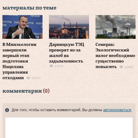
материалы по теме
В Минэкологии
Дарницкую ТЭЦ
Семерак:
завершили
проверят из-за
Экологический
первый этап
жалоб на
налог необходимо
подготовки
задымленность
существенно
11824
Нацплана
повысить
20867
управления
отходами
22957
комментарии
(0)
Для того, чтобы оставить комментарий, Вы должны
авторизоваться
.