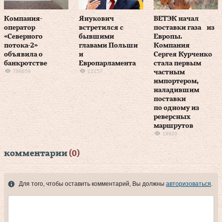
Компания-
Янукович
ВЕТЭК начал
оператор
встретился с
поставки газа из
«Северного
бывшими
Европы.
потока-2»
главами Польши
Компания
объявила о
и
Сергея Курченко
банкротстве
Европарламента
стала первым
788659
12157
частным
импортером,
наладившим
поставки
по одному из
реверсных
маршрутов
19920
комментарии
(0)
Для того, чтобы оставить комментарий, Вы должны
авторизоваться
.