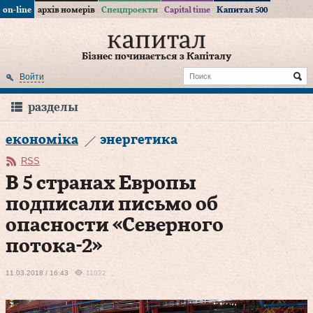
on-line
архів номерів
Спецпроекти
Capital time
Капитал 500
Бізнес починається з Капіталу
Войти
разделы
економіка
энергетика
RSS
В 5 странах Европы
подписали письмо об
опасности «Северного
потока-2»
11.03.2018 / 16:43
11022