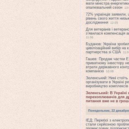
мати міністра енергетик
опалювальний сезон
13
72% українців заявили,
рівень свого життя низьк
дослідження
12:05
Для ветеранів і ветерано
з’явилася компенсація а
11:36
Буданов: Україна зроби
цивілізаційний вибір на 
партнерства зі США
11:0
Гашев: Продаж частки 
приватному інвестору н
втрати державного конт
компанією
10:06
Зеленський: Нині стоїть
організувати в Україні р
виробництво комплексі
Зеленський: В Україні
перехоплювачів для др
питання вже не в грош
Понедельник, 22 декабря
ІЕД: Перебої з електро
стали серйозною пробл
промислових підприємст