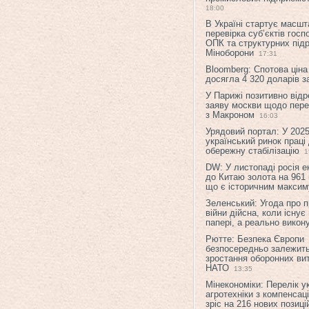
18:00
В Україні стартує масшт
перевірка суб’єктів гос
ОПК та структурних підр
Міноборони
17:31
Bloomberg: Спотова ціна
досягла 4 320 доларів з
У Парижі позитивно відр
заяву москви щодо перег
з Макроном
16:03
Урядовий портал: У 2025
український ринок праці
обережну стабілізацію
1
DW: У листопаді росія 
до Китаю золота на 961 
що є історичним макси
Зеленський: Угода про 
війни дійсна, коли існує
папері, а реально викон
Рютте: Безпека Європи
безпосередньо залежить
зростання оборонних вит
НАТО
13:35
Мінекономіки: Перелік у
агротехніки з компенсац
зріс на 216 нових позиці