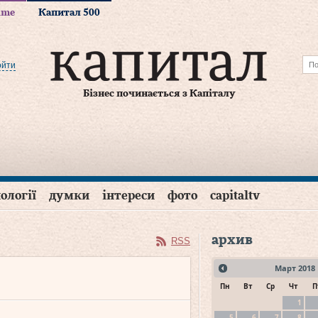
time
Капитал 500
ойти
Бізнес починається з Капіталу
ології
думки
інтереси
фото
capitaltv
архив
RSS
Март
2018
Пн
Вт
Ср
Чт
П
1
5
6
7
8