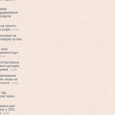
абна
подарювання
озділів
 на золото
а унцію
17:02
еагував на
оворів путіна
 році
 демонструє
5:34
експортувала
млн доларів,
мумом
15:05
припинення
 не лише на
ується
14:06
 від
рат країн
країнської
ією у 25%
й
13:04