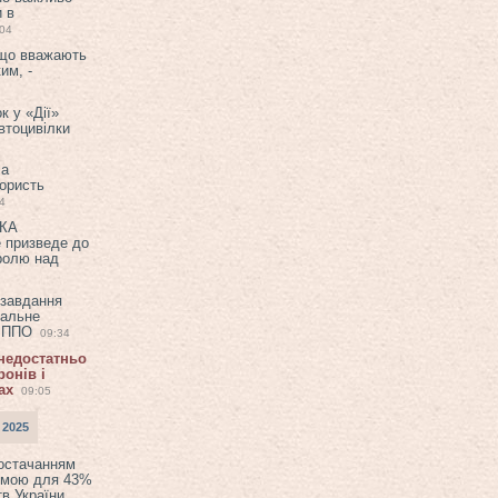
и в
:04
 що вважають
им, -
к у «Дії»
втоцивілки
ла
користь
4
ЕКА
е призведе до
ролю над
 завдання
еальне
в ППО
09:34
 недостатньо
онів і
ах
09:05
 2025
постачанням
емою для 43%
в України