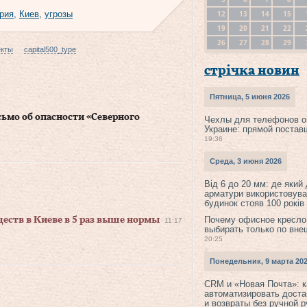
12
13
14
15
рия
,
Киев
,
угрозы
19
20
21
22
26
27
28
29
екты
capital500_type
стрічка новин
Пятница, 5 июня 2026
сьмо об опасности «Северного
Чехлы для телефонов о
Украине: прямой постав
19:36
Среда, 3 июня 2026
Від 6 до 20 мм: де який
арматури використовува
будинок стояв 100 років
Почему офисное кресло
еств в Киеве в 5 раз выше нормы
11:17
выбирать только по вне
20:25
Понедельник, 9 марта 20
CRM и «Новая Почта»: к
автоматизировать доста
и возвраты без ручной 