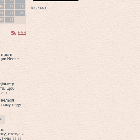
16
17
18
РЕКЛАМА
23
24
25
30
31
RSS
птом в
щик Ncase
 діаметр
ти, щоб
20:42
 нельзя
шнему виду
26
ак
вку, статусы
рутины
13:15