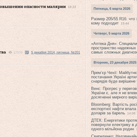
повышении опасности малярии
16:22
Пятница, 6 марта 2026
Размер 205/55 R16: что 
кому подходит
15:44
Четверг, 5 марта 2026
«Аптека Дня»: Специал
пространство надежных
самых сложных диагноз
тва
5 декабря 2014, пятница, №201
17570
Вторник, 23 декабря 2025
Прем’єр Чехії: Майбутнє 
постачання Україні арти
снарядів буде вирішене у
Венс: Прогрес у перего
України є, але я не впев
досягненні мирного вир
Bloomberg: Вартість рос
експортної нафти впала
доларів за барель
14:06
ДТЕК: Енергетики протя
повернули електрику в 
одного мільйона родин
Свириденко: Надзвичай