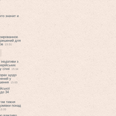
это значит и
изированное
 решений для
ов
15:51
ініціативи з
лерійських
 січні
15:34
ворах щодо
нений у
ішення
15:05
ійської
 до 34
гом тижня
домівки понад
13:35
но важливо