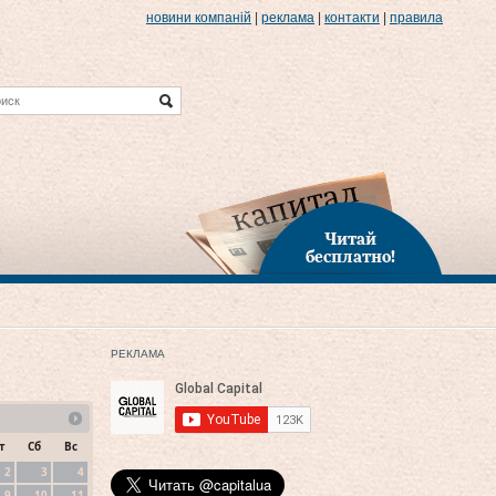
новини компаній
|
реклама
|
контакти
|
правила
Читай
бесплатно!
РЕКЛАМА
т
Сб
Вс
2
3
4
9
10
11