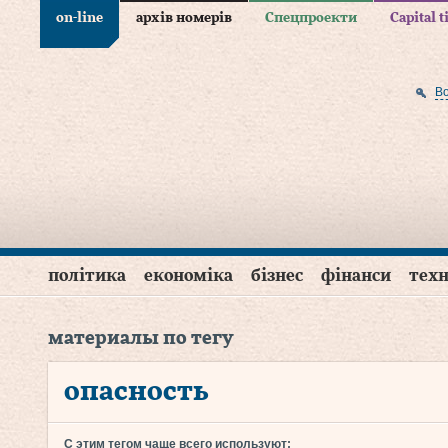
on-line
архів номерів
Спецпроекти
Capital 
В
політика
економіка
бізнес
фінанси
техн
материалы по тегу
опасность
С этим тегом чаще всего используют: