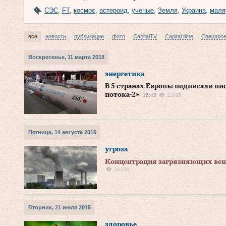
СЭС
,
FT
,
космос
,
астероид
,
ученые
,
Земля
,
Украина
,
маля
все
новости
публикации
фото
CapitalTV
Capital time
Спецпро
Воскресенье, 11 марта 2018
энергетика
В 5 странах Европы подписали пи
потока-2»
16:43
11025
Пятница, 14 августа 2015
угроза
​Концентрация загрязняющих вещ
24334
Вторник, 21 июля 2015
здоровье