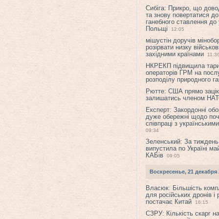
Сибіга: Прикро, що дово
та знову повертатися до
ганебного ставлення до 
Польщі
12:05
мішустін доручів міноб
розірвати низку військов
західними країнами
11:3
НКРЕКП підвищила тар
операторів ГРМ на послу
розподілу природного га
Рютте: США прямо зацік
залишатись членом НА
Експерт: Закордонні обо
дуже обережні щодо поч
співпраці з українським
09:34
Зеленський: За тиждень
випустила по Україні ма
КАБів
09:05
Воскресенье, 21 декабря 
Власюк: Більшість ком
для російських дронів і 
постачає Китай
16:15
СЗРУ: Кількість скарг н