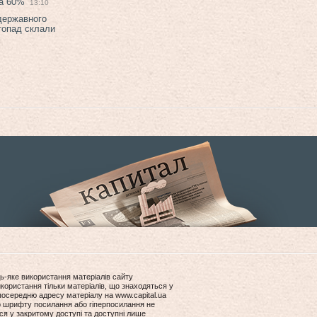
на 60%
13:10
 державного
топад склали
ь-яке використання матеріалів сайту
користання тільки матеріалів, що знаходяться у
посередню адресу матеріалу на www.capital.ua
ір шрифту посилання або гіперпосилання не
ся у закритому доступі та доступні лише