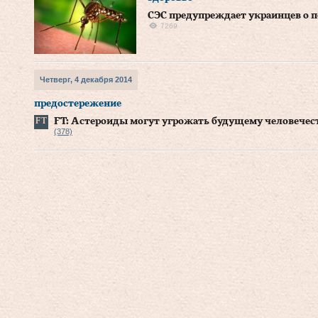
СЭС предупреждает украинцев о 
7269
Четверг, 4 декабря 2014
предостережение
FT: Астероиды могут угрожать будущему человечес
(378)