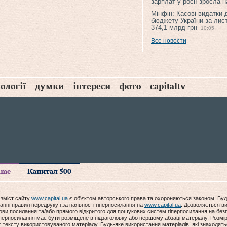
зарплат у росії зросла 
Мінфін: Касові видатки
бюджету України за лис
374,1 млрд грн
10:05
Все новости
ології
думки
інтереси
фото
capitaltv
time
Капитал 500
 зміст сайту
www.capital.ua
є об'єктом авторського права та охороняються законом. Буд
анні правил передруку і за наявності гіперпосилання на
www.capital.ua
. Дозволяється ви
мови посилання та/або прямого відкритого для пошукових систем гіперпосилання на без
гіперпосилання має бути розміщене в підзаголовку або першому абзаці матеріалу. Розм
ексту використовуваного матеріалу. Будь-яке використання матеріалів, які знаходять