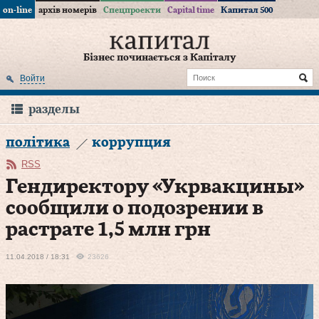
on-line
архів номерів
Спецпроекти
Capital time
Капитал 500
Бізнес починається з Капіталу
Войти
разделы
політика
коррупция
RSS
Гендиректору «Укрвакцины»
сообщили о подозрении в
растрате 1,5 млн грн
11.04.2018 / 18:31
23626