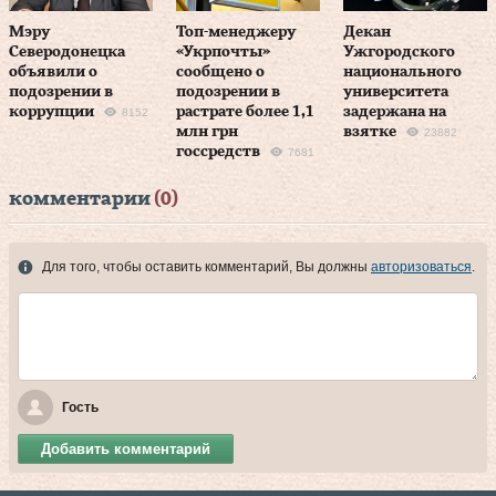
Мэру
Топ-менеджеру
Декан
Северодонецка
«Укрпочты»
Ужгородского
объявили о
сообщено о
национального
подозрении в
подозрении в
университета
коррупции
растрате более 1,1
задержана на
8152
млн грн
взятке
23882
госсредств
7681
комментарии
(0)
Для того, чтобы оставить комментарий, Вы должны
авторизоваться
.
Гость
Добавить комментарий