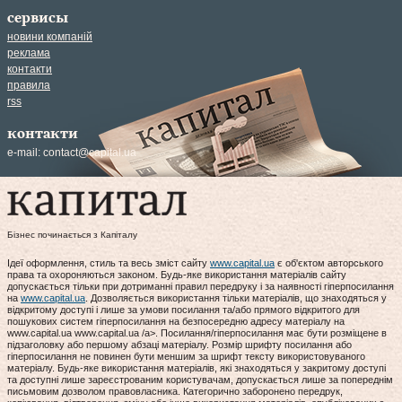
сервисы
новини компаній
реклама
контакти
правила
rss
контакти
e-mail:
contact@capital.ua
Бізнес починається з Капіталу
Ідеї оформлення, стиль та весь зміст сайту
www.capital.ua
є об'єктом авторського
права та охороняються законом. Будь-яке використання матеріалів сайту
допускається тільки при дотриманні правил передруку і за наявності гіперпосилання
на
www.capital.ua
. Дозволяється використання тільки матеріалів, що знаходяться у
відкритому доступі і лише за умови посилання та/або прямого відкритого для
пошукових систем гіперпосилання на безпосередню адресу матеріалу на
www.capital.ua www.capital.ua /a>. Посилання/гіперпосилання має бути розміщене в
підзаголовку або першому абзаці матеріалу. Розмір шрифту посилання або
гіперпосилання не повинен бути меншим за шрифт тексту використовуваного
матеріалу. Будь-яке використання матеріалів, які знаходяться у закритому доступі
та доступні лише зареєстрованим користувачам, допускається лише за попереднім
письмовим дозволом правовласника. Категорично заборонено передрук,