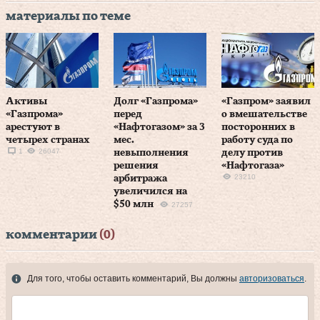
материалы по теме
Активы
Долг «Газпрома»
«Газпром» заявил
«Газпрома»
перед
о вмешательстве
арестуют в
«Нафтогазом» за 3
посторонних в
четырех странах
мес.
работу суда по
1
26047
невыполнения
делу против
решения
«Нафтогаза»
23210
арбитража
увеличился на
$50 млн
27257
комментарии
(0)
Для того, чтобы оставить комментарий, Вы должны
авторизоваться
.