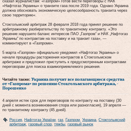
сказал журналистам: «Газпром» готов вести переговоры с НАК
«Нафтогаз Украины» о транзите газа после 2019 года. Однако Украина
должна обосновать экономическую целесообразность транзита через
свою территорию«.
Стокгольмский арбитраж 28 февраля 2018 года принял решение по
арбитражному разбирательству по транзитному контракту. «Это
решение нарушило баланс интересов ПАО „Газпром“ и НАК „Нафтогаз
Украины“ по контрактам на поставку и на транзит газа», —
комментируют в «Газпроме».
5 марта «Газпром» официально уведомил «Нафтогаз Украины» о
начале процедуры расторжения контрактов в Стокгольмском
арбитраже и предложил приступить к предусмотренным контрактами
переговорам для поиска взаимоприемлемого решения.
Читайте также:
Украина получит все полагающиеся средства
от «Газпрома» по решению Стокгольмского арбитража, -
Порошенко
4 апреля истек срок для переговоров по контракту на поставку (30
дней с момента возникновения спора или разногласия), 19 апреля —
по транзитному контракту (45 дней).
Россия
,
Нафтогаз України
,
газ
,
Газпром
,
Украина
,
Стокгольмский
арбитраж
,
газовый спор
,
тяжбы
,
газовый рынок