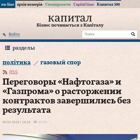
on-line
архів номерів
Спецпроекти
Capital time
Капитал 500
Бізнес починається з Капіталу
Войти
разделы
політика
газовый спор
RSS
Переговоры «Нафтогаза» и
«Газпрома» о расторжении
контрактов завершились без
результата
20.04.2018 / 19:31
25191