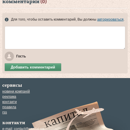
комментарии
(0)
Для того, чтобы оставить комментарий, Вы должны
авторизоваться
.
Гость
Добавить комментарий
сервисы
новини компаній
реклама
контакти
правила
rss
контакти
e-mail:
contact@capital.ua