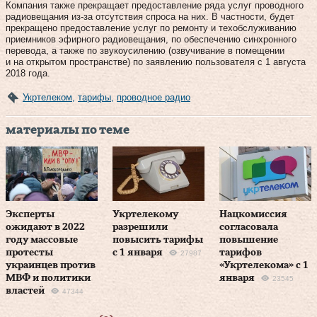
Компания также прекращает предоставление ряда услуг проводного
радиовещания из-за отсутствия спроса на них. В частности, будет
прекращено предоставление услуг по ремонту и техобслуживанию
приемников эфирного радиовещания, по обеспечению синхронного
перевода, а также по звукоусилению (озвучивание в помещении
и на открытом пространстве) по заявлению пользователя с 1 августа
2018 года.
Укртелеком
,
тарифы
,
проводное радио
материалы по теме
Эксперты
Укртелекому
Нацкомиссия
ожидают в 2022
разрешили
согласовала
году массовые
повысить тарифы
повышение
протесты
с 1 января
тарифов
27987
украинцев против
«Укртелекома» с 1
МВФ и политики
января
23545
властей
47344