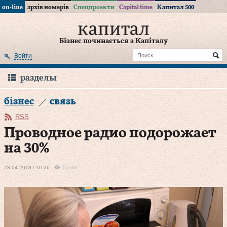
on-line
архів номерів
Спецпроекти
Capital time
Капитал 500
Бізнес починається з Капіталу
Войти
разделы
бізнес
связь
RSS
Проводное радио подорожает
на 30%
23.04.2018 / 10:26
15566