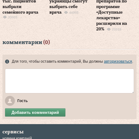
тыс. пациентов
украинцы смогут
препаратов по
выбрали
выбрать себе
программе
семейного врача
врача
«Доступные
44905
20005
лекарства»
расширили на
20%
23318
комментарии
(0)
Для того, чтобы оставить комментарий, Вы должны
авторизоваться
.
Гость
Добавить комментарий
сервисы
новини компаній