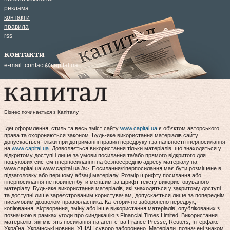
реклама
контакти
правила
rss
контакти
e-mail:
contact@capital.ua
Бізнес починається з Капіталу
Ідеї оформлення, стиль та весь зміст сайту
www.capital.ua
є об'єктом авторського
права та охороняються законом. Будь-яке використання матеріалів сайту
допускається тільки при дотриманні правил передруку і за наявності гіперпосилання
на
www.capital.ua
. Дозволяється використання тільки матеріалів, що знаходяться у
відкритому доступі і лише за умови посилання та/або прямого відкритого для
пошукових систем гіперпосилання на безпосередню адресу матеріалу на
www.capital.ua www.capital.ua /a>. Посилання/гіперпосилання має бути розміщене в
підзаголовку або першому абзаці матеріалу. Розмір шрифту посилання або
гіперпосилання не повинен бути меншим за шрифт тексту використовуваного
матеріалу. Будь-яке використання матеріалів, які знаходяться у закритому доступі
та доступні лише зареєстрованим користувачам, допускається лише за попереднім
письмовим дозволом правовласника. Категорично заборонено передрук,
копіювання, відтворення, зміну або інше використання матеріалів, опублікованих з
позначкою в рамках угоди про синдикацію з Financial Times Limited. Використання
матеріалів, які містять посилання на агентства France-Presse, Reuters, Інтерфакс-
Україна, Українські новини, УНІАН суворо заборонено. Матеріали, позначені знаком