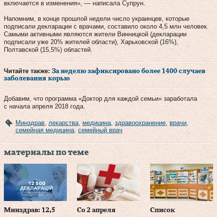
включается в изменения», — написала Супрун.
Напомним, в конце прошлой недели число украинцев, которые
подписали декларации с врачами, составило около 4,5 млн человек.
Самыми активными являются жители Винницкой (декларации
подписали уже 20% жителей области), Харьковской (16%),
Полтавской (15,5%) областей.
Читайте также:
За неделю зафиксировано более 1400 случаев
заболевания корью
Добавим, что программа «Доктор для каждой семьи» заработала
с начала апреля 2018 года.
Минздрав
,
лекарства
,
медицина
,
здравоохранение
,
врачи
,
семейная медицина
,
семейный врач
материалы по теме
Минздрав: 12,5
Со 2 апреля
Список