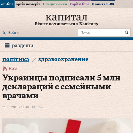
on-line
архів номерів
Спецпроекти
Capital time
Капитал 500
Бізнес починається з Капіталу
Войти
разделы
політика
здравоохранение
RSS
Украинцы подписали 5 млн
деклараций с семейными
врачами
21.05.2018 / 16:40
22476