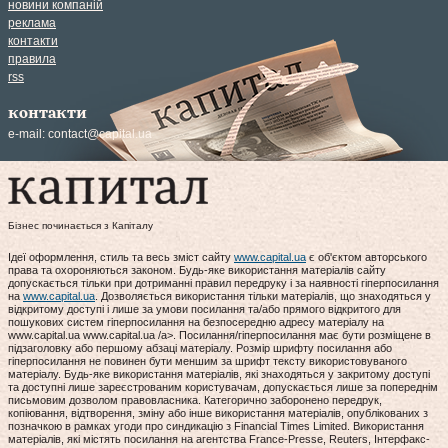
новини компаній
реклама
контакти
правила
rss
контакти
e-mail:
contact@capital.ua
Бізнес починається з Капіталу
Ідеї оформлення, стиль та весь зміст сайту
www.capital.ua
є об'єктом авторського
права та охороняються законом. Будь-яке використання матеріалів сайту
допускається тільки при дотриманні правил передруку і за наявності гіперпосилання
на
www.capital.ua
. Дозволяється використання тільки матеріалів, що знаходяться у
відкритому доступі і лише за умови посилання та/або прямого відкритого для
пошукових систем гіперпосилання на безпосередню адресу матеріалу на
www.capital.ua www.capital.ua /a>. Посилання/гіперпосилання має бути розміщене в
підзаголовку або першому абзаці матеріалу. Розмір шрифту посилання або
гіперпосилання не повинен бути меншим за шрифт тексту використовуваного
матеріалу. Будь-яке використання матеріалів, які знаходяться у закритому доступі
та доступні лише зареєстрованим користувачам, допускається лише за попереднім
письмовим дозволом правовласника. Категорично заборонено передрук,
копіювання, відтворення, зміну або інше використання матеріалів, опублікованих з
позначкою в рамках угоди про синдикацію з Financial Times Limited. Використання
матеріалів, які містять посилання на агентства France-Presse, Reuters, Інтерфакс-