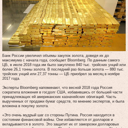
Банк России увеличил объемы закупок золота, доведя их до
максимума с начала года, сообщает Bloomberg. По данным самого
ЦБ, в июле 2018 года им было закуплено 840 тыс. тройских унций или
более 26,1 тонны золота. В последний раз больше золота — 880 тыс.
тройских унций или 27,37 тонны — ЦБ приобрел за месяц в ноябре
2017 года.
Эксперты Bloomberg напоминают, что весной 2018 года Россия
сократила вложения в госдолг США, избавившись от большей части
принадлежащих ей американских казначейских облигаций. Часть
вырученных от продажи бумаг средств, по мнению экспертов, и была
вложена в покупку золота.
«Это очень мудрый шаг со стороны Путина. Россия находится в
состоянии финансовой войны. Они избавляются от долларов и
вкладываются в золото. Это защитит их от заморозки долларовых