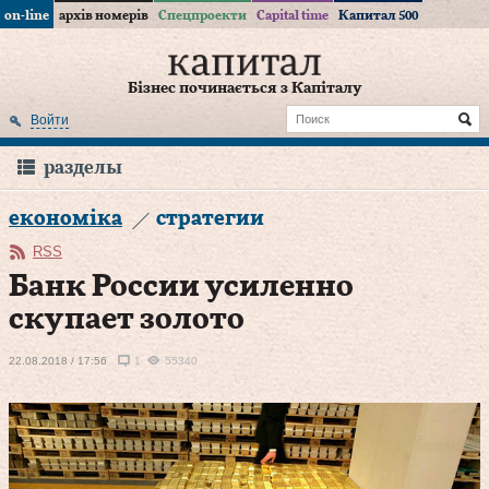
on-line
архів номерів
Спецпроекти
Capital time
Капитал 500
Бізнес починається з Капіталу
Войти
разделы
економіка
стратегии
RSS
Банк России усиленно
скупает золото
22.08.2018 / 17:56
1
55340