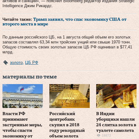
активов и санкций», — пояснил Bloomberg редактор издания Strategic
Intelligence Джим Рикардс.
Читайте также:
Трамп заявил, что спас экономику США от
второго места в мире
По данным российского ЦБ, на 1 августа общий объем его золотых
запасов составлял 63,34 млн тройских унций или свыше 1970 тонн.
Общую стоимость своих золотых запасов ЦБ РФ оценивал в $77,41
млрд.
золото
,
ЦБ РФ
материалы по теме
Власти РФ
Российский
В Индии
принимают
центробанк
уборщики нашли
экстренные меры,
скупил в 2018
24 слитка золота в
чтобы спасти
году рекордный
туалете самолета
18872
экономику от
объем золота