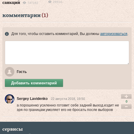
26514
санкций
747162
комментарии
(1)
Для того, чтобы оставить комментарий, Вы должны
авторизоваться
.
Гость
Добавить комментарий
Sergey Lavidenko
22 августа 2018, 19:50
0
а порошенко усиленно готовит себе задний выход.ездит не
зря по границам.умоляет его не бросать после выборов
сервисы