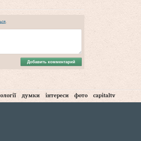
ься
.
Добавить комментарий
ології
думки
інтереси
фото
capitaltv