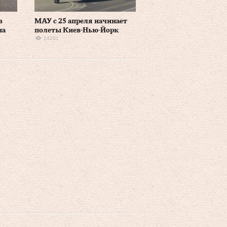
з
МАУ с 25 апреля начинает
на
полеты Киев-Нью-Йорк
14261