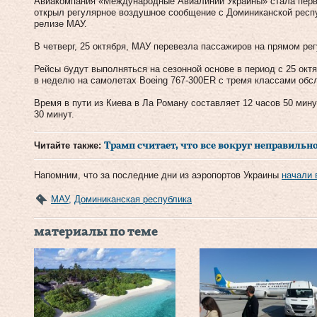
Авиакомпания «Международные Авиалинии Украины» стала перв
открыл регулярное воздушное сообщение с Доминиканской респу
релизе МАУ.
В четверг, 25 октября, МАУ перевезла пассажиров на прямом ре
Рейсы будут выполняться на сезонной основе в период с 25 окт
в неделю на самолетах Boeing 767-300ER с тремя классами обс
Время в пути из Киева в Ла Роману составляет 12 часов 50 мину
30 минут.
Читайте также:
Трамп считает, что все вокруг неправил
Напомним, что за последние дни из аэропортов Украины
начали 
МАУ
,
Доминиканская республика
материалы по теме