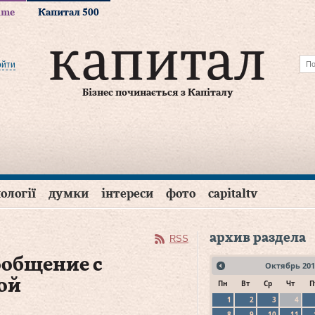
time
Капитал 500
ойти
Бізнес починається з Капіталу
ології
думки
інтереси
фото
capitaltv
архив раздела
RSS
ообщение с
Октябрь
201
ой
Пн
Вт
Ср
Чт
П
1
2
3
4
8
9
10
11