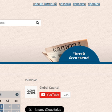
новини компаній
|
реклама
|
контакти
|
правила
Читай
бесплатно!
РЕКЛАМА
8
т
Сб
Вс
5
6
7
12
13
14