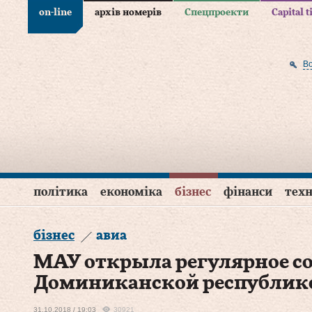
on-line
архів номерів
Спецпроекти
Capital 
В
політика
економіка
бізнес
фінанси
техн
бізнес
авиа
МАУ открыла регулярное с
Доминиканской республик
31.10.2018 / 19:03
30921