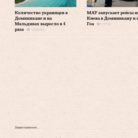
Количество украинцев в
МАУ запускает рейсы и
Доминикане и на
Киева в Доминикану и 
Мальдивах выросло в 4
Гоа
27715
раза
1300243
Завантаження...