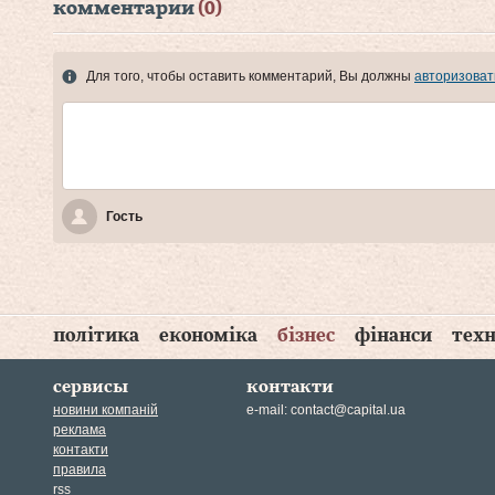
комментарии
(0)
Для того, чтобы оставить комментарий, Вы должны
авторизоват
Гость
політика
економіка
бізнес
фінанси
техн
сервисы
контакти
новини компаній
e-mail:
contact@capital.ua
реклама
контакти
правила
rss