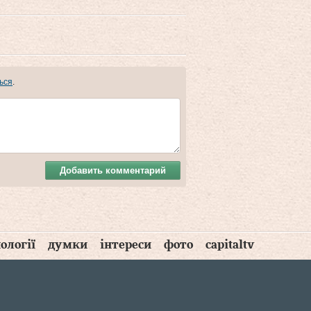
ься
.
Добавить комментарий
ології
думки
інтереси
фото
capitaltv