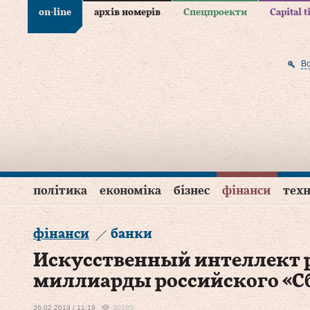
on-line
архів номерів
Спецпроекти
Capital 
В
політика
економіка
бізнес
фінанси
техн
фінанси
банки
Искусственный интеллект 
миллиарды российского «С
26.02.2019 / 11:19
30185