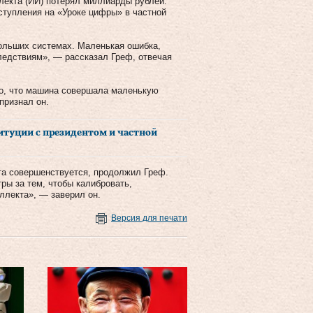
лекта (ИИ) потерял миллиарды рублей.
ступления на «Уроке цифры» в частной
больших системах. Маленькая ошибка,
ледствиям», — рассказал Греф, отвечая
ого, что машина совершала маленькую
признал он.
туции с президентом и частной
та совершенствуется, продолжил Греф.
ы за тем, чтобы калибровать,
ллекта», — заверил он.
Версия для печати