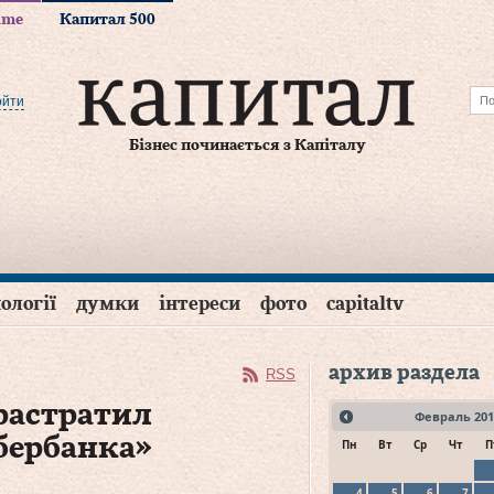
time
Капитал 500
ойти
Бізнес починається з Капіталу
ології
думки
інтереси
фото
capitaltv
архив раздела
RSS
растратил
Февраль
201
бербанка»
Пн
Вт
Ср
Чт
П
4
5
6
7