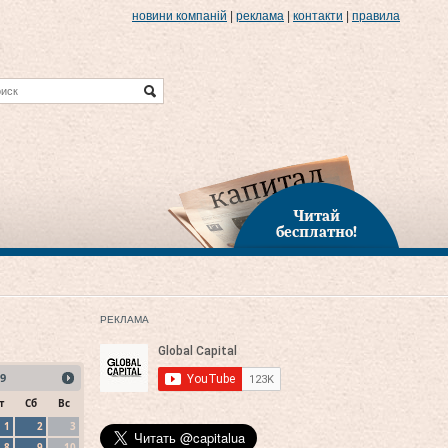
новини компаній
|
реклама
|
контакти
|
правила
Читай
бесплатно!
РЕКЛАМА
9
т
Сб
Вс
1
2
3
8
9
10