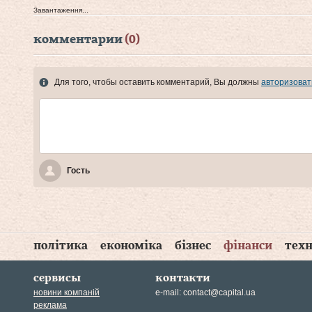
Завантаження...
комментарии
(0)
Для того, чтобы оставить комментарий, Вы должны
авторизоват
Гость
політика
економіка
бізнес
фінанси
техн
сервисы
контакти
новини компаній
e-mail:
contact@capital.ua
реклама