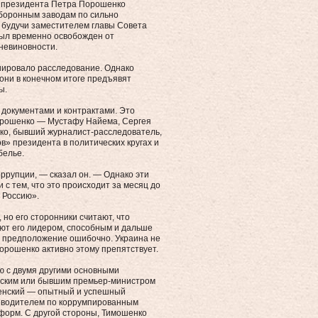
а президента Петра Порошенко
оборонным заводам по сильно
 будучи заместителем главы Совета
был временно освобожден от
 невиновности.
ировало расследование. Однако
 они в конечном итоге предъявят
ы.
документами и контрактами. Это
орошенко — Мустафу Найема, Сергея
ко, бывший журналист-расследователь,
в» президента в политических кругах и
белье.
оррупции, — сказал он. — Однако эти
с тем, что это происходит за месяц до
 Россию».
но его сторонники считают, что
ают его лидером, способным и дальше
о предположение ошибочно. Украина не
Порошенко активно этому препятствует.
ю с двумя другими основными
ским или бывшим премьер-министром
енский — опытный и успешный
теводителем по коррумпированным
форм. С другой стороны, Тимошенко