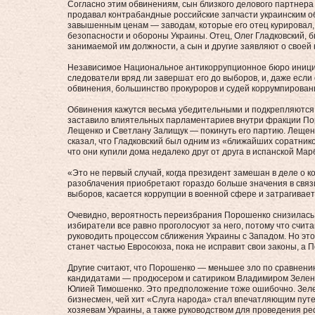
Согласно этим обвинениям, сын близкого делового партнер
продавал контрабандные российские запчасти украинским 
завышенным ценам — заводам, которые его отец курировал,
безопасности и обороны Украины. Отец, Олег Гладковский, 
занимаемой им должности, а сын и другие заявляют о своей
Независимое Национальное антикоррупционное бюро иници
следователи вряд ли завершат его до выборов, и, даже если
обвинения, большинство прокуроров и судей коррумпирован
Обвинения кажутся весьма убедительными и подкрепляются 
заставило влиятельных парламентариев внутри фракции П
Лещенко и Светлану Залищук — покинуть его партию. Лещен
сказал, что Гладковский был одним из «ближайших соратнико
что они купили дома недалеко друг от друга в испанской Мар
«Это не первый случай, когда президент замешан в деле о к
разоблачения приобретают гораздо больше значения в связи 
выборов, касается коррупции в военной сфере и затрагивает
Очевидно, вероятность переизбрания Порошенко снизилась, 
избиратели все равно проголосуют за него, потому что счит
руководить процессом сближения Украины с Западом. Но эт
станет частью Евросоюза, пока не исправит свои законы, а 
Другие считают, что Порошенко — меньшее зло по сравнени
кандидатами — продюсером и сатириком Владимиром Зелен
Юлией Тимошенко. Это предположение тоже ошибочно. Зел
бизнесмен, чей хит «Слуга народа» стал впечатляющим пу
хозяевам Украины, а также руководством для проведения ре