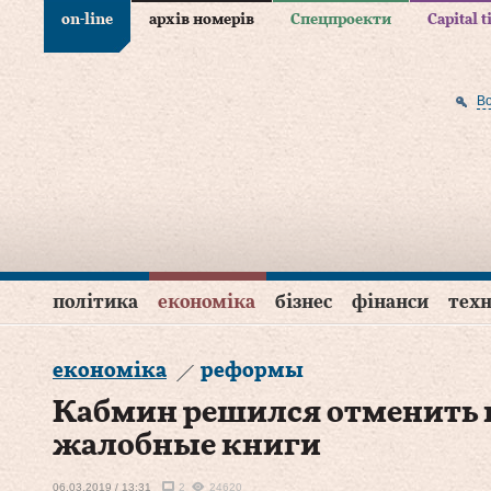
on-line
архів номерів
Спецпроекти
Capital 
В
політика
економіка
бізнес
фінанси
техн
економіка
реформы
Кабмин решился отменить 
жалобные книги
06.03.2019 / 13:31
2
24620