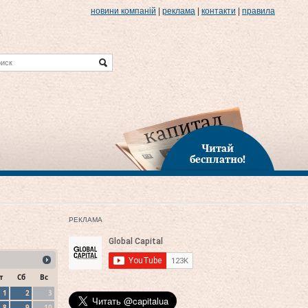
новини компаній
|
реклама
|
контакти
|
правила
Читай
бесплатно!
РЕКЛАМА
т
Сб
Вс
1
2
3
8
9
10