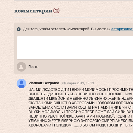
комментарии
(2)
Для того, чтобы оставить комментарий, Вы должны
авторизоват
Гость
Vladimir Bezpalko
06 марта 2019, 19:13
UA . МИ ЛЮДСТВО ДІТИ І ВНУКИ МОЛИМОСЬ І ПРОСИМО 
ВІЧНІСТЬ ОДИНОКІСТЬ БЕЗ НЕВИННО УБІЄННОЇ ЛЖЕГАРА
ДВАДЦЯТИ МІЛЬЙОНІВ НЕВИННО УБІЄННИХ ЖЕРТВ ЯДЕР
ОКУПАЦІЯМИ БІДНІСТЮ ХВОРОБАМИ І ГОЛОДОМ ДОПОМОЖІ
ЗАРОБЛЕНИХ МОЛИТВАМИ КОШТІВ НА ПАМЯТНИК ВІЧНІСТЬ
ВНУКИ МОЛИМОСЬ І ПРОСИМО ТЕБЕ БОЖЕ ДАЙ СИЛИ ВИТ
НЕВИННО УБІЄННОЇ ЛЖЕГАРАНТАМИ ЛЮБИМОЇ ЛЮДИНИ І
УБІЄННИХ ЖЕРТВ ЯДЕРНОЮ ЗАГРОЗОЮ СМЕРТІ АНЕКСІЯ
ХВОРОБАМИ І ГОЛОДОМ.........З БОГОМ ЛЮДСТВО ДІТИ І ВНУКИ..