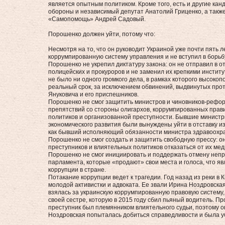
является опытным политиком. Кроме того, есть и другие кан
обороны и независимый депутат Анатолий Гриценко, а также
«Самопомощь» Андрей Садовый.
Порошенко должен уйти, потому что:
Несмотря на то, что он руководит Украиной уже почти пять л
коррумпированную систему управления и не вступил в борьб
Порошенко не укрепил диктатуру закона: он не отправил в о
полицейских и прокуроров и не заменил их крепкими инстит
не было ни одного громкого дела, в рамках которого высоко
реальный срок, за исключением обвинений, выдвинутых про
Януковича и его приспешников.
Порошенко не смог защитить министров и чиновников-рефо
препятствий со стороны олигархов, коррумпированных прав
политиков и организованной преступности. Бывшие минист
экономического развития были вынуждены уйти в отставку из
как бывший исполняющий обязанности министра здравоохра
Порошенко не смог создать и защитить свободную прессу: он
преступников и влиятельных политиков отказаться от их мед
Порошенко не смог инициировать и поддержать отмену непр
парламента, которые «продают» свои места и голоса, что я
коррупции в стране.
Потакание коррупции ведет к трагедии. Год назад из реки в
молодой активистки и адвоката. Ее звали Ирина Ноздровская,
взялась за украинскую коррумпированную правовую систему,
своей сестре, которую в 2015 году сбил пьяный водитель. Пр
преступник был племянником влиятельного судьи, поэтому о
Ноздровская попыталась добиться справедливости и была у