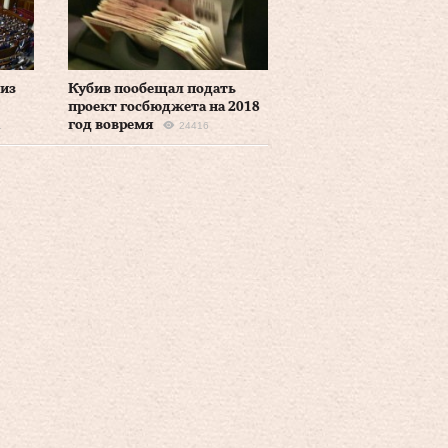
 из
Кубив пообещал подать
проект госбюджета на 2018
год вовремя
1
24416