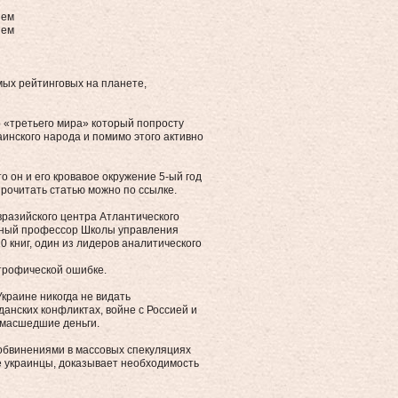
ием
ием
мых рейтинговых на планете,
 «третьего мира» который попросту
инского народа и помимо этого активно
о он и его кровавое окружение 5-ый год
Прочитать статью можно по ссылке.
разийского центра Атлантического
женный профессор Школы управления
 книг, один из лидеров аналитического
строфической ошибке.
краине никогда не видать
данских конфликтах, войне с Россией и
умасшедшие деньги.
обвинениями в массовых спекуляциях
е украинцы, доказывает необходимость