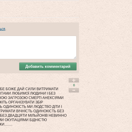
ься
.
Добавить комментарий
0
ТЕБЕ БОЖЕ ДАЙ СИЛИ ВИТРИМАТИ
НТАМИ ЛЮБИМОЇ ЛЮДИНИ І БЕЗ
НОЮ ЗАГРОЗОЮ СМЕРТІ АНЕКСІЯМИ
ТЬ ОРГАНІЗУВАТИ ЗБІР
 ОДИНОКІСТЬ МИ ЛЮДСТВО ДІТИ І
РИМАТИ ВІЧНІСТЬ ОДИНОКІСТЬ БЕЗ
 БЕЗ ДВАДЦЯТИ МІЛЬЙОНІВ НЕВИННО
МИ ОКУПАЦІЯМИ БІДНІСТЮ
.......