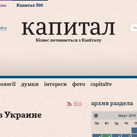
time
Капитал 500
ойти
Бізнес починається з Капіталу
ології
думки
інтереси
фото
capitaltv
архив раздела
RSS
в Украине
Март
2019
Пн
Вт
Ср
Чт
П
4
5
6
7