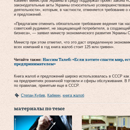
Кабинет министров Украины в среду поддержал проект закона «
законодательные акты Украины относительно усовершенствован
деятельности», которым, в частности, отменяется требование о
и предложений.
«Предлагаем отменить обязательное требование ведения так на
советский рудимент, не защищающий потребителя, а создающи
бизнеса», — заявил министр экономического развития Украины С
Министр при этом отметил, что это даст определенную экономию 
всех компаний в год книга жалоб стоит 125 млн гривен».
Читайте также:
Нассим Талеб: «Если хотите спасти мир, ес
предпринимателем»
Книга жалоб и предложений широко использовалась в СССР как 
на предприятиях розничной торговли и сферы обслуживания. В 
по правилам, принятым еще в СССР.
Степан Кубив
,
Кабмин
,
книга жалоб
материалы по теме