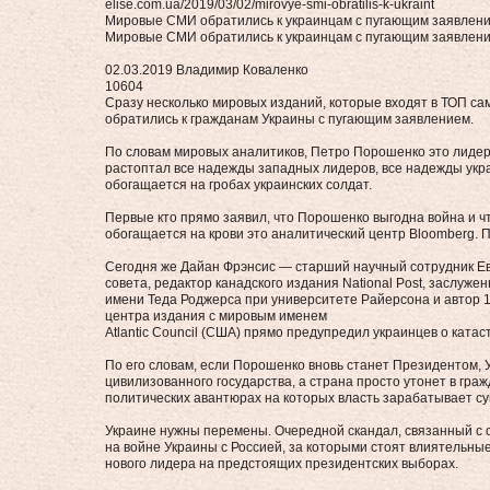
elise.com.ua/2019/03/02/mirovye-smi-obratilis-k-ukraint
Мировые СМИ обратились к украинцам с пугающим заявлен
Мировые СМИ обратились к украинцам с пугающим заявлен
02.03.2019 Владимир Коваленко
10604
Сразу несколько мировых изданий, которые входят в ТОП са
обратились к гражданам Украины с пугающим заявлением.
По словам мировых аналитиков, Петро Порошенко это лидер
растоптал все надежды западных лидеров, все надежды укра
обогащается на гробах украинских солдат.
Первые кто прямо заявил, что Порошенко выгодна война и чт
обогащается на крови это аналитический центр Bloomberg. 
Сегодня же Дайан Фрэнсис — старший научный сотрудник Ев
совета, редактор канадского издания National Post, заслу
имени Теда Роджерса при университете Райерсона и автор 10
центра издания с мировым именем
Atlantic Council (США) прямо предупредил украинцев о ката
По его словам, если Порошенко вновь станет Президентом, У
цивилизованного государства, а страна просто утонет в граж
политических авантюрах на которых власть зарабатывает с
Украине нужны перемены. Очередной скандал, связанный с 
на войне Украины с Россией, за которыми стоят влиятельны
нового лидера на предстоящих президентских выборах.