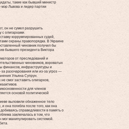
дидаты, такие как бывший министр
 мэр Львова и лидер партии
ет, он не сумел разрушить
у с олигархами.
тставку коррумпированных судей,
утами охраны правопорядка. В Украине
поставленный чиновник получил бы
тив бывшего президента Виктора
рматоров от преследований и
ительственных чиновников, вороватых
ры финансов, инфраструктуры и
-за разочарования или из-за угроз —
нения Ульяна Супрун.
 не смог заставить олигархов,
иаактивов.
икосновенности для членов
вляется основой политической
 Киеве выловили обнаженное тело
 и она погибла после того, как она
 добиваясь справедливости в память о
облема заключалась в том, что
н мог манипулировать системой.
бита.