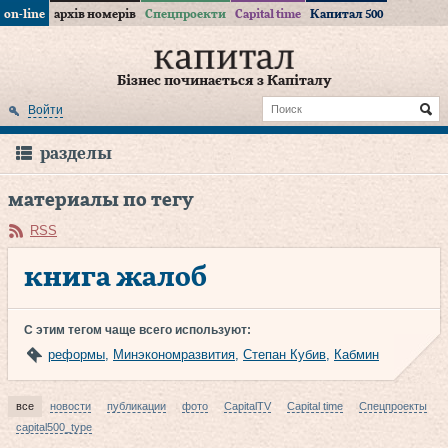
on-line
архів номерів
Спецпроекти
Capital time
Капитал 500
Бізнес починається з Капіталу
Войти
разделы
материалы по тегу
RSS
книга жалоб
С этим тегом чаще всего используют:
реформы
,
Минэкономразвития
,
Степан Кубив
,
Кабмин
все
новости
публикации
фото
CapitalTV
Capital time
Спецпроекты
capital500_type