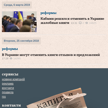
Среда, 6 марта 2019
реформы
Кабмин решился отменить в Украине
жалобные книги
13:31
2
24625
Вторник, 25 сентября 2018
реформы
В Украине могут отменить книги отзывов и предложений
17:28
14295
сервисы
новини компаній
реклама
контакти
правила
rss
контакти