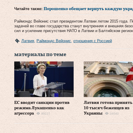
Читайте также:
Порошенко обещает вернуть каждую укр
Раймондс Вейонис стал президентом Латвии летом 2015 года. По
задачей во главе государства станут внутренняя и внешняя без
сил и усиление присутствия НАТО в Латвии и Балтийском регион
Латвия
,
Раймондс Вейонис
,
отношения с Россией
материалы по теме
ЕС вводит санкции против
Латвия готова принять
режима Лукашенко как
10 тысяч беженцев из
агрессора
Украины
99227
34040