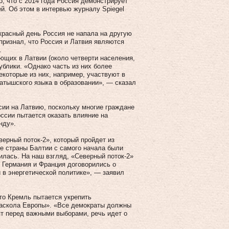
о, что с 2014 года Россия демонстрирует
й. Об этом в интервью журналу Spiegel
расный день Россия не напала на другую
 признал, что Россия и Латвия являются
.
ющих в Латвии (около четверти населения,
ублики. «Однако часть из них более
екоторые из них, например, участвуют в
атышского языка в образовании», — сказал
сии на Латвию, поскольку многие граждане
ссии пытается оказать влияние на
нду».
верный поток-2», который пройдет из
се страны Балтии с самого начала были
нилась. На наш взгляд, «Северный поток-2»
, Германия и Франция договорились о
 в энергетической политике», — заявил
то Кремль пытается укрепить
раскола Европы». «Все демократы должны
ят перед важными выборами, речь идет о