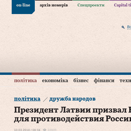
on-line
архів номерів
Спецпроекти
Capital 
В
політика
економіка
бізнес
фінанси
техн
політика
дружба народов
Президент Латвии призвал 
для противодействия Росси
10.03.2019 / 08:34
22935