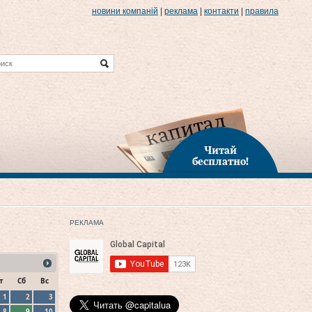
новини компаній
|
реклама
|
контакти
|
правила
Читай
бесплатно!
РЕКЛАМА
т
Сб
Вс
1
2
3
8
9
10