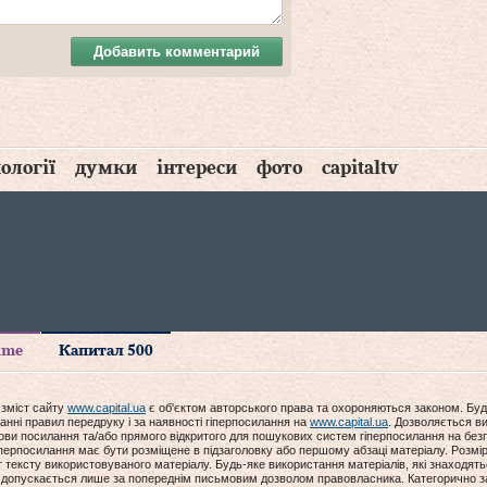
Добавить комментарий
ології
думки
інтереси
фото
capitaltv
time
Капитал 500
 зміст сайту
www.capital.ua
є об'єктом авторського права та охороняються законом. Буд
анні правил передруку і за наявності гіперпосилання на
www.capital.ua
. Дозволяється ви
мови посилання та/або прямого відкритого для пошукових систем гіперпосилання на без
гіперпосилання має бути розміщене в підзаголовку або першому абзаці матеріалу. Розм
ексту використовуваного матеріалу. Будь-яке використання матеріалів, які знаходять
допускається лише за попереднім письмовим дозволом правовласника. Категорично за