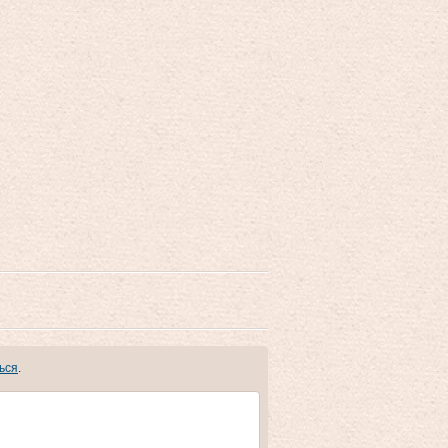
ься
.