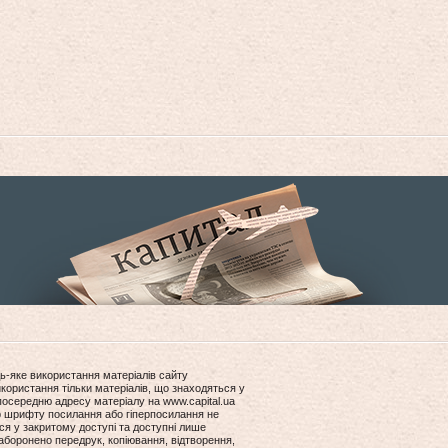
ь-яке використання матеріалів сайту
користання тільки матеріалів, що знаходяться у
посередню адресу матеріалу на www.capital.ua
ір шрифту посилання або гіперпосилання не
ся у закритому доступі та доступні лише
боронено передрук, копіювання, відтворення,