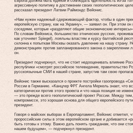
Европа должна быть единой и соблюдать бдительность из-за тог
агрессивную политику в достижении своих геополитических целе
рассказал президент Латвии Раймондс Вейонис.
«Нам нужен надежный сдерживающий фактор, чтобы в один прек
европейскую страну, как на Украину», — заявил он. При этом он
соседями, которые «разделяют общие экономические интересы»
По словам Вейониса, большинство этнических русских, прожива
как уточняет Spiegel), лояльны властям и курсу балтийской респ
склонна к попыткам Москвы оказать давление на нашу страну. Н
демонстрациях против запланированного закона о закреплении л
он.
Президент подчеркнул, что не стоит недооценивать влияние Рос
республики «смотрят российское телевидение, правительство Ро
русскоязычные СМИ в нашей стране, запустив там свою пропага
Вейонис также высказался о проекте постройки газопровода «Се
России в Германию. «Канцлер ФРГ Ангела Меркель знает, что в
категорически против этого проекта и что наша позиция не изме
— это прежде всего геополитический проект России. Между тем
компромиссе, это хорошая основа для общего европейского пути
президент.
Говоря о майских выборах в Европарламент, Вейонис отметил, ч
пророссийские силы в этом европейском органе и добивается «
быть готовы к этому. Важно дать понять гражданам, что они сто
нашем будущем», — подчеркнул президент.