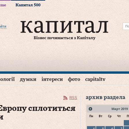
time
Капитал 500
ойти
Бізнес починається з Капіталу
ології
думки
інтереси
фото
capitaltv
архив раздела
RSS
Европу сплотиться
Март
2019
и
Пн
Вт
Ср
Чт
П
4
5
6
7