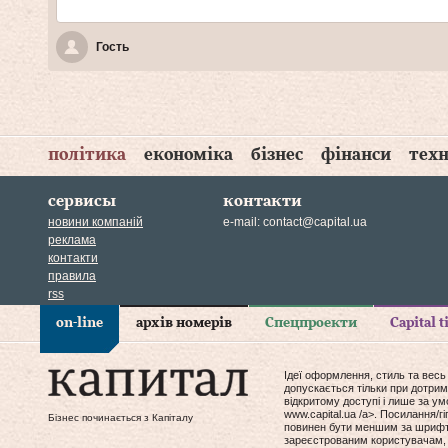
Гость
політика
економіка
бізнес
фінанси
техн
сервисы
контакти
новини компаній
e-mail:
contact@capital.ua
реклама
контакти
правила
rss
on-line
архів номерів
Спецпроекти
Capital 
Ідеї оформлення, стиль та весь
допускається тільки при дотрим
відкритому доступі і лише за у
www.capital.ua /a>. Посилання/
Бізнес починається з Капіталу
повинен бути меншим за шрифт т
зареєстрованим користувачам, 