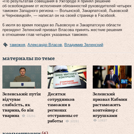
«По результатам совещания в Ужгороде я принял решение
об освобождении от исполнения обязанностей руководителей четырех
таможен Западного региона — Волынской, Закарпатской, Львовской
и Черновицкой», — написал он на своей странице в Facebook.
6 июля во время поездки во Львовскую и Закарпатскую области
президент Зеленский призвал Власова принять жесткие решения
в отношении глав четырех указанных таможен.
таможня
,
Александр Власов
,
Владимир Зеленский
материалы по теме
Зеленський: путін
Десятки
Зеленский
відчуває
сотрудников
призвал Кабмин
слабкість, як
таможни в
растаможить
тварина, бо він
регионах
контейнер с
тварина
отстранены от
игрушками
18261
10837
работы
30281