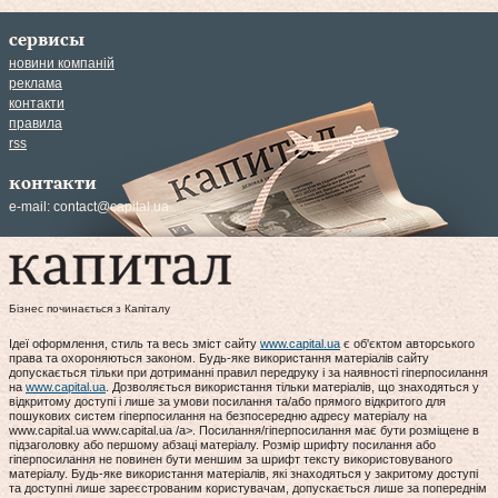
сервисы
новини компаній
реклама
контакти
правила
rss
контакти
e-mail:
contact@capital.ua
Бізнес починається з Капіталу
Ідеї оформлення, стиль та весь зміст сайту
www.capital.ua
є об'єктом авторського
права та охороняються законом. Будь-яке використання матеріалів сайту
допускається тільки при дотриманні правил передруку і за наявності гіперпосилання
на
www.capital.ua
. Дозволяється використання тільки матеріалів, що знаходяться у
відкритому доступі і лише за умови посилання та/або прямого відкритого для
пошукових систем гіперпосилання на безпосередню адресу матеріалу на
www.capital.ua www.capital.ua /a>. Посилання/гіперпосилання має бути розміщене в
підзаголовку або першому абзаці матеріалу. Розмір шрифту посилання або
гіперпосилання не повинен бути меншим за шрифт тексту використовуваного
матеріалу. Будь-яке використання матеріалів, які знаходяться у закритому доступі
та доступні лише зареєстрованим користувачам, допускається лише за попереднім