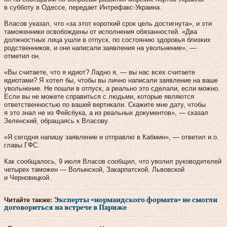
в субботу в Одессе, передает Интрефакс-Украина.
Власов указал, что «за этот короткий срок цель достигнута», и эти
таможенники освобождены от исполнения обязанностей. «Два
должностных лица ушли в отпуск, по состоянию здоровья близких
родственников, и они написали заявления на увольнение», —
отметил он.
«Вы считаете, что я идиот? Ладно я, — вы нас всех считаете
идиотами? Я хотел бы, чтобы вы лично написали заявление на ваше
увольнение. Не пошли в отпуск, а реально это сделали, если можно.
Если вы не можете справиться с людьми, которые являются
ответственностью по вашей вертикали. Скажите мне дату, чтобы
я это знал не из Фейсбука, а из реальных документов», — сказал
Зеленский, обращаясь к Власову.
«Я сегодня напишу заявление и отправлю в Кабмин», — ответил и.о.
главы ГФС.
Как сообщалось, 9 июля Власов сообщил, что уволил руководителей
четырех таможен — Волынской, Закарпатской, Львовской
и Черновицкой.
Читайте также:
Эксперты «нормандского формата» не смогли
договориться на встрече в Париже