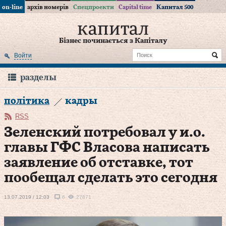
on-line
архів номерів
Спецпроекти
Capital time
Капитал 500
Бізнес починається з Капіталу
Войти
разделы
політика
кадры
RSS
Зеленский потребовал у и.о.
главы ГФС Власова написать
заявление об отставке, тот
пообещал сделать это сегодня
13.07.2019 / 12:03
6
27871