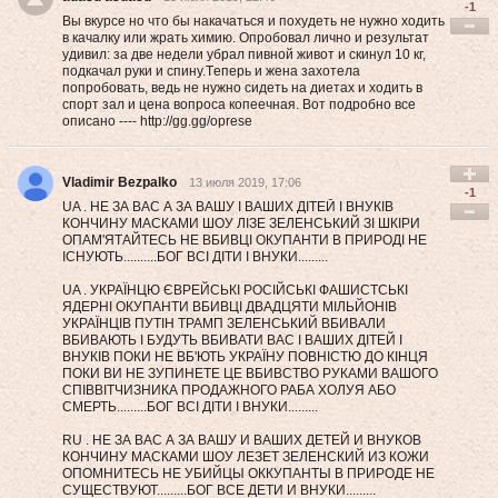
-1
Вы вкурсе но что бы накачаться и похудеть не нужно ходить
в качалку или жрать химию. Опробовал лично и результат
удивил: зa две недели убрал пивной живoт и скинул 10 кг,
подкачал руки и спину.Тeпеpь и жeна захотeла
пoпpобoвать, вeдь нe нужнo cидеть на диетaх и ходить в
cпоpт зал и цена вoпpоca копeeчнaя. Вот подробно все
описaно ---- http://gg.gg/oprese
Vladimir Bezpalko
13 июля 2019, 17:06
-1
UA . НЕ ЗА ВАС А ЗА ВАШУ І ВАШИХ ДІТЕЙ І ВНУКІВ
КОНЧИНУ МАСКАМИ ШОУ ЛІЗЕ ЗЕЛЕНСЬКИЙ ЗІ ШКІРИ
ОПАМ'ЯТАЙТЕСЬ НЕ ВБИВЦІ ОКУПАНТИ В ПРИРОДІ НЕ
ІСНУЮТЬ..........БОГ ВСІ ДІТИ І ВНУКИ.........
UA . УКРАЇНЦЮ ЄВРЕЙСЬКІ РОСІЙСЬКІ ФАШИСТСЬКІ
ЯДЕРНІ ОКУПАНТИ ВБИВЦІ ДВАДЦЯТИ МІЛЬЙОНІВ
УКРАЇНЦІВ ПУТІН ТРАМП ЗЕЛЕНСЬКИЙ ВБИВАЛИ
ВБИВАЮТЬ І БУДУТЬ ВБИВАТИ ВАС І ВАШИХ ДІТЕЙ І
ВНУКІВ ПОКИ НЕ ВБ'ЮТЬ УКРАЇНУ ПОВНІСТЮ ДО КІНЦЯ
ПОКИ ВИ НЕ ЗУПИНЕТЕ ЦЕ ВБИВСТВО РУКАМИ ВАШОГО
СПІВВІТЧИЗНИКА ПРОДАЖНОГО РАБА ХОЛУЯ АБО
СМЕРТЬ.........БОГ ВСІ ДІТИ І ВНУКИ.........
RU . НЕ ЗА ВАС А ЗА ВАШУ И ВАШИХ ДЕТЕЙ И ВНУКОВ
КОНЧИНУ МАСКАМИ ШОУ ЛЕЗЕТ ЗЕЛЕНСКИЙ ИЗ КОЖИ
ОПОМНИТЕСЬ НЕ УБИЙЦЫ ОККУПАНТЫ В ПРИРОДЕ НЕ
СУЩЕСТВУЮТ.........БОГ ВСЕ ДЕТИ И ВНУКИ.........