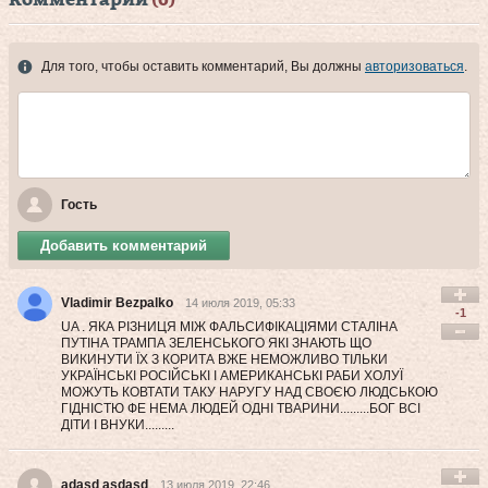
комментарии
(6)
Для того, чтобы оставить комментарий, Вы должны
авторизоваться
.
Гость
Добавить комментарий
Vladimir Bezpalko
14 июля 2019, 05:33
-1
UA . ЯКА РІЗНИЦЯ МІЖ ФАЛЬСИФІКАЦІЯМИ СТАЛІНА
ПУТІНА ТРАМПА ЗЕЛЕНСЬКОГО ЯКІ ЗНАЮТЬ ЩО
ВИКИНУТИ ЇХ З КОРИТА ВЖЕ НЕМОЖЛИВО ТІЛЬКИ
УКРАЇНСЬКІ РОСІЙСЬКІ І АМЕРИКАНСЬКІ РАБИ ХОЛУЇ
МОЖУТЬ КОВТАТИ ТАКУ НАРУГУ НАД СВОЄЮ ЛЮДСЬКОЮ
ГІДНІСТЮ ФЕ НЕМА ЛЮДЕЙ ОДНІ ТВАРИНИ.........БОГ ВСІ
ДІТИ І ВНУКИ.........
adasd asdasd
13 июля 2019, 22:46