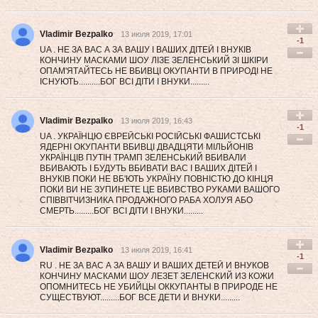
Vladimir Bezpalko
13 июля 2019, 17:01
-1
UA . НЕ ЗА ВАС А ЗА ВАШУ І ВАШИХ ДІТЕЙ І ВНУКІВ
КОНЧИНУ МАСКАМИ ШОУ ЛІЗЕ ЗЕЛЕНСЬКИЙ ЗІ ШКІРИ
ОПАМ'ЯТАЙТЕСЬ НЕ ВБИВЦІ ОКУПАНТИ В ПРИРОДІ НЕ
ІСНУЮТЬ..........БОГ ВСІ ДІТИ І ВНУКИ.........
Vladimir Bezpalko
13 июля 2019, 16:43
-1
UA . УКРАЇНЦЮ ЄВРЕЙСЬКІ РОСІЙСЬКІ ФАШИСТСЬКІ
ЯДЕРНІ ОКУПАНТИ ВБИВЦІ ДВАДЦЯТИ МІЛЬЙОНІВ
УКРАЇНЦІВ ПУТІН ТРАМП ЗЕЛЕНСЬКИЙ ВБИВАЛИ
ВБИВАЮТЬ І БУДУТЬ ВБИВАТИ ВАС І ВАШИХ ДІТЕЙ І
ВНУКІВ ПОКИ НЕ ВБ'ЮТЬ УКРАЇНУ ПОВНІСТЮ ДО КІНЦЯ
ПОКИ ВИ НЕ ЗУПИНЕТЕ ЦЕ ВБИВСТВО РУКАМИ ВАШОГО
СПІВВІТЧИЗНИКА ПРОДАЖНОГО РАБА ХОЛУЯ АБО
СМЕРТЬ.........БОГ ВСІ ДІТИ І ВНУКИ.........
Vladimir Bezpalko
13 июля 2019, 16:41
-1
RU . НЕ ЗА ВАС А ЗА ВАШУ И ВАШИХ ДЕТЕЙ И ВНУКОВ
КОНЧИНУ МАСКАМИ ШОУ ЛЕЗЕТ ЗЕЛЕНСКИЙ ИЗ КОЖИ
ОПОМНИТЕСЬ НЕ УБИЙЦЫ ОККУПАНТЫ В ПРИРОДЕ НЕ
СУЩЕСТВУЮТ.........БОГ ВСЕ ДЕТИ И ВНУКИ.........