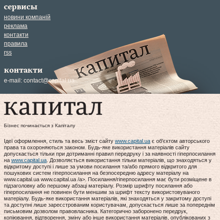
сервисы
новини компаній
реклама
контакти
правила
rss
контакти
e-mail:
contact@capital.ua
Бізнес починається з Капіталу
Ідеї оформлення, стиль та весь зміст сайту
www.capital.ua
є об'єктом авторського
права та охороняються законом. Будь-яке використання матеріалів сайту
допускається тільки при дотриманні правил передруку і за наявності гіперпосилання
на
www.capital.ua
. Дозволяється використання тільки матеріалів, що знаходяться у
відкритому доступі і лише за умови посилання та/або прямого відкритого для
пошукових систем гіперпосилання на безпосередню адресу матеріалу на
www.capital.ua www.capital.ua /a>. Посилання/гіперпосилання має бути розміщене в
підзаголовку або першому абзаці матеріалу. Розмір шрифту посилання або
гіперпосилання не повинен бути меншим за шрифт тексту використовуваного
матеріалу. Будь-яке використання матеріалів, які знаходяться у закритому доступі
та доступні лише зареєстрованим користувачам, допускається лише за попереднім
письмовим дозволом правовласника. Категорично заборонено передрук,
копіювання, відтворення, зміну або інше використання матеріалів, опублікованих з