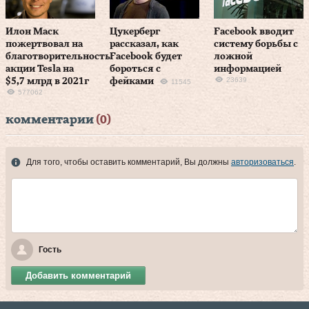
Илон Маск
Цукерберг
Facebook вводит
пожертвовал на
рассказал, как
систему борьбы с
благотворительность
Facebook будет
ложной
акции Tesla на
бороться с
информацией
23639
$5,7 млрд в 2021г
фейками
11545
577062
комментарии
(0)
Для того, чтобы оставить комментарий, Вы должны
авторизоваться
.
Гость
Добавить комментарий