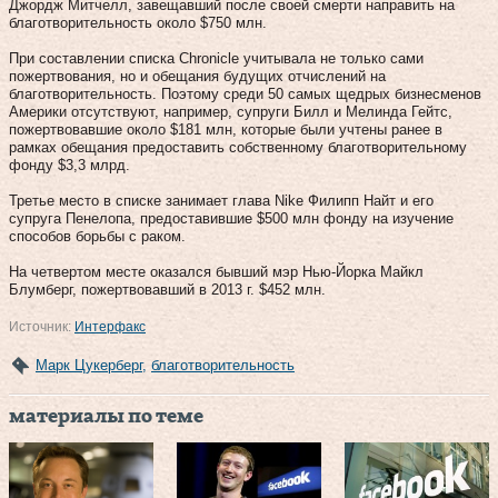
Джордж Митчелл, завещавший после своей смерти направить на
благотворительность около $750 млн.
При составлении списка Chronicle учитывала не только сами
пожертвования, но и обещания будущих отчислений на
благотворительность. Поэтому среди 50 самых щедрых бизнесменов
Америки отсутствуют, например, супруги Билл и Мелинда Гейтс,
пожертвовавшие около $181 млн, которые были учтены ранее в
рамках обещания предоставить собственному благотворительному
фонду $3,3 млрд.
Третье место в списке занимает глава Nike Филипп Найт и его
супруга Пенелопа, предоставившие $500 млн фонду на изучение
способов борьбы с раком.
На четвертом месте оказался бывший мэр Нью-Йорка Майкл
Блумберг, пожертвовавший в 2013 г. $452 млн.
Источник:
Интерфакс
Марк Цукерберг
,
благотворительность
материалы по теме