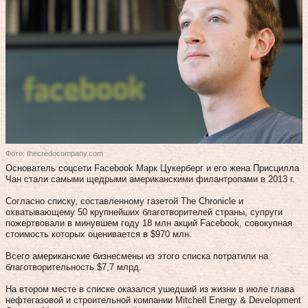
Фото: thecredocompany.com
Основатель соцсети Facebook Марк Цукерберг и его жена Присцилла
Чан стали самыми щедрыми американскими филантропами в 2013 г.
Согласно списку, составленному газетой The Chronicle и
охватывающему 50 крупнейших благотворителей страны, супруги
пожертвовали в минувшем году 18 млн акций Facebook, совокупная
стоимость которых оценивается в $970 млн.
Всего американские бизнесмены из этого списка потратили на
благотворительность $7,7 млрд.
На втором месте в списке оказался ушедший из жизни в июле глава
нефтегазовой и строительной компании Mitchell Energy & Development