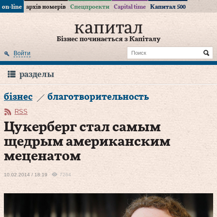
on-line
архів номерів
Спецпроекти
Capital time
Капитал 500
Бізнес починається з Капіталу
Войти
разделы
бізнес
благотворительность
RSS
Цукерберг стал самым
щедрым американским
меценатом
10.02.2014 / 18:19
7264