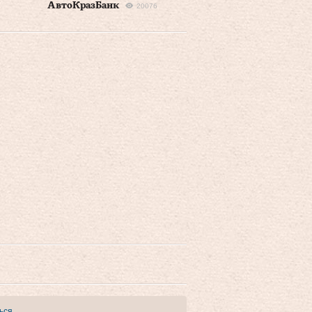
АвтоКразБанк
20076
ься
.