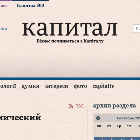
time
Капитал 500
ойти
Бізнес починається з Капіталу
ології
думки
інтереси
фото
capitaltv
архив раздела
RSS
мический
Сентябрь
20
Пн
Вт
Ср
Чт
П
2
3
4
5