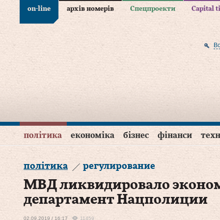
on-line
архів номерів
Спецпроекти
Capital 
В
політика
економіка
бізнес
фінанси
техн
політика
регулирование
МВД ликвидировало эконо
департамент Нацполиции
02.09.2019 / 16:17
11459