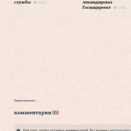
службы
ликвидировал
36411
Госнацпроект
10251
Завантаження...
комментарии
(0)
Для того, чтобы оставить комментарий, Вы должны
авторизоват