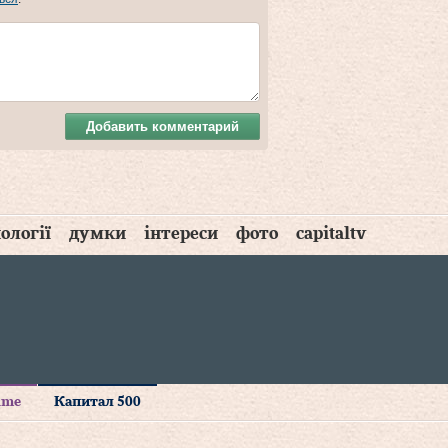
Добавить комментарий
ології
думки
інтереси
фото
capitaltv
time
Капитал 500