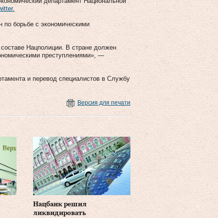
экономический департамент Национальной
itter.
н по борьбе с экономическими
составе Нацполиции. В стране должен
кономическими преступлениями», —
ртамента и перевод специалистов в Службу
Версия для печати
Нацбанк решил
ликвидировать