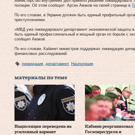
Министерство внутренних дел приняло решение ликвидировать 
полиции. Об этом сообщил Арсен Аваков на своей странице в
Tw
По его словам, в Украине должен быть единый профильный орга
преступлениями.
«МВД уже ликвидировало департамент экономической защиты в 
быть единый профессиональный и мощный орган по борьбе с э
сообщил Аваков.
По его словам, Кабинет министров поддержал ликвидацию депа
финансовых расследований.
ликвидация
,
департамент
,
Нацполиция
материалы по теме
Нацполиция переведена на
Кабмин реорганизовал
усиленный вариант
Госземресурсов и