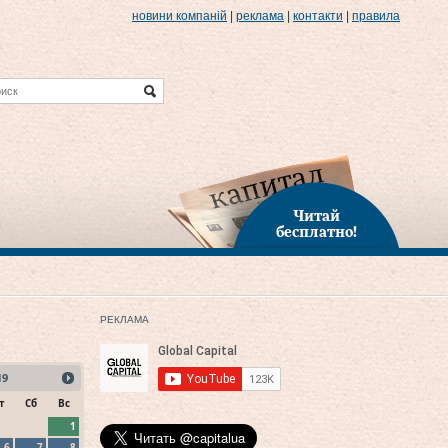
новини компаній
|
реклама
|
контакти
|
правила
Читай
бесплатно!
РЕКЛАМА
19
т
Сб
Вс
1
6
7
8