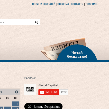
новини компаній
|
реклама
|
контакти
|
правила
Читай
бесплатно!
РЕКЛАМА
19
т
Сб
Вс
1
6
7
8