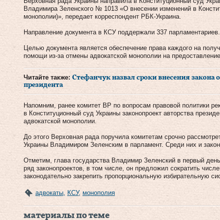
Верховная рада Украины направила в Конституционный суд Укра
Владимира Зеленского № 1013 «О внесении изменений в Констит
монополии)», передает корреспондент РБК-Украина.
Направление документа в КСУ поддержали 337 парламентариев.
Целью документа является обеспечение права каждого на полу
помощи из-за отмены адвокатской монополии на предоставление
Читайте также:
Стефанчук назвал сроки внесения закона 
президента
Напомним, ранее комитет ВР по вопросам правовой политики р
в Конституционный суд Украины законопроект авторства презид
адвокатской монополии.
До этого Верховная рада поручила комитетам срочно рассмотре
Украины Владимиром Зеленским в парламент. Среди них и закон
Отметим, глава государства Владимир Зеленский в первый день
ряд законопроектов, в том числе, он предложил сократить числ
законодательно закрепить пропорциональную избирательную си
адвокаты
,
КСУ
,
монополия
материалы по теме