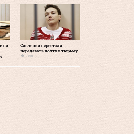
е по
Савченко перестали
передавать почту в тюрьму
8108
и