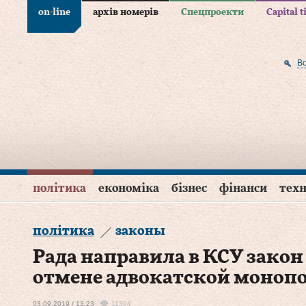
on-line
архів номерів
Спецпроекти
Capital 
В
політика
економіка
бізнес
фінанси
техн
політика
законы
Рада направила в КСУ закон
отмене адвокатской моноп
03.09.2019 / 13:23
11304