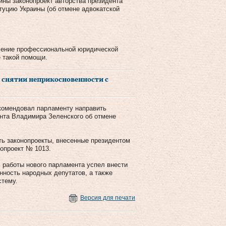
ины законопроект авторства президента
уцию Украины (об отмене адвокатской
чение профессиональной юридической
 такой помощи.
о снятии неприкосновенности с
екомендовал парламенту направить
ента Владимира Зеленского об отмене
ть законопроекты, внесенные президентом
опроект № 1013.
 работы нового парламента успел внести
енность народных депутатов, а также
стему.
Версия для печати