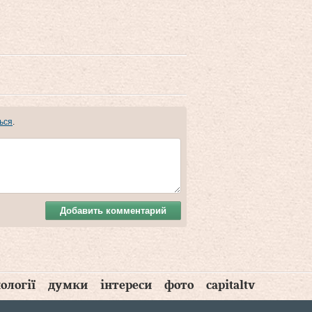
ься
.
Добавить комментарий
ології
думки
інтереси
фото
capitaltv