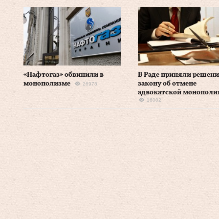
«Нафтогаз» обвинили в
В Раде приняли решени
монополизме
закону об отмене
26978
адвокатской монополи
16002