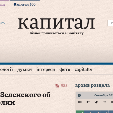
time
Капитал 500
ойти
Бізнес починається з Капіталу
ології
думки
інтереси
фото
capitaltv
архив раздела
RSS
 Зеленского об
Сентябрь
20
олии
Пн
Вт
Ср
Чт
П
2
3
4
5