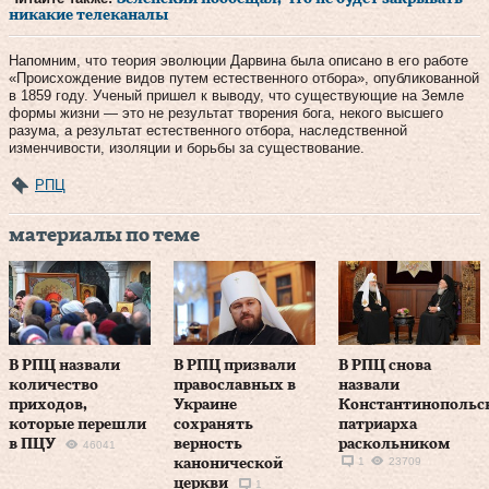
никакие телеканалы
Напомним, что теория эволюции Дарвина была описано в его работе
«Происхождение видов путем естественного отбора», опубликованной
в 1859 году. Ученый пришел к выводу, что существующие на Земле
формы жизни — это не результат творения бога, некого высшего
разума, а результат естественного отбора, наследственной
изменчивости, изоляции и борьбы за существование.
РПЦ
материалы по теме
В РПЦ назвали
В РПЦ призвали
В РПЦ снова
количество
православных в
назвали
приходов,
Украине
Константинопольс
которые перешли
сохранять
патриарха
в ПЦУ
верность
раскольником
46041
1
23709
канонической
церкви
1