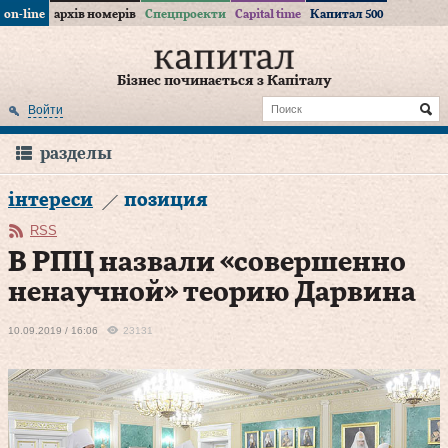
on-line
архів номерів
Спецпроекти
Capital time
Капитал 500
Бізнес починається з Капіталу
Войти
разделы
інтереси
позиция
RSS
В РПЦ назвали «совершенно
ненаучной» теорию Дарвина
10.09.2019 / 16:06
23131