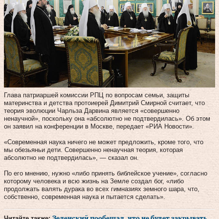
Глава патриаршей комиссии РПЦ по вопросам семьи, защиты
материнства и детства протоиерей Димитрий Смирной считает, что
теория эволюции Чарльза Дарвина является «совершенно
ненаучной», поскольку она «абсолютно не подтвердилась». Об этом
он заявил на конференции в Москве, передает «РИА Новости».
«Современная наука ничего не может предложить, кроме того, что
мы обезьяньи дети. Совершенно ненаучная теория, которая
абсолютно не подтвердилась», — сказал он.
По его мнению, нужно «либо принять библейское учение», согласно
которому человека и всю жизнь на Земле создал бог, «либо
продолжать валять дурака во всех гимназиях земного шара, что,
собственно, современная наука и пытается сделать».
Читайте также:
Зеленский пообещал, что не будет закрывать