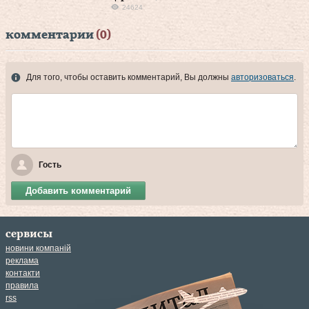
24624
комментарии
(0)
Для того, чтобы оставить комментарий, Вы должны
авторизоваться
.
Гость
Добавить комментарий
сервисы
новини компаній
реклама
контакти
правила
rss