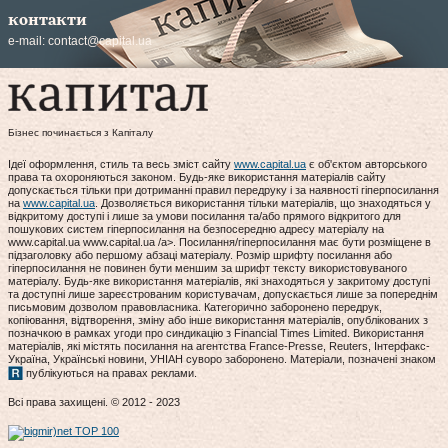
контакти
e-mail:
contact@capital.ua
Бізнес починається з Капіталу
Ідеї оформлення, стиль та весь зміст сайту
www.capital.ua
є об'єктом авторського
права та охороняються законом. Будь-яке використання матеріалів сайту
допускається тільки при дотриманні правил передруку і за наявності гіперпосилання
на
www.capital.ua
. Дозволяється використання тільки матеріалів, що знаходяться у
відкритому доступі і лише за умови посилання та/або прямого відкритого для
пошукових систем гіперпосилання на безпосередню адресу матеріалу на
www.capital.ua www.capital.ua /a>. Посилання/гіперпосилання має бути розміщене в
підзаголовку або першому абзаці матеріалу. Розмір шрифту посилання або
гіперпосилання не повинен бути меншим за шрифт тексту використовуваного
матеріалу. Будь-яке використання матеріалів, які знаходяться у закритому доступі
та доступні лише зареєстрованим користувачам, допускається лише за попереднім
письмовим дозволом правовласника. Категорично заборонено передрук,
копіювання, відтворення, зміну або інше використання матеріалів, опублікованих з
позначкою в рамках угоди про синдикацію з Financial Times Limited. Використання
матеріалів, які містять посилання на агентства France-Presse, Reuters, Інтерфакс-
Україна, Українські новини, УНІАН суворо заборонено. Матеріали, позначені знаком
публікуються на правах реклами.
Всі права захищені. © 2012 - 2023