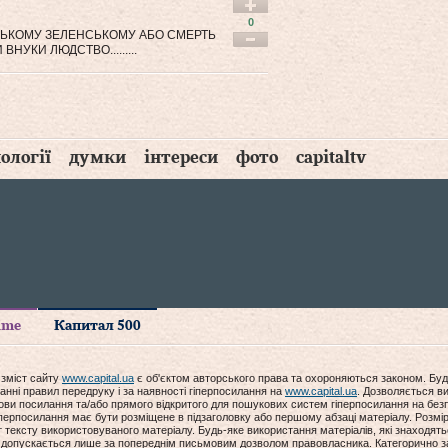
0
СЬКОМУ ЗЕЛЕНСЬКОМУ АБО СМЕРТЬ
 ВНУКИ ЛЮДСТВО.........
ології
думки
інтереси
фото
capitaltv
time
Капитал 500
 зміст сайту
www.capital.ua
є об'єктом авторського права та охороняються законом. Буд
анні правил передруку і за наявності гіперпосилання на
www.capital.ua
. Дозволяється ви
мови посилання та/або прямого відкритого для пошукових систем гіперпосилання на без
гіперпосилання має бути розміщене в підзаголовку або першому абзаці матеріалу. Розм
ексту використовуваного матеріалу. Будь-яке використання матеріалів, які знаходять
допускається лише за попереднім письмовим дозволом правовласника. Категорично за