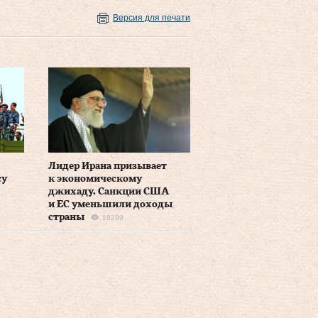
Версия для печати
Лидер Ирана призывает
су
к экономическому
джихаду. Санкции США
2
и ЕС уменьшили доходы
страны
18299