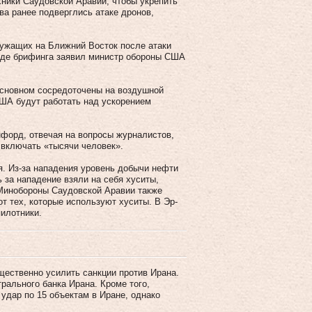
хники Саудовской Аравии, чтобы укрепить
ва ранее подверглись атаке дронов,
ужащих на Ближний Восток после атаки
оде брифинга заявил министр обороны США
основном сосредоточены на воздушной
США будут работать над ускорением
форд, отвечая на вопросы журналистов,
 включать «тысячи человек».
я. Из-за нападения уровень добычи нефти
 за нападение взяли на себя хуситы,
Минобороны Саудовской Аравии также
от тех, которые используют хуситы. В Эр-
илотники.
ественно усилить санкции против Ирана.
рального банка Ирана. Кроме того,
 удар по 15 объектам в Иране, однако