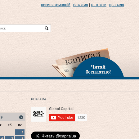
новини компаній
|
реклама
|
контакти
|
правила
Читай
бесплатно!
РЕКЛАМА
19
т
Сб
Вс
1
6
7
8