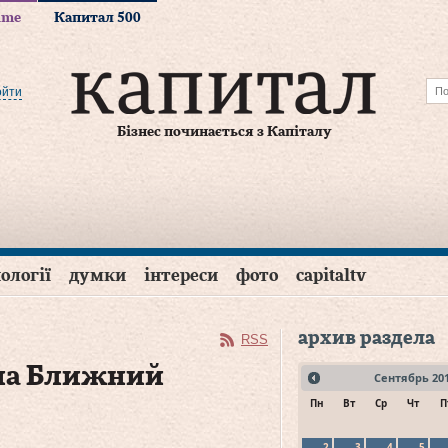
time
Капитал 500
ойти
Бізнес починається з Капіталу
ології
думки
інтереси
фото
capitaltv
архив раздела
RSS
на Ближний
Сентябрь
20
Пн
Вт
Ср
Чт
П
2
3
4
5