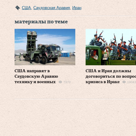
США
,
Саудовская Аравия
,
Иран
материалы по теме
США направят в
США и Иран должны
Саудовскую Аравию
договориться по вопро
технику и военных
кризиса в Ираке
7970
1904