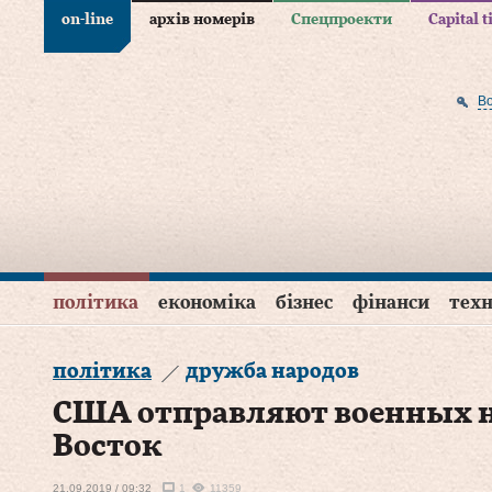
on-line
архів номерів
Спецпроекти
Capital 
В
політика
економіка
бізнес
фінанси
техн
політика
дружба народов
США отправляют военных 
Восток
21.09.2019 / 09:32
1
11359