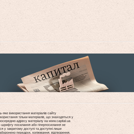
ь-яке використання матеріалів сайту
користання тільки матеріалів, що знаходяться у
посередню адресу матеріалу на www.capital.ua
ір шрифту посилання або гіперпосилання не
ся у закритому доступі та доступні лише
боронено передрук, копіювання, відтворення,