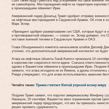
США также будут работать над ускорением поставок военной те
ее самооборону. Месторождения нефти на территории королевст
в произошедшем обвиняют Иран.
Американский лидер Дональд Трамп одобрил отправку военносл
на нефтяные месторождения в Саудовской Аравии. Об этом в х
Марк Эспер.
«Президент одобрил развертывание сил США, которые будут в 
и противоракетной обороне», — сказал он. Эспер добавил, что 
поставок военной техники в Саудовскую Аравию и ОАЭ.
Глава Объединенного комитета начальников штабов Джозеф Дан
уточнил, что дополнительный американский контингент не будет
Атака на нефтяные объекты Saudi Aramco произошла 14 сентябр
в королевстве сократился почти вдвое. Сначала ответственность
однако в Вашингтоне обвиняли в произошедшем Иран. Позднее 
заявило, что атака исходила не из Йемена, а дроны отличались 
Рияде утверждают, что для атаки использовались иранские бесп
Читайте также:
Трамп считает Китай угрозой всему миру
Позднее Трамп заявил, что поручил американскому Минфину сущ
Накануне, 20 сентября, Вашингтон ввел ограничения против Цент
американский лидер предупредил, что мог бы приказать нанести
решил проявить сдержанность.